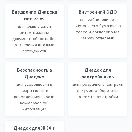
Внедрение Диадока
Внутренний ЭДО
под ключ
для избавления от
внутреннего бумажного
для комплексной
хаоса и согласования
автоматизации
между отделами
документооборота без
отвлечения штатных
сотрудников
Безопасность в
Диадок для
Диадоке
застройщиков
для уверенности в
для прозрачного контроля
сохранности и
документооборота на
конфиденциальности
всех этапах стройки
коммерческой
информации
Диадок для ЖКХ и