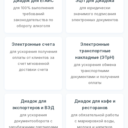
Диадок для ЕГАИС
ЭЦП для Диадока
для 100% выполнения
для юридически
требований
значимого подписания
законодательства по
электронных документов
обороту алкоголя
Электронные счета
Электронные
транспортные
для ускорения получения
накладные (ЭТрН)
оплаты от клиентов за
счет мгновенной
для ускорения обмена
доставки счета
транспортными
документами и получения
оплаты
Диадок для
Диадок для кафе и
экспортеров и ВЭД
ресторанов
для ускорения
для обязательной работы
документооборота с
с маркировкой воды,
зарубежными партнерами
молока и напитков