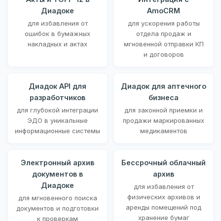
Диадоке
AmoCRM
для избавления от
для ускорения работы
ошибок в бумажных
отдела продаж и
накладных и актах
мгновенной отправки КП
и договоров
Диадок API для
Диадок для аптечного
разработчиков
бизнеса
для глубокой интеграции
для законной приемки и
ЭДО в уникальные
продажи маркированных
информационные системы
медикаментов
Электронный архив
Бессрочный облачный
документов в
архив
Диадоке
для избавления от
физических архивов и
для мгновенного поиска
аренды помещений под
документов и подготовки
хранение бумаг
к проверкам