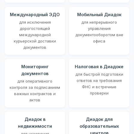
Международный ЭДО
Мобильный Диадок
для исключения
для непрерывного
дорогостоящей
управления
международной
документооборотом вне
курьерской доставки
офиса
документов
Мониторинг
Налоговая в Диадоке
документов
для быстрой подготовки
ответов на требования
для оперативного
ФНС и встречные
контроля за подписанием
проверки
важных контрактов и
актов
Диадок в
Диадок для
недвижимости
образовательных
центров
для ускорения