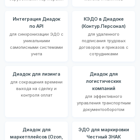
Интеграция Диадок
КЭДО в Диадоке
по API
(Контур.Персонал)
для синхронизации ЭДО с
для удаленного
уникальными
подписания трудовых
самописными системами
договоров и приказов с
учета
сотрудниками
Диадок для лизинга
Диадок для
логистических
для сокращения времени
компаний
выхода на сделку и
контроля оплат
для эффективного
управления транспортным
документооборотом
Диадок для
ЭДО для маркировки
маркетплейсов (Ozon,
Честный ЗНАК