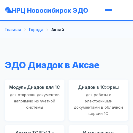
НРЦ Новосибирск ЭДО
Главная
Города
Аксай
ЭДО Диадок в Аксае
Модуль Диадок для 1С
Диадок в 1С:Фреш
для отправки документов
для работы с
напрямую из учетной
электронными
системы
документами в облачной
версии 1С
Акты и ТОРГ-12 в
Интеграция с