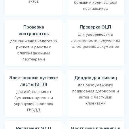
актов
большим количеством
поставщиков
Проверка
Проверка ЭЦП
контрагентов
для уверенности в
легитимности полученных
для снижения налоговых
электронных документов
рисков и работы с
благонадежными
партнерами
Электронные путевые
Диадок для физлиц
листы (ЭПЛ)
для безбумажного
подписания договоров и
для избавления от
актов с частными
бумажных путевок и
клиентами
упрощения проверок
ГИБДД
Регламент ЭДО
Настройка роуминга в