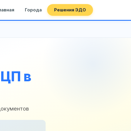
лавная
Города
Решения ЭДО
ЭЦП в
документов