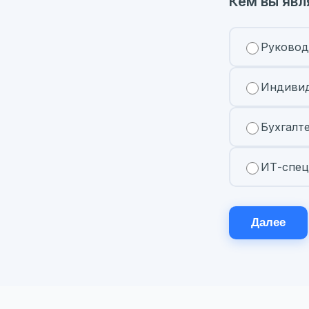
Кем вы явл
Руковод
Индивид
Бухгалт
ИТ-спец
Далее