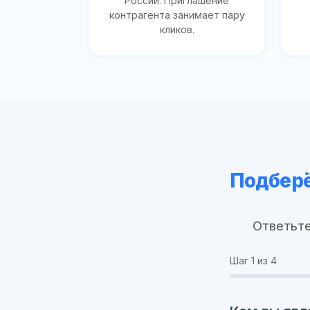
России. Приглашение
контрагента занимает пару
кликов.
Подберё
Ответьте
Шаг
1
из 4