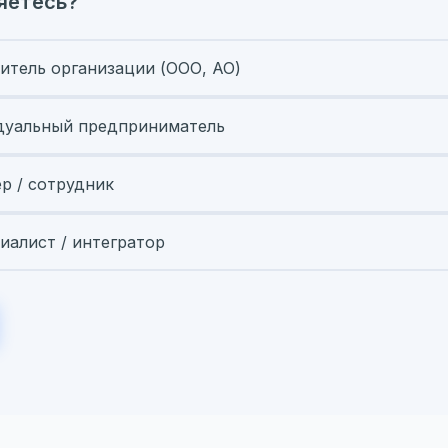
яетесь?
итель организации (ООО, АО)
уальный предприниматель
ер / сотрудник
иалист / интегратор