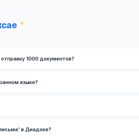
ксае
 отправку 1000 документов?
транном языке?
письма' в Диадоке?