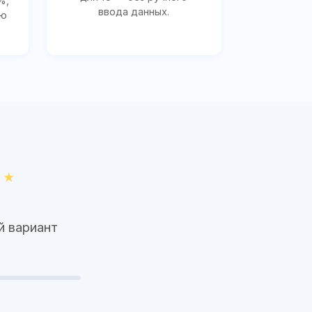
%,
ввода данных.
ию
й вариант