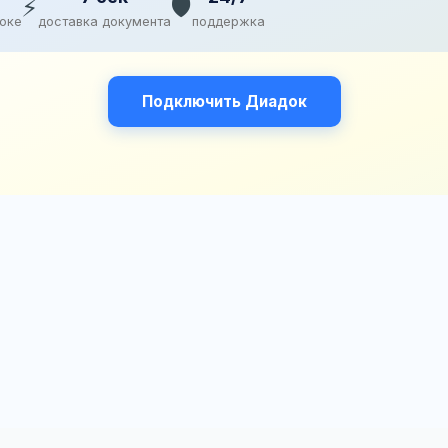
⚡
🛡️
доке
доставка документа
поддержка
Подключить Диадок