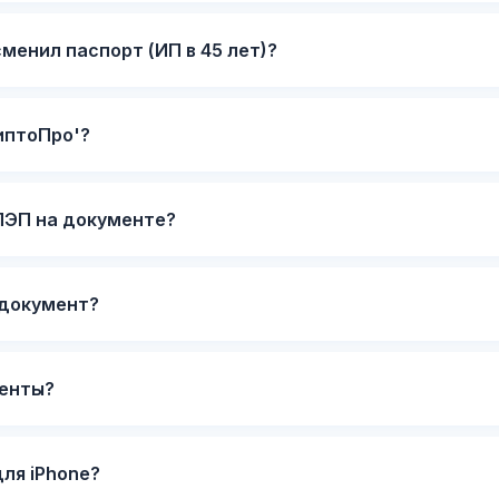
менил паспорт (ИП в 45 лет)?
иптоПро'?
ПЭП на документе?
 документ?
менты?
ля iPhone?