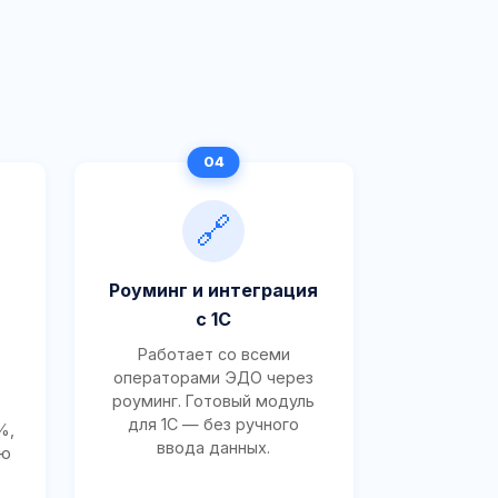
🔗
Роуминг и интеграция
с 1С
Работает со всеми
операторами ЭДО через
роуминг. Готовый модуль
для 1С — без ручного
%,
ввода данных.
ию