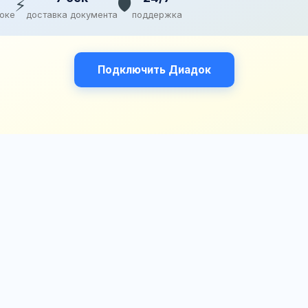
⚡
🛡️
доке
доставка документа
поддержка
Подключить Диадок