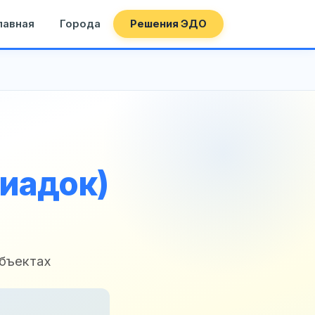
лавная
Города
Решения ЭДО
Диадок)
объектах