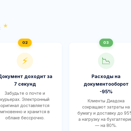
с
⚡
📉
Документ доходит за
Расходы на
7 секунд
документооборот
-95%
Забудьте о почте и
курьерах. Электронный
Клиенты Диадока
оригинал доставляется
сокращают затраты на
мгновенно и хранится в
бумагу и доставку до 95
облаке бессрочно.
а нагрузку на бухгалтер
— на 80%.