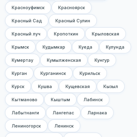
Красноуфимск
Красноярск
Красный Сад
Красный Сулин
Красный луч
Кропоткин
Крыловская
Крымск
Кудымкар
Куеда
Кулунда
Кумертау
Кумылженская
Кунгур
Курган
Курганинск
Курильск
Курск
Кушва
Кущевская
Кызыл
Кытманово
Кыштым
Лабинск
Лабытнанги
Лангепас
Ларнака
Лениногорск
Ленинск