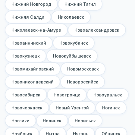
Нижний Новгород
Нижний Тагил
Нижняя Салда
Николаевск
Николаевск-на-Амуре
Новоалександровск
Новоаннинский
Новокубанск
Новокузнецк
Новокуйбышевск
Новомихайловский
Новомосковск
Новониколаевский
Новороссийск
Новосибирск
Новотроицк
Новоуральск
Новочеркасск
Новый Уренгой
Ногинск
Ноглики
Нолинск
Норильск
Ноябрьск
Нытва
Нягань
Обнинск