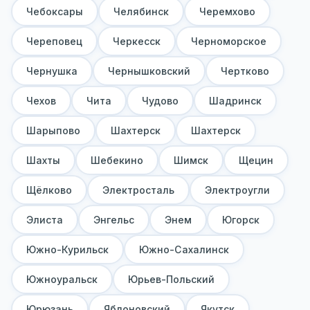
Чебоксары
Челябинск
Черемхово
Череповец
Черкесск
Черноморское
Чернушка
Чернышковский
Чертково
Чехов
Чита
Чудово
Шадринск
Шарыпово
Шахтерск
Шахтерск
Шахты
Шебекино
Шимск
Щецин
Щёлково
Электросталь
Электроугли
Элиста
Энгельс
Энем
Югорск
Южно-Курильск
Южно-Сахалинск
Южноуральск
Юрьев-Польский
Юрюзань
Яблоновский
Якутск