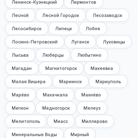
Ленинск-Кузнецкий
Лермонтов
Лесной
Лесной Городок
Лесозаводск
Лесосибирск
Липецк
Лобня
Лосино-Петровский
Луганск
Луховицы
Лысьва
Люберцы
Любытино
Магадан
Магнитогорск
Макеевка
Малая Вишера
Мариинск
Мариуполь
Марёво
Махачкала
Махнёво
Мегион
Медногорск
Мелеуз
Мелитополь
Миасс
Миллерово
Минеральные Воды
Мирный