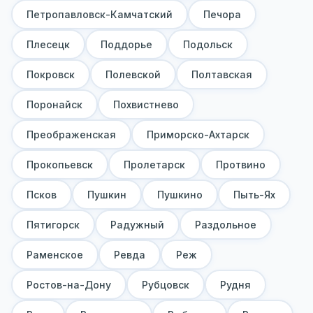
Петропавловск-Камчатский
Печора
Плесецк
Поддорье
Подольск
Покровск
Полевской
Полтавская
Поронайск
Похвистнево
Преображенская
Приморско-Ахтарск
Прокопьевск
Пролетарск
Протвино
Псков
Пушкин
Пушкино
Пыть-Ях
Пятигорск
Радужный
Раздольное
Раменское
Ревда
Реж
Ростов-на-Дону
Рубцовск
Рудня