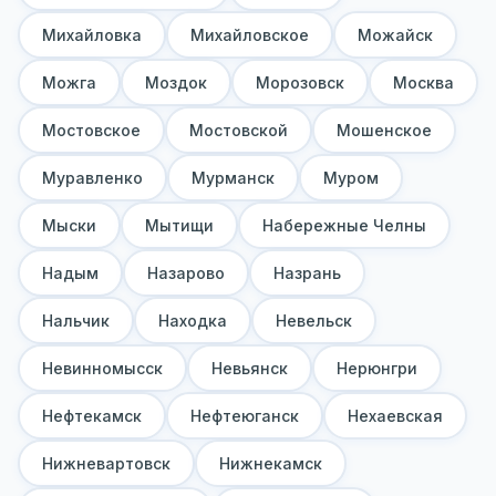
Михайловка
Михайловское
Можайск
Можга
Моздок
Морозовск
Москва
Мостовское
Мостовской
Мошенское
Муравленко
Мурманск
Муром
Мыски
Мытищи
Набережные Челны
Надым
Назарово
Назрань
Нальчик
Находка
Невельск
Невинномысск
Невьянск
Нерюнгри
Нефтекамск
Нефтеюганск
Нехаевская
Нижневартовск
Нижнекамск