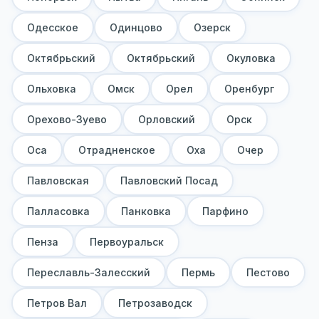
Одесское
Одинцово
Озерск
Октябрьский
Октябрьский
Окуловка
Ольховка
Омск
Орел
Оренбург
Орехово-Зуево
Орловский
Орск
Оса
Отрадненское
Оха
Очер
Павловская
Павловский Посад
Палласовка
Панковка
Парфино
Пенза
Первоуральск
Переславль-Залесский
Пермь
Пестово
Петров Вал
Петрозаводск