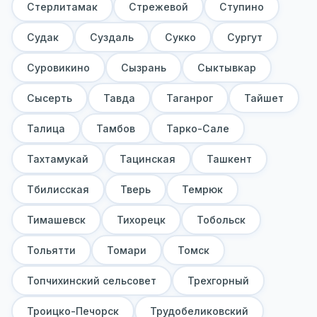
Стерлитамак
Стрежевой
Ступино
Судак
Суздаль
Сукко
Сургут
Суровикино
Сызрань
Сыктывкар
Сысерть
Тавда
Таганрог
Тайшет
Талица
Тамбов
Тарко-Сале
Тахтамукай
Тацинская
Ташкент
Тбилисская
Тверь
Темрюк
Тимашевск
Тихорецк
Тобольск
Тольятти
Томари
Томск
Топчихинский сельсовет
Трехгорный
Троицко-Печорск
Трудобеликовский