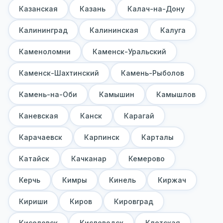
Казанская
Казань
Калач-на-Дону
Калининград
Калининская
Калуга
Каменоломни
Каменск-Уральский
Каменск-Шахтинский
Камень-Рыболов
Камень-на-Оби
Камышин
Камышлов
Каневская
Канск
Карагай
Карачаевск
Карпинск
Карталы
Катайск
Качканар
Кемерово
Керчь
Кимры
Кинель
Киржач
Кириши
Киров
Кировград
Киселевск
Кисловодск
Клетская