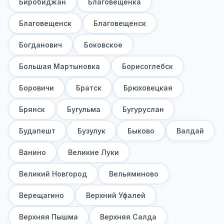
Биробиджан
Благовещенка
Благовещенск
Благовещенск
Богданович
Боковское
Большая Мартыновка
Борисоглебск
Боровичи
Братск
Брюховецкая
Брянск
Бугульма
Бугуруслан
Будапешт
Бузулук
Быково
Валдай
Ванино
Великие Луки
Великий Новгород
Вельяминово
Верещагино
Верхний Уфалей
Верхняя Пышма
Верхняя Салда