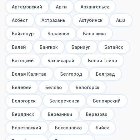
Артемовский
Арти
Архангельск
Асбест
Астрахань
Ахтубинск
Аша
Байконур
Балаково
Балашиха
Балей
Бангкок
Барнаул
Батайск
Батецкий
Бахчисарай
Белая Глина
Белая Калитва
Белгород
Белград
Белебей
Белово
Белогорск
Белогорск
Белореченск
Белоярский
Бердянск
Березники
Березово
Березовский
Бессоновка
Бийск