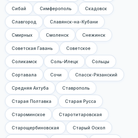
Сибай
Симферополь
Скадовск
Славгород
Славянск-на-Кубани
Смирных
Смоленск
Снежинск
Советская Гавань
Советское
Соликамск
Соль-Илецк
Сольцы
Сортавала
Сочи
Спасск-Рязанский
Средняя Ахтуба
Ставрополь
Старая Полтавка
Старая Русса
Староминское
Старотитаровская
Старощербиновская
Старый Оскол