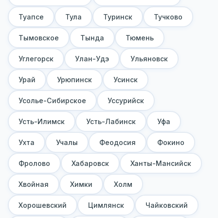
Туапсе
Тула
Туринск
Тучково
Тымовское
Тында
Тюмень
Углегорск
Улан-Удэ
Ульяновск
Урай
Урюпинск
Усинск
Усолье-Сибирское
Уссурийск
Усть-Илимск
Усть-Лабинск
Уфа
Ухта
Учалы
Феодосия
Фокино
Фролово
Хабаровск
Ханты-Мансийск
Хвойная
Химки
Холм
Хорошевский
Цимлянск
Чайковский