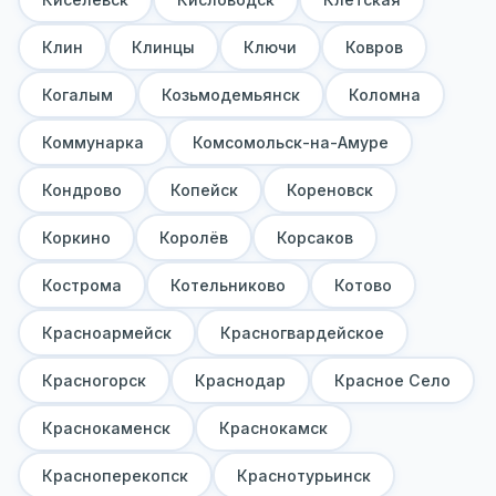
Клин
Клинцы
Ключи
Ковров
Когалым
Козьмодемьянск
Коломна
Коммунарка
Комсомольск-на-Амуре
Кондрово
Копейск
Кореновск
Коркино
Королёв
Корсаков
Кострома
Котельниково
Котово
Красноармейск
Красногвардейское
Красногорск
Краснодар
Красное Село
Краснокаменск
Краснокамск
Красноперекопск
Краснотурьинск