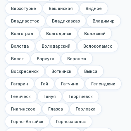
Верхотурье
Вешенская
Видное
Владивосток
Владикавказ
Владимир
Волгоград
Волгодонск
Волжский
Вологда
Володарский
Волоколамск
Волот
Воркута
Воронеж
Воскресенск
Воткинск
Выкса
Гагарин
Гай
Гатчина
Геленджик
Геническ
Генуя
Георгиевск
Гиагинское
Глазов
Горловка
Горно-Алтайск
Горнозаводск