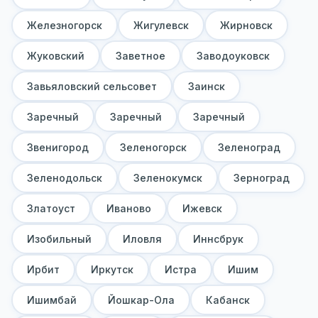
Железногорск
Жигулевск
Жирновск
Жуковский
Заветное
Заводоуковск
Завьяловский сельсовет
Заинск
Заречный
Заречный
Заречный
Звенигород
Зеленогорск
Зеленоград
Зеленодольск
Зеленокумск
Зерноград
Златоуст
Иваново
Ижевск
Изобильный
Иловля
Иннсбрук
Ирбит
Иркутск
Истра
Ишим
Ишимбай
Йошкар-Ола
Кабанск