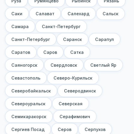
Руза
Румянцево
Рыбинск
Рязань
Саки
Салават
Салехард
Сальск
Самара
Санкт-Петербург
Санкт-Петербург
Саранск
Сарапул
Саратов
Саров
Сатка
Саяногорск
Свердловск
Светлый Яр
Севастополь
Северо-Курильск
Северобайкальск
Северодвинск
Североуральск
Северская
Семикаракорск
Серафимович
Сергиев Посад
Серов
Серпухов