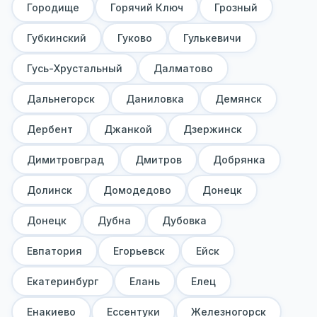
Городище
Горячий Ключ
Грозный
Губкинский
Гуково
Гулькевичи
Гусь-Хрустальный
Далматово
Дальнегорск
Даниловка
Демянск
Дербент
Джанкой
Дзержинск
Димитровград
Дмитров
Добрянка
Долинск
Домодедово
Донецк
Донецк
Дубна
Дубовка
Евпатория
Егорьевск
Ейск
Екатеринбург
Елань
Елец
Енакиево
Ессентуки
Железногорск