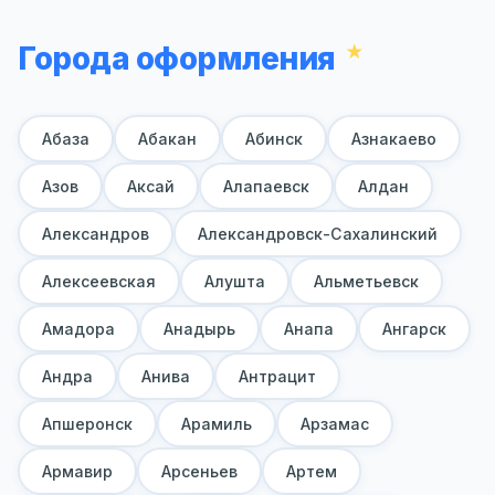
Города оформления
Абаза
Абакан
Абинск
Азнакаево
Азов
Аксай
Алапаевск
Алдан
Александров
Александровск-Сахалинский
Алексеевская
Алушта
Альметьевск
Амадора
Анадырь
Анапа
Ангарск
Андра
Анива
Антрацит
Апшеронск
Арамиль
Арзамас
Армавир
Арсеньев
Артем