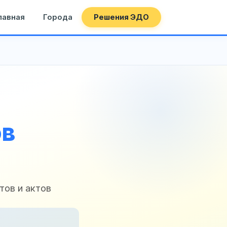
лавная
Города
Решения ЭДО
ов
тов и актов