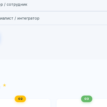
ер / сотрудник
иалист / интегратор
с