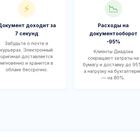
⚡
📉
Документ доходит за
Расходы на
7 секунд
документооборот
-95%
Забудьте о почте и
курьерах. Электронный
Клиенты Диадока
оригинал доставляется
сокращают затраты на
мгновенно и хранится в
бумагу и доставку до 95
облаке бессрочно.
а нагрузку на бухгалтер
— на 80%.