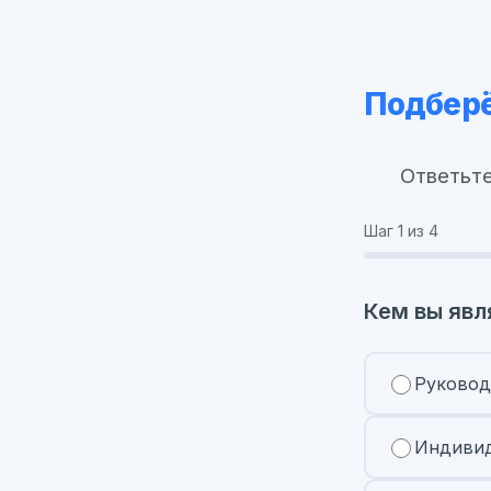
Подберё
Ответьте
Шаг
1
из 4
Кем вы явл
Руковод
Индивид