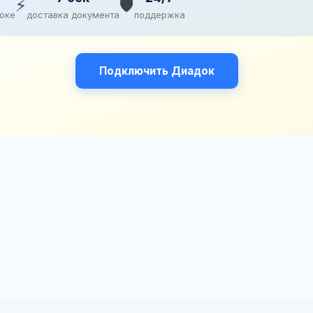
⚡
🛡️
доке
доставка документа
поддержка
Подключить Диадок