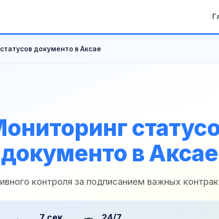
Г
статусов документо в Аксае
ониторинг статус
документо в Аксае
ивного контроля за подписанием важных контрак
7 сек
24/7