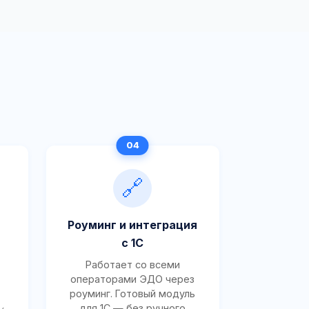
🔗
Роуминг и интеграция
с 1С
Работает со всеми
операторами ЭДО через
роуминг. Готовый модуль
для 1С — без ручного