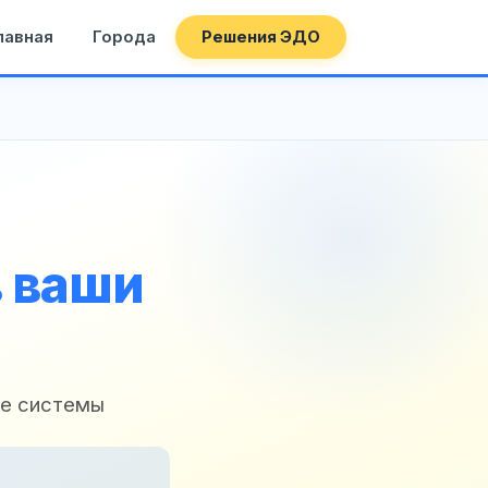
лавная
Города
Решения ЭДО
в ваши
ые системы