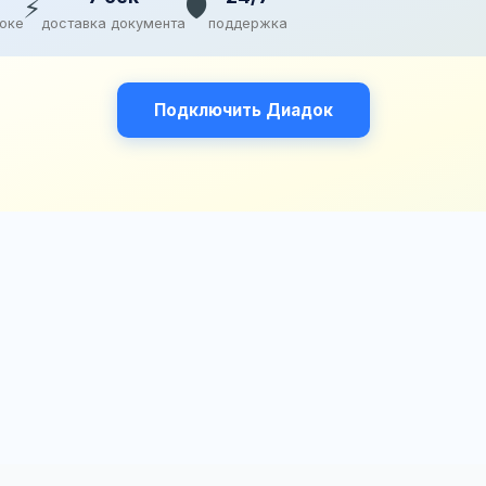
⚡
🛡️
доке
доставка документа
поддержка
Подключить Диадок