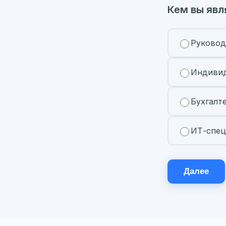
Кем вы явл
Руковод
Индивид
Бухгалт
ИТ-спец
Далее