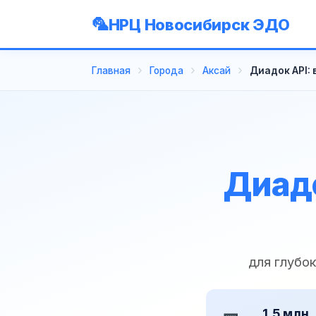
НРЦ Новосибирск ЭДО
Главная
Города
Аксай
Диадок API:
Диадо
для глубо
1,5 млн