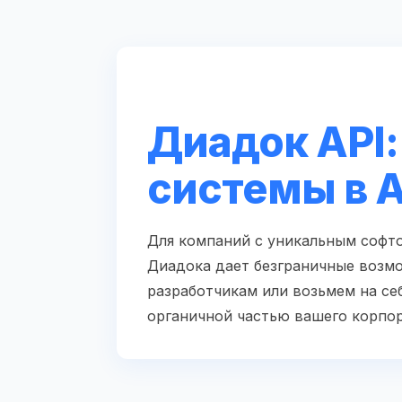
Диадок API:
системы в 
Для компаний с уникальным софто
Диадока дает безграничные возм
разработчикам или возьмем на себ
органичной частью вашего корпор