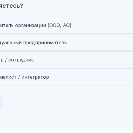
яетесь?
итель организации (ООО, АО)
уальный предприниматель
ер / сотрудник
иалист / интегратор