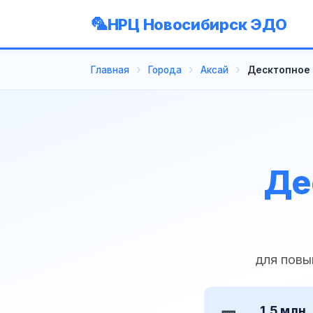
НРЦ Новосибирск ЭДО
Главная
Города
Аксай
Десктопное 
Де
для повы
1,5 млн