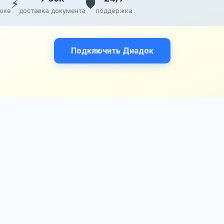
⚡
🛡️
доке
доставка документа
поддержка
Подключить Диадок