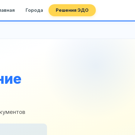
лавная
Города
Решения ЭДО
ние
окументов