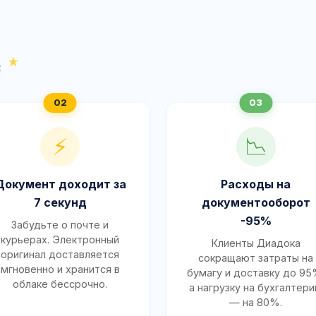
с
⚡
📉
Документ доходит за
Расходы на
7 секунд
документооборот
-95%
Забудьте о почте и
курьерах. Электронный
Клиенты Диадока
оригинал доставляется
сокращают затраты на
мгновенно и хранится в
бумагу и доставку до 95
облаке бессрочно.
а нагрузку на бухгалтер
— на 80%.