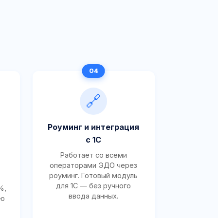
🔗
Роуминг и интеграция
с 1С
Работает со всеми
операторами ЭДО через
роуминг. Готовый модуль
для 1С — без ручного
%,
ввода данных.
ию