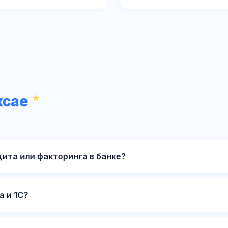
ксае
ита или факторинга в банке?
 и 1С?