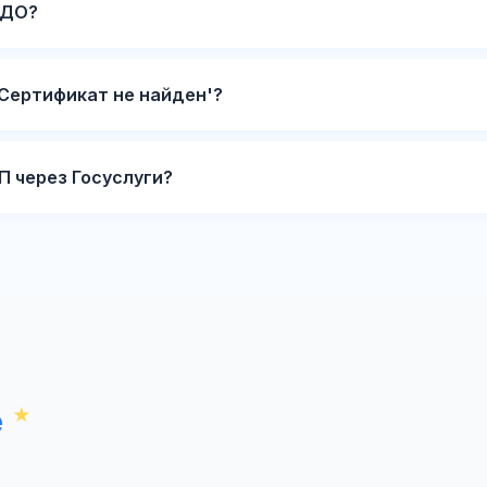
ЭДО?
'Сертификат не найден'?
П через Госуслуги?
е