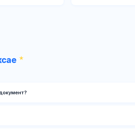
ксае
 документ?