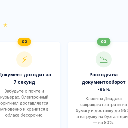
с
⚡
📉
Документ доходит за
Расходы на
7 секунд
документооборот
-95%
Забудьте о почте и
курьерах. Электронный
Клиенты Диадока
оригинал доставляется
сокращают затраты на
мгновенно и хранится в
бумагу и доставку до 95
облаке бессрочно.
а нагрузку на бухгалтер
— на 80%.