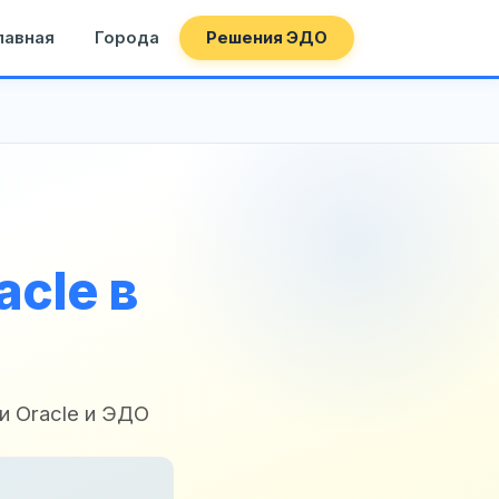
лавная
Города
Решения ЭДО
cle в
 Oracle и ЭДО