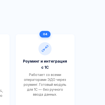
🔗
Роуминг и интеграция
с 1С
Работает со всеми
операторами ЭДО через
роуминг. Готовый модуль
для 1С — без ручного
%,
ввода данных.
ию