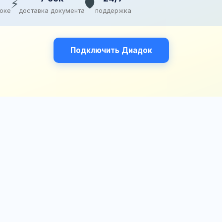
⚡
🛡️
доке
доставка документа
поддержка
Подключить Диадок