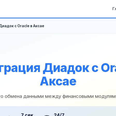
Г
иадок с Oracle в Аксае
грация Диадок с Ora
Аксае
го обмена данными между финансовыми модулями
7 сек
24/7