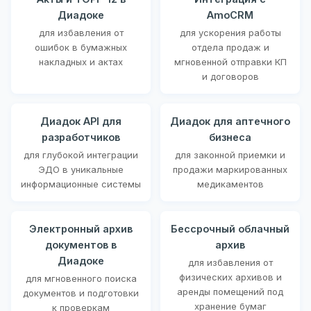
Диадоке
AmoCRM
для избавления от
для ускорения работы
ошибок в бумажных
отдела продаж и
накладных и актах
мгновенной отправки КП
и договоров
Диадок API для
Диадок для аптечного
разработчиков
бизнеса
для глубокой интеграции
для законной приемки и
ЭДО в уникальные
продажи маркированных
информационные системы
медикаментов
Электронный архив
Бессрочный облачный
документов в
архив
Диадоке
для избавления от
физических архивов и
для мгновенного поиска
аренды помещений под
документов и подготовки
хранение бумаг
к проверкам