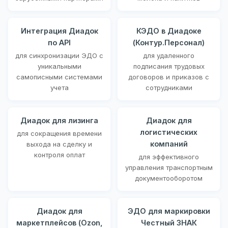
Интеграция Диадок
КЭДО в Диадоке
по API
(Контур.Персонал)
для синхронизации ЭДО с
для удаленного
уникальными
подписания трудовых
самописными системами
договоров и приказов с
учета
сотрудниками
Диадок для лизинга
Диадок для
логистических
для сокращения времени
компаний
выхода на сделку и
контроля оплат
для эффективного
управления транспортным
документооборотом
Диадок для
ЭДО для маркировки
маркетплейсов (Ozon,
Честный ЗНАК