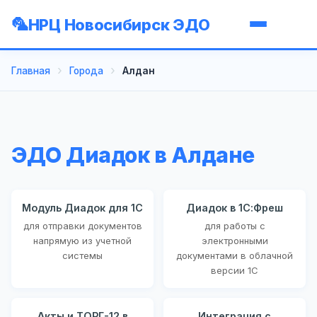
НРЦ Новосибирск ЭДО
Главная
Города
Алдан
ЭДО Диадок в Алдане
Модуль Диадок для 1С
Диадок в 1С:Фреш
для отправки документов
для работы с
напрямую из учетной
электронными
системы
документами в облачной
версии 1С
Акты и ТОРГ-12 в
Интеграция с