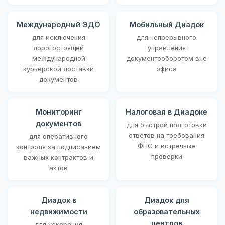
Международный ЭДО
Мобильный Диадок
для исключения
для непрерывного
дорогостоящей
управления
международной
документооборотом вне
курьерской доставки
офиса
документов
Мониторинг
Налоговая в Диадоке
документов
для быстрой подготовки
ответов на требования
для оперативного
ФНС и встречные
контроля за подписанием
проверки
важных контрактов и
актов
Диадок в
Диадок для
недвижимости
образовательных
центров
для ускорения