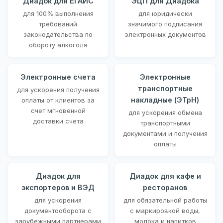
Диадок для ЕГАИС
ЭЦП для Диадока
для 100% выполнения
для юридически
требований
значимого подписания
законодательства по
электронных документов
обороту алкоголя
Электронные счета
Электронные
транспортные
для ускорения получения
накладные (ЭТрН)
оплаты от клиентов за
счет мгновенной
для ускорения обмена
доставки счета
транспортными
документами и получения
оплаты
Диадок для
Диадок для кафе и
экспортеров и ВЭД
ресторанов
для ускорения
для обязательной работы
документооборота с
с маркировкой воды,
зарубежными партнерами
молока и напитков