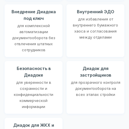
Внедрение Диадока
Внутренний ЭДО
под ключ
для избавления от
внутреннего бумажного
для комплексной
хаоса и согласования
автоматизации
между отделами
документооборота без
отвлечения штатных
сотрудников
Безопасность в
Диадок для
Диадоке
застройщиков
для уверенности в
для прозрачного контроля
сохранности и
документооборота на
конфиденциальности
всех этапах стройки
коммерческой
информации
Диадок для ЖКХ и