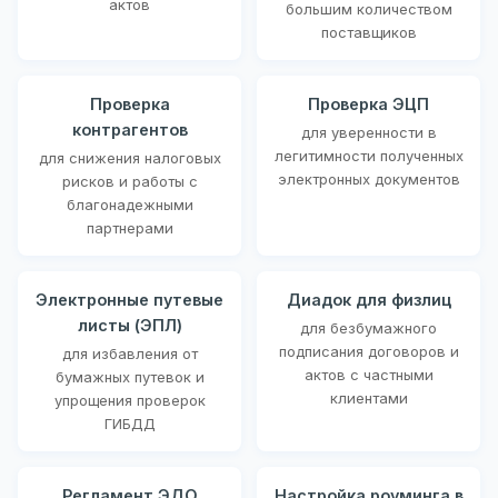
актов
большим количеством
поставщиков
Проверка
Проверка ЭЦП
контрагентов
для уверенности в
легитимности полученных
для снижения налоговых
электронных документов
рисков и работы с
благонадежными
партнерами
Электронные путевые
Диадок для физлиц
листы (ЭПЛ)
для безбумажного
подписания договоров и
для избавления от
актов с частными
бумажных путевок и
клиентами
упрощения проверок
ГИБДД
Регламент ЭДО
Настройка роуминга в