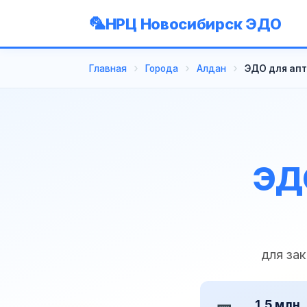
НРЦ Новосибирск ЭДО
Главная
Города
Алдан
ЭДО для апт
ЭДО
для за
1,5 млн