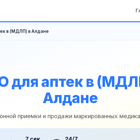
Г
ек в (МДЛП) в Алдане
 для аптек в (МДЛ
Алдане
конной приемки и продажи маркированных медик
7 сек
24/7