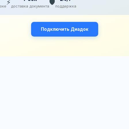
⚡
🛡️
доке
доставка документа
поддержка
Подключить Диадок