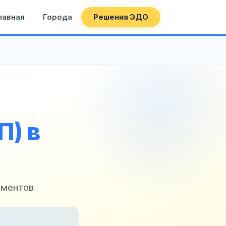
лавная
Города
Решения ЭДО
П) в
аментов