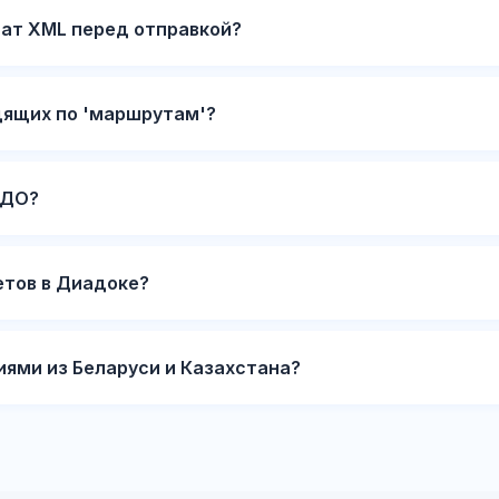
ат XML перед отправкой?
дящих по 'маршрутам'?
ЭДО?
етов в Диадоке?
иями из Беларуси и Казахстана?