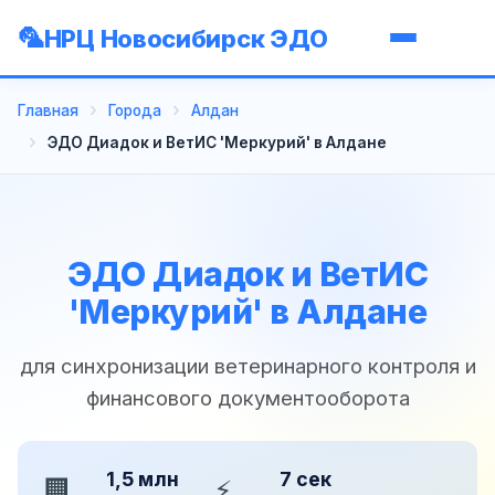
НРЦ Новосибирск ЭДО
Главная
Города
Алдан
ЭДО Диадок и ВетИС 'Меркурий' в Алдане
ЭДО Диадок и ВетИС
'Меркурий' в Алдане
для синхронизации ветеринарного контроля и
финансового документооборота
1,5 млн
7 сек
🏢
⚡