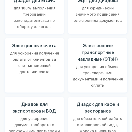
Диадок для ЕГАИС
ЭЦП для Диадока
для 100% выполнения
для юридически
требований
значимого подписания
законодательства по
электронных документов
обороту алкоголя
Электронные счета
Электронные
транспортные
для ускорения получения
накладные (ЭТрН)
оплаты от клиентов за
счет мгновенной
для ускорения обмена
доставки счета
транспортными
документами и получения
оплаты
Диадок для
Диадок для кафе и
экспортеров и ВЭД
ресторанов
для ускорения
для обязательной работы
документооборота с
с маркировкой воды,
зарубежными партнерами
молока и напитков