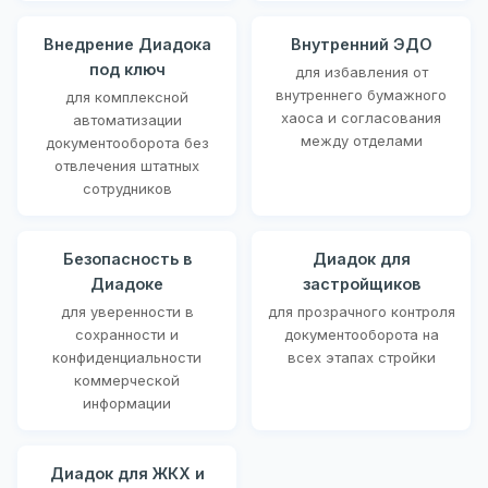
Внедрение Диадока
Внутренний ЭДО
под ключ
для избавления от
внутреннего бумажного
для комплексной
хаоса и согласования
автоматизации
между отделами
документооборота без
отвлечения штатных
сотрудников
Безопасность в
Диадок для
Диадоке
застройщиков
для уверенности в
для прозрачного контроля
сохранности и
документооборота на
конфиденциальности
всех этапах стройки
коммерческой
информации
Диадок для ЖКХ и