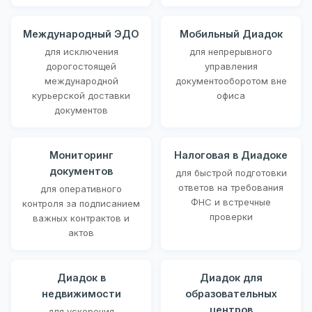
Международный ЭДО
Мобильный Диадок
для исключения
для непрерывного
дорогостоящей
управления
международной
документооборотом вне
курьерской доставки
офиса
документов
Мониторинг
Налоговая в Диадоке
документов
для быстрой подготовки
ответов на требования
для оперативного
ФНС и встречные
контроля за подписанием
проверки
важных контрактов и
актов
Диадок в
Диадок для
недвижимости
образовательных
центров
для ускорения