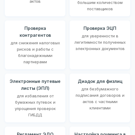
актов
большим количеством
поставщиков
Проверка
Проверка ЭЦП
контрагентов
для уверенности в
легитимности полученных
для снижения налоговых
электронных документов
рисков и работы с
благонадежными
партнерами
Электронные путевые
Диадок для физлиц
листы (ЭПЛ)
для безбумажного
подписания договоров и
для избавления от
актов с частными
бумажных путевок и
клиентами
упрощения проверок
ГИБДД
Регламент ЭДО
Настройка роуминга в