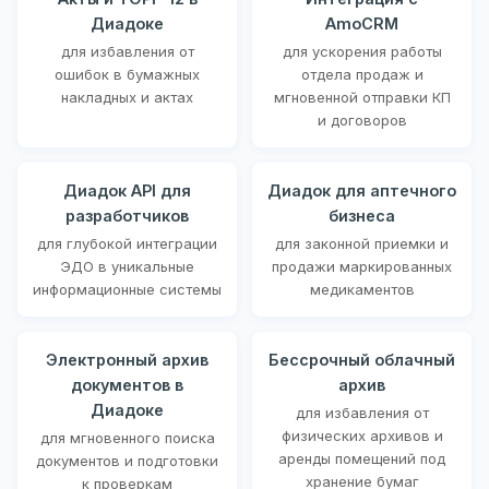
Диадоке
AmoCRM
для избавления от
для ускорения работы
ошибок в бумажных
отдела продаж и
накладных и актах
мгновенной отправки КП
и договоров
Диадок API для
Диадок для аптечного
разработчиков
бизнеса
для глубокой интеграции
для законной приемки и
ЭДО в уникальные
продажи маркированных
информационные системы
медикаментов
Электронный архив
Бессрочный облачный
документов в
архив
Диадоке
для избавления от
физических архивов и
для мгновенного поиска
аренды помещений под
документов и подготовки
хранение бумаг
к проверкам