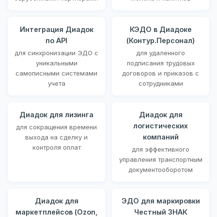
Интеграция Диадок
КЭДО в Диадоке
по API
(Контур.Персонал)
для синхронизации ЭДО с
для удаленного
уникальными
подписания трудовых
самописными системами
договоров и приказов с
учета
сотрудниками
Диадок для лизинга
Диадок для
логистических
для сокращения времени
компаний
выхода на сделку и
контроля оплат
для эффективного
управления транспортным
документооборотом
Диадок для
ЭДО для маркировки
маркетплейсов (Ozon,
Честный ЗНАК