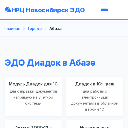
НРЦ Новосибирск ЭДО
Главная
Города
Абаза
ЭДО Диадок в Абазе
Модуль Диадок для 1С
Диадок в 1С:Фреш
для отправки документов
для работы с
напрямую из учетной
электронными
системы
документами в облачной
версии 1С
Акты и ТОРГ-12 в
Интеграция с