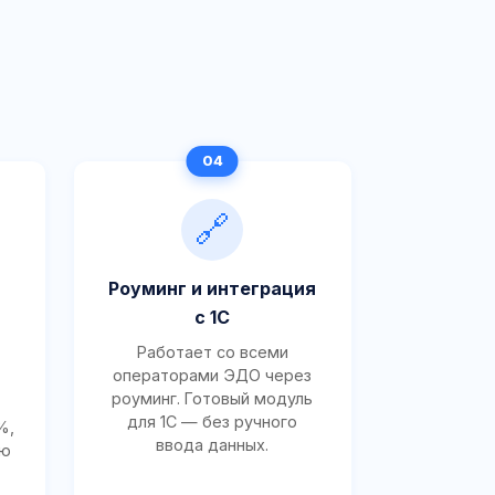
🔗
Роуминг и интеграция
с 1С
Работает со всеми
операторами ЭДО через
роуминг. Готовый модуль
для 1С — без ручного
%,
ввода данных.
ию