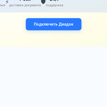
⚡
🛡️
доке
доставка документа
поддержка
Подключить Диадок