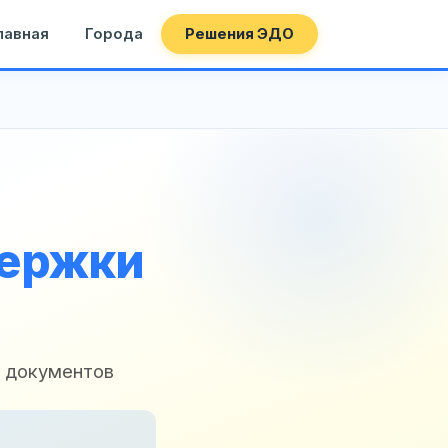
лавная
Города
Решения ЭДО
держки
е документов