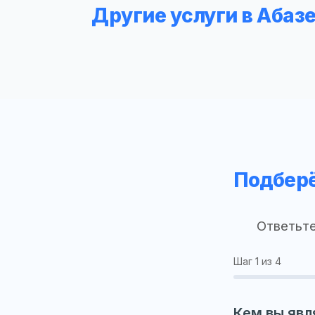
Другие услуги в Абаз
Подберё
Ответьте
Шаг
1
из 4
Кем вы явл