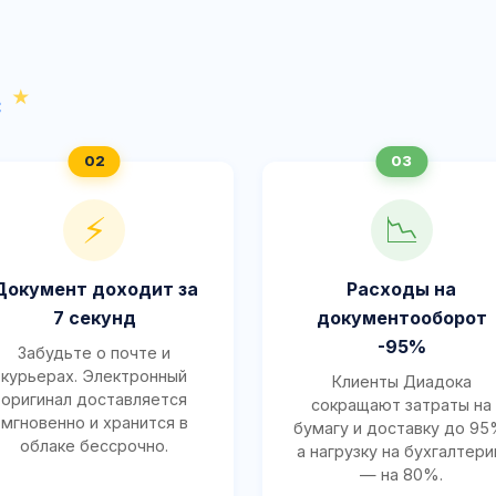
с
⚡
📉
Документ доходит за
Расходы на
7 секунд
документооборот
-95%
Забудьте о почте и
курьерах. Электронный
Клиенты Диадока
оригинал доставляется
сокращают затраты на
мгновенно и хранится в
бумагу и доставку до 95
облаке бессрочно.
а нагрузку на бухгалтер
— на 80%.