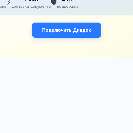
⚡
🛡️
доке
доставка документа
поддержка
Подключить Диадок