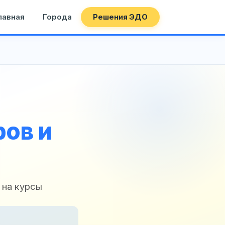
лавная
Города
Решения ЭДО
ов и
 на курсы