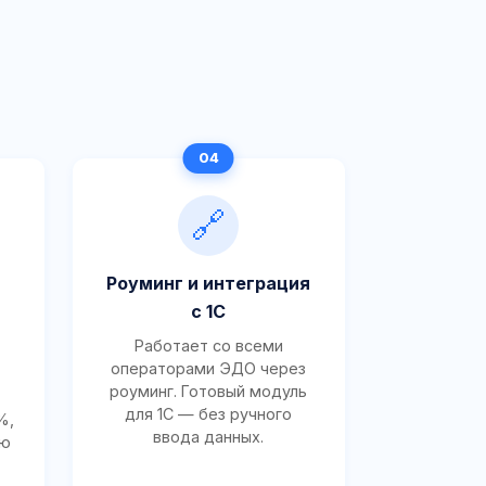
🔗
Роуминг и интеграция
с 1С
Работает со всеми
операторами ЭДО через
роуминг. Готовый модуль
для 1С — без ручного
%,
ввода данных.
ию