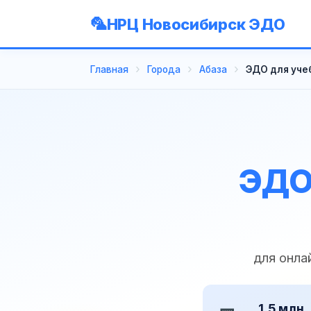
НРЦ Новосибирск ЭДО
Главная
Города
Абаза
ЭДО для учеб
ЭДО
для онла
1,5 млн