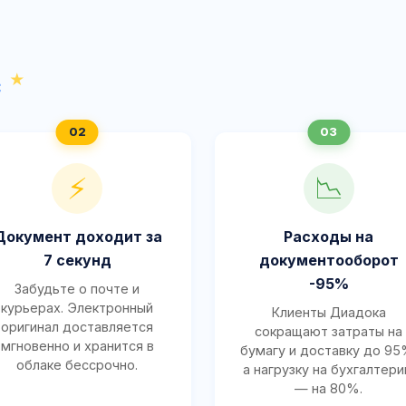
с
⚡
📉
Документ доходит за
Расходы на
7 секунд
документооборот
-95%
Забудьте о почте и
курьерах. Электронный
Клиенты Диадока
оригинал доставляется
сокращают затраты на
мгновенно и хранится в
бумагу и доставку до 95
облаке бессрочно.
а нагрузку на бухгалтер
— на 80%.