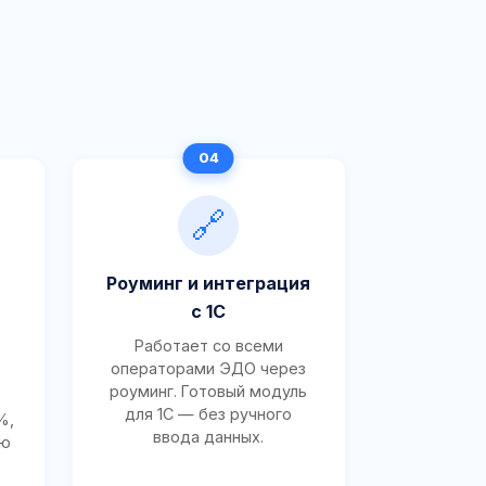
🔗
Роуминг и интеграция
с 1С
Работает со всеми
операторами ЭДО через
роуминг. Готовый модуль
для 1С — без ручного
%,
ввода данных.
ию