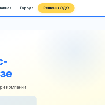
лавная
Города
Решения ЭДО
с-
зе
три компании