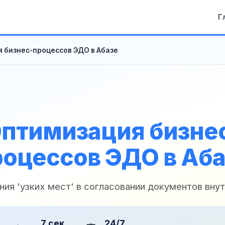
Г
 бизнес-процессов ЭДО в Абазе
птимизация бизне
роцессов ЭДО в Аба
ния 'узких мест' в согласовании документов вну
7 сек
24/7