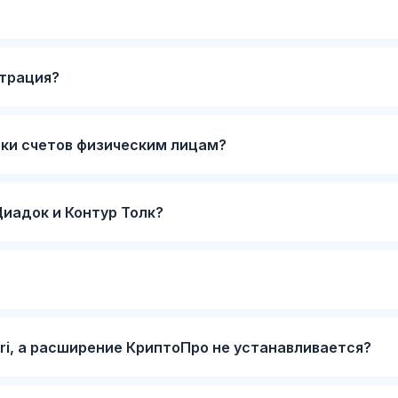
страция?
ки счетов физическим лицам?
иадок и Контур Толк?
ari, а расширение КриптоПро не устанавливается?