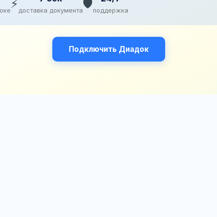
⚡
🛡️
доке
доставка документа
поддержка
Подключить Диадок