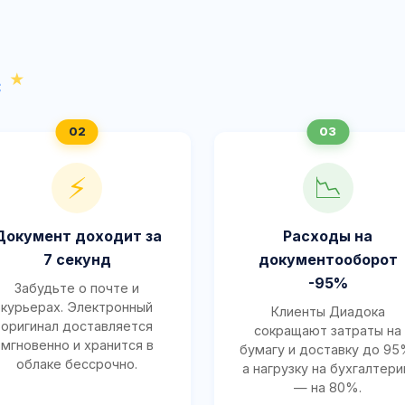
с
⚡
📉
Документ доходит за
Расходы на
7 секунд
документооборот
-95%
Забудьте о почте и
курьерах. Электронный
Клиенты Диадока
оригинал доставляется
сокращают затраты на
мгновенно и хранится в
бумагу и доставку до 95
облаке бессрочно.
а нагрузку на бухгалтер
— на 80%.