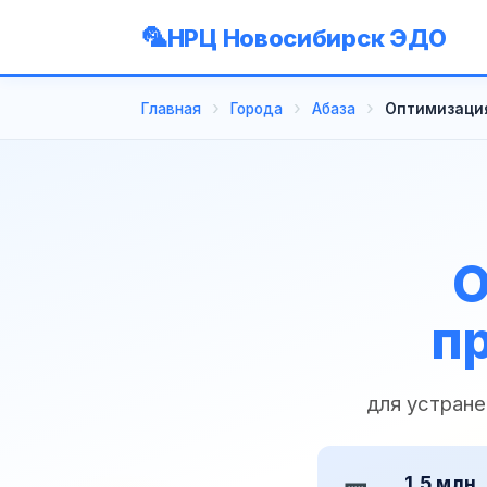
НРЦ Новосибирск ЭДО
Главная
Города
Абаза
Оптимизация
О
п
для устране
1,5 млн