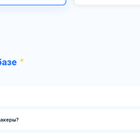
базе
хакеры?