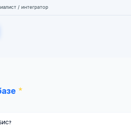
иалист / интегратор
базе
СБИС?