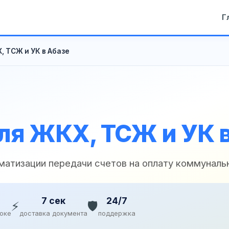
Г
, ТСЖ и УК в Абазе
ля ЖКХ, ТСЖ и УК в
матизации передачи счетов на оплату коммуналь
7 сек
24/7
⚡
🛡️
доке
доставка документа
поддержка