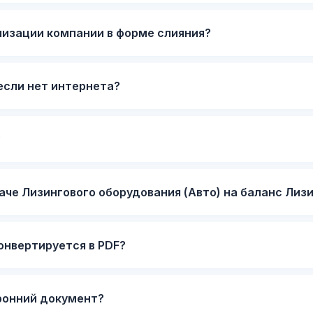
низации компании в форме слияния?
если нет интернета?
?
аче Лизингового оборудования (Авто) на баланс Лиз
конвертируется в PDF?
ронний документ?