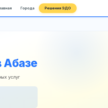
лавная
Города
Решения ЭДО
 Абазе
ных услуг