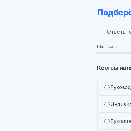
Подберё
Ответьте
Шаг
1
из 4
Кем вы явл
Руковод
Индивид
Бухгалт