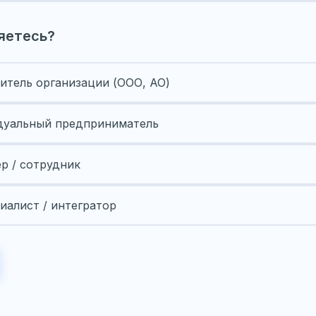
яетесь?
итель организации (ООО, АО)
уальный предприниматель
ер / сотрудник
иалист / интегратор