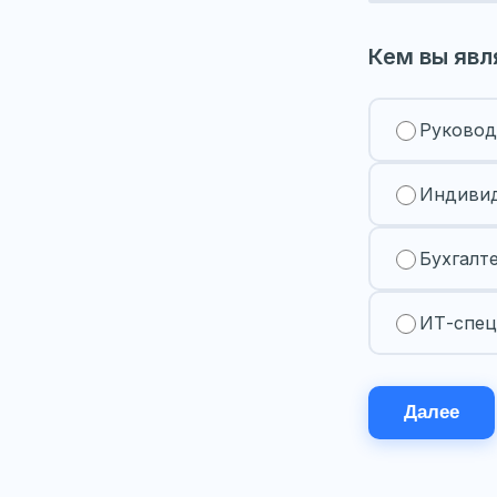
Кем вы явл
Руковод
Индивид
Бухгалт
ИТ-спец
Далее