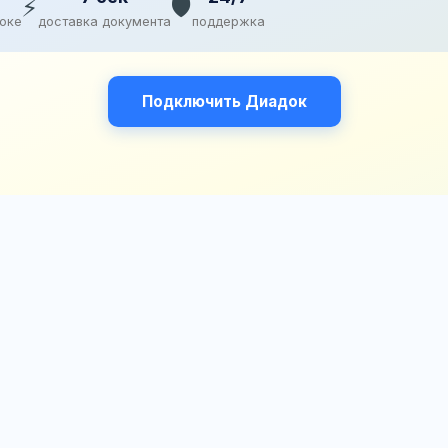
⚡
🛡️
доке
доставка документа
поддержка
Подключить Диадок