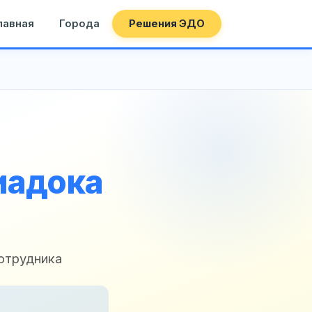
лавная
Города
Решения ЭДО
иадока
отрудника