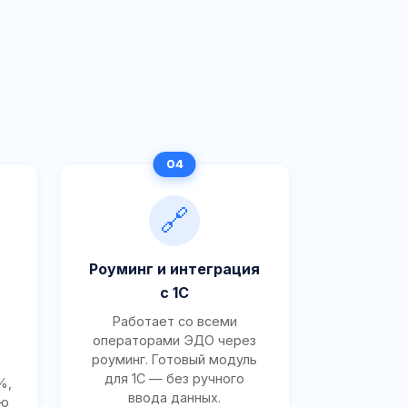
🔗
Роуминг и интеграция
с 1С
Работает со всеми
операторами ЭДО через
роуминг. Готовый модуль
для 1С — без ручного
%,
ввода данных.
ию