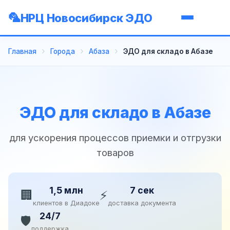
НРЦ Новосибирск ЭДО
Главная
Города
Абаза
ЭДО для складо в Абазе
ЭДО для складо в Абазе
для ускорения процессов приемки и отгрузки
товаров
1,5 млн
7 сек
🏢
⚡
клиентов в Диадоке
доставка документа
24/7
🛡️
поддержка