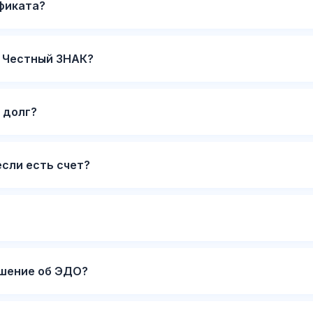
фиката?
в Честный ЗНАК?
 долг?
если есть счет?
ашение об ЭДО?