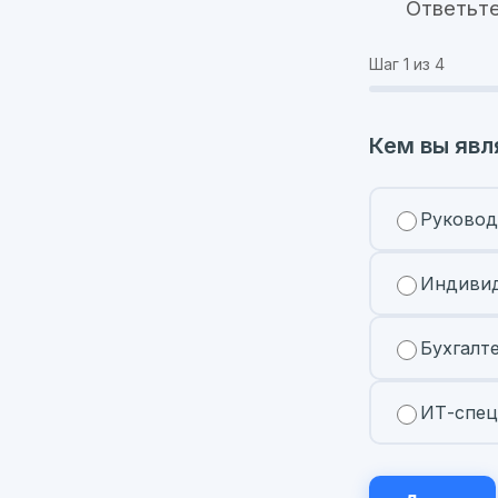
Ответьте
Шаг
1
из 4
Кем вы явл
Руковод
Индивид
Бухгалт
ИТ-спец