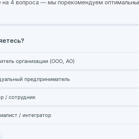
 на 4 вопроса — мы порекомендуем оптимальны
яетесь?
итель организации (ООО, АО)
уальный предприниматель
ер / сотрудник
иалист / интегратор