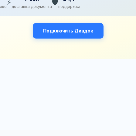
⚡
🛡️
доке
доставка документа
поддержка
Подключить Диадок