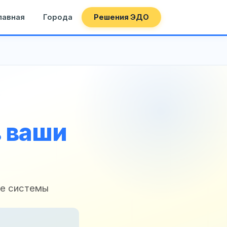
лавная
Города
Решения ЭДО
в ваши
ые системы