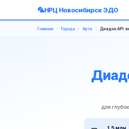
НРЦ Новосибирск ЭДО
Главная
Города
Арти
Диадок API: 
Диадо
для глубо
1,5 млн