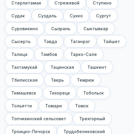
Стерлитамак
Стрежевой
Ступино
Судак
Суздаль
Сукко
Сургут
Суровикино
Сызрань
Сыктывкар
Сысерть
Тавда
Таганрог
Тайшет
Талица
Тамбов
Тарко-Сале
Тахтамукай
Тацинская
Ташкент
Тбилисская
Тверь
Темрюк
Тимашевск
Тихорецк
Тобольск
Тольятти
Томари
Томск
Топчихинский сельсовет
Трехгорный
Троицко-Печорск
Трудобеликовский