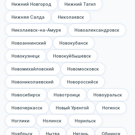
Нижний Новгород
Нижний Тагил
Нижняя Салда
Николаевск
Николаевск-на-Амуре
Новоалександровск
Новоаннинский
Новокубанск
Новокузнецк
Новокуйбышевск
Новомихайловский
Новомосковск
Новониколаевский
Новороссийск
Новосибирск
Новотроицк
Новоуральск
Новочеркасск
Новый Уренгой
Ногинск
Ноглики
Нолинск
Норильск
Ноябрьск
Нытва
Нягань
Обнинск