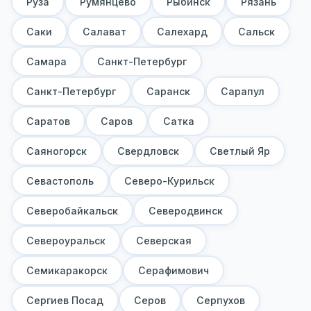
Руза
Румянцево
Рыбинск
Рязань
Саки
Салават
Салехард
Сальск
Самара
Санкт-Петербург
Санкт-Петербург
Саранск
Сарапул
Саратов
Саров
Сатка
Саяногорск
Свердловск
Светлый Яр
Севастополь
Северо-Курильск
Северобайкальск
Северодвинск
Североуральск
Северская
Семикаракорск
Серафимович
Сергиев Посад
Серов
Серпухов