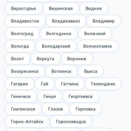
Верхотурье
Вешенская
Видное
Владивосток
Владикавказ
Владимир
Волгоград
Волгодонск
Волжский
Вологда
Володарский
Волоколамск
Волот
Воркута
Воронеж
Воскресенск
Воткинск
Выкса
Гагарин
Гай
Гатчина
Геленджик
Геническ
Генуя
Георгиевск
Гиагинское
Глазов
Горловка
Горно-Алтайск
Горнозаводск