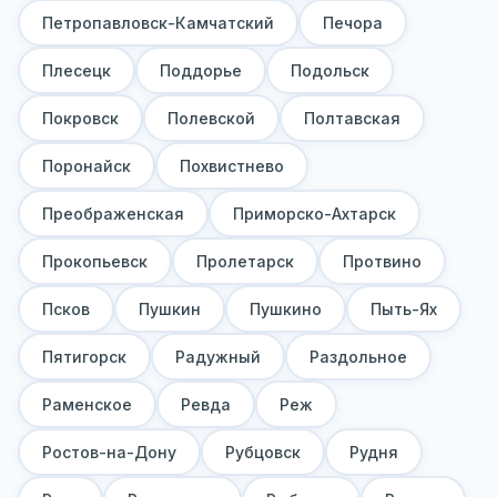
Петропавловск-Камчатский
Печора
Плесецк
Поддорье
Подольск
Покровск
Полевской
Полтавская
Поронайск
Похвистнево
Преображенская
Приморско-Ахтарск
Прокопьевск
Пролетарск
Протвино
Псков
Пушкин
Пушкино
Пыть-Ях
Пятигорск
Радужный
Раздольное
Раменское
Ревда
Реж
Ростов-на-Дону
Рубцовск
Рудня