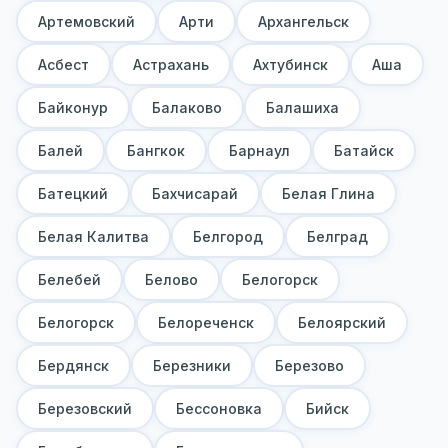
Артемовский
Арти
Архангельск
Асбест
Астрахань
Ахтубинск
Аша
Байконур
Балаково
Балашиха
Балей
Бангкок
Барнаул
Батайск
Батецкий
Бахчисарай
Белая Глина
Белая Калитва
Белгород
Белград
Белебей
Белово
Белогорск
Белогорск
Белореченск
Белоярский
Бердянск
Березники
Березово
Березовский
Бессоновка
Бийск