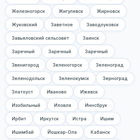
Железногорск
Жигулевск
Жирновск
Жуковский
Заветное
Заводоуковск
Завьяловский сельсовет
Заинск
Заречный
Заречный
Заречный
Звенигород
Зеленогорск
Зеленоград
Зеленодольск
Зеленокумск
Зерноград
Златоуст
Иваново
Ижевск
Изобильный
Иловля
Иннсбрук
Ирбит
Иркутск
Истра
Ишим
Ишимбай
Йошкар-Ола
Кабанск