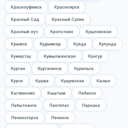
Красноуфимск
Красноярск
Красный Сад
Красный Сулин
Красный луч
Кропоткин
Крыловская
Крымск
Кудымкар
Куеда
Кулунда
Кумертау
Кумылженская
Кунгур
Курган
Курганинск
Курильск
Курск
Кушва
Кущевская
Кызыл
Кытманово
Кыштым
Лабинск
Лабытнанги
Лангепас
Ларнака
Лениногорск
Ленинск