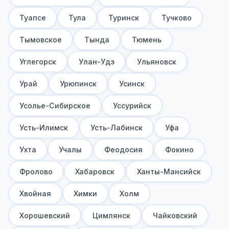
Туапсе
Тула
Туринск
Тучково
Тымовское
Тында
Тюмень
Углегорск
Улан-Удэ
Ульяновск
Урай
Урюпинск
Усинск
Усолье-Сибирское
Уссурийск
Усть-Илимск
Усть-Лабинск
Уфа
Ухта
Учалы
Феодосия
Фокино
Фролово
Хабаровск
Ханты-Мансийск
Хвойная
Химки
Холм
Хорошевский
Цимлянск
Чайковский