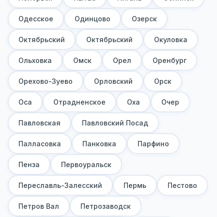
Одесское
Одинцово
Озерск
Октябрьский
Октябрьский
Окуловка
Ольховка
Омск
Орел
Оренбург
Орехово-Зуево
Орловский
Орск
Оса
Отрадненское
Оха
Очер
Павловская
Павловский Посад
Палласовка
Панковка
Парфино
Пенза
Первоуральск
Переславль-Залесский
Пермь
Пестово
Петров Вал
Петрозаводск