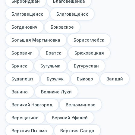
Биробиджан
Благовещенка
Благовещенск
Благовещенск
Богданович
Боковское
Большая Мартыновка
Борисоглебск
Боровичи
Братск
Брюховецкая
Брянск
Бугульма
Бугуруслан
Будапешт
Бузулук
Быково
Валдай
Ванино
Великие Луки
Великий Новгород
Вельяминово
Верещагино
Верхний Уфалей
Верхняя Пышма
Верхняя Салда