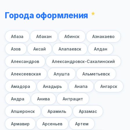
Города оформления
Абаза
Абакан
Абинск
Азнакаево
Азов
Аксай
Алапаевск
Алдан
Александров
Александровск-Сахалинский
Алексеевская
Алушта
Альметьевск
Амадора
Анадырь
Анапа
Ангарск
Андра
Анива
Антрацит
Апшеронск
Арамиль
Арзамас
Армавир
Арсеньев
Артем