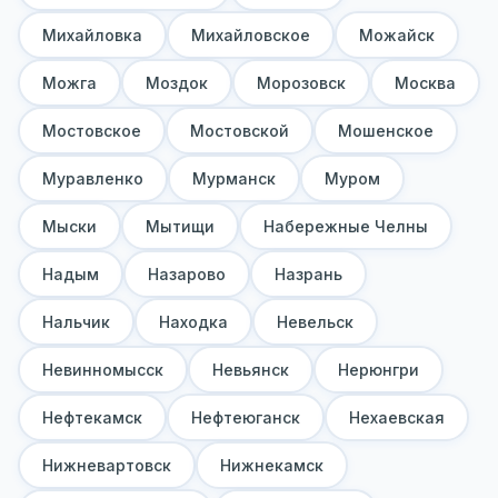
Михайловка
Михайловское
Можайск
Можга
Моздок
Морозовск
Москва
Мостовское
Мостовской
Мошенское
Муравленко
Мурманск
Муром
Мыски
Мытищи
Набережные Челны
Надым
Назарово
Назрань
Нальчик
Находка
Невельск
Невинномысск
Невьянск
Нерюнгри
Нефтекамск
Нефтеюганск
Нехаевская
Нижневартовск
Нижнекамск