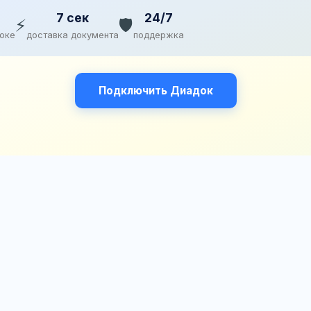
7 сек
24/7
⚡
🛡️
доке
доставка документа
поддержка
Подключить Диадок