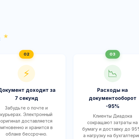
с
⚡
📉
Документ доходит за
Расходы на
7 секунд
документооборот
-95%
Забудьте о почте и
курьерах. Электронный
Клиенты Диадока
оригинал доставляется
сокращают затраты на
мгновенно и хранится в
бумагу и доставку до 95
облаке бессрочно.
а нагрузку на бухгалтер