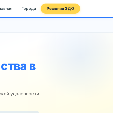
лавная
Города
Решения ЭДО
ства в
ской удаленности