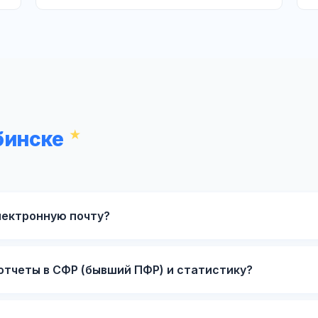
бинске
лектронную почту?
отчеты в СФР (бывший ПФР) и статистику?