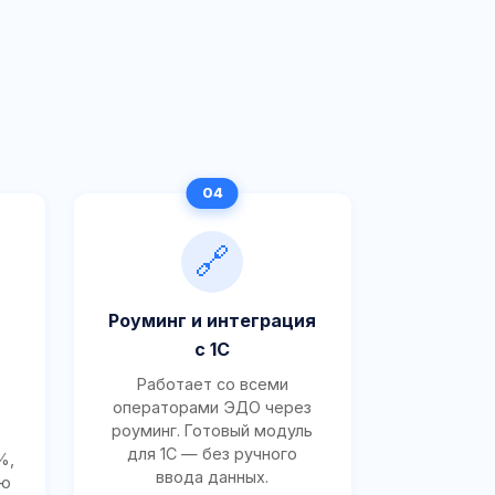
🔗
Роуминг и интеграция
с 1С
Работает со всеми
операторами ЭДО через
роуминг. Готовый модуль
для 1С — без ручного
%,
ввода данных.
ию