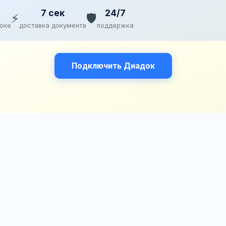
7 сек
24/7
⚡
🛡️
доке
доставка документа
поддержка
Подключить Диадок