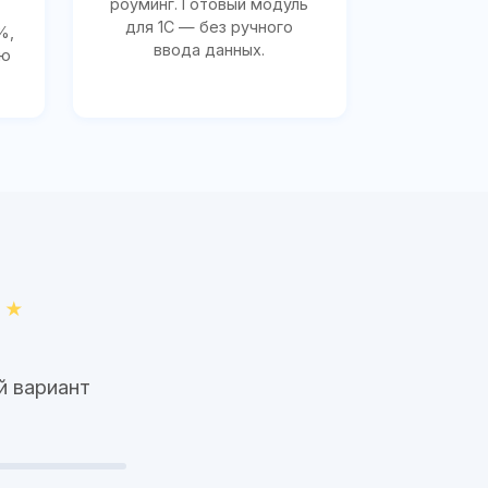
роуминг. Готовый модуль
для 1С — без ручного
%,
ввода данных.
ию
й вариант