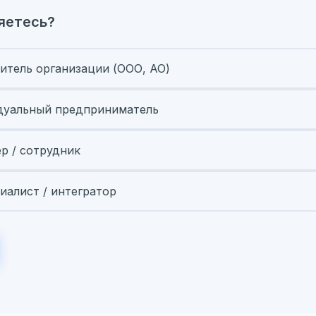
яетесь?
итель организации (ООО, АО)
уальный предприниматель
ер / сотрудник
иалист / интегратор