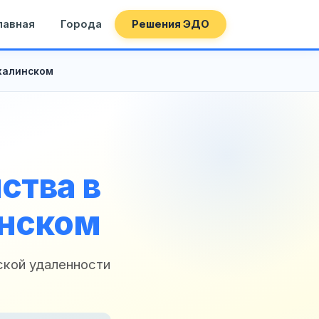
лавная
Города
Решения ЭДО
ахалинском
ства в
инском
ской удаленности