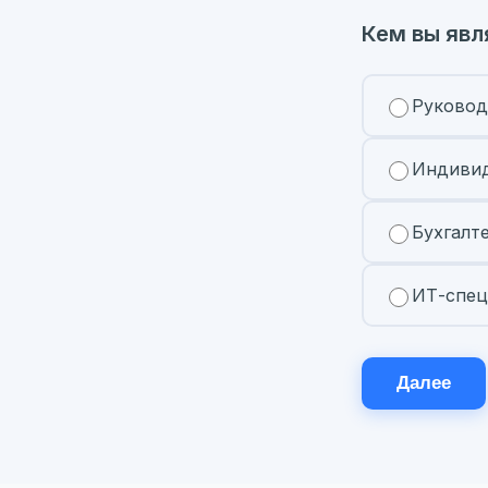
Кем вы явл
Руковод
Индивид
Бухгалт
ИТ-спец
Далее