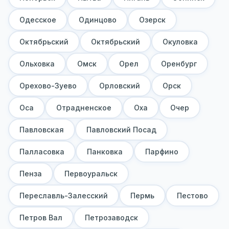
Одесское
Одинцово
Озерск
Октябрьский
Октябрьский
Окуловка
Ольховка
Омск
Орел
Оренбург
Орехово-Зуево
Орловский
Орск
Оса
Отрадненское
Оха
Очер
Павловская
Павловский Посад
Палласовка
Панковка
Парфино
Пенза
Первоуральск
Переславль-Залесский
Пермь
Пестово
Петров Вал
Петрозаводск