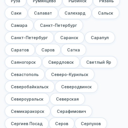
Руза
Румянцево
Рыбинск
Рязань
Саки
Салават
Салехард
Сальск
Самара
Санкт-Петербург
Санкт-Петербург
Саранск
Сарапул
Саратов
Саров
Сатка
Саяногорск
Свердловск
Светлый Яр
Севастополь
Северо-Курильск
Северобайкальск
Северодвинск
Североуральск
Северская
Семикаракорск
Серафимович
Сергиев Посад
Серов
Серпухов