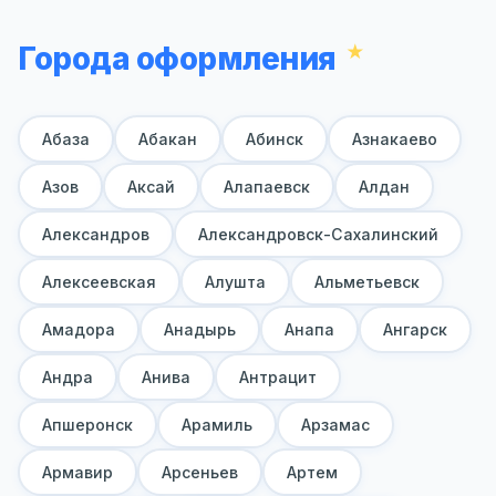
Города оформления
Абаза
Абакан
Абинск
Азнакаево
Азов
Аксай
Алапаевск
Алдан
Александров
Александровск-Сахалинский
Алексеевская
Алушта
Альметьевск
Амадора
Анадырь
Анапа
Ангарск
Андра
Анива
Антрацит
Апшеронск
Арамиль
Арзамас
Армавир
Арсеньев
Артем