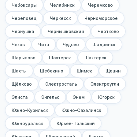
Чебоксары
Челябинск
Черемхово
Череповец
Черкесск
Черноморское
Чернушка
Чернышковский
Чертково
Чехов
Чита
Чудово
Шадринск
Шарыпово
Шахтерск
Шахтерск
Шахты
Шебекино
Шимск
Щецин
Щёлково
Электросталь
Электроугли
Элиста
Энгельс
Энем
Югорск
Южно-Курильск
Южно-Сахалинск
Южноуральск
Юрьев-Польский
Юрюзань
Яблоновский
Якутск