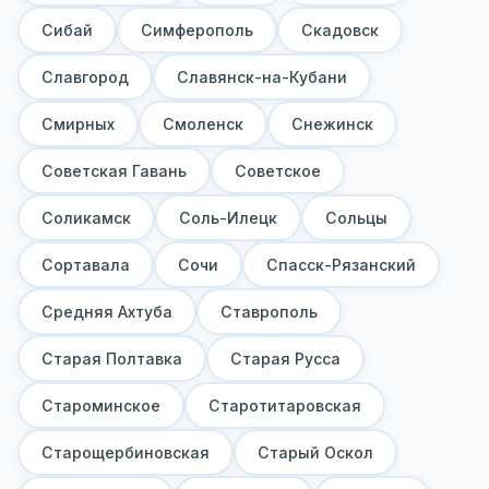
Сибай
Симферополь
Скадовск
Славгород
Славянск-на-Кубани
Смирных
Смоленск
Снежинск
Советская Гавань
Советское
Соликамск
Соль-Илецк
Сольцы
Сортавала
Сочи
Спасск-Рязанский
Средняя Ахтуба
Ставрополь
Старая Полтавка
Старая Русса
Староминское
Старотитаровская
Старощербиновская
Старый Оскол