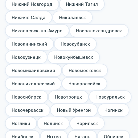
Нижний Новгород
Нижний Тагил
Нижняя Салда
Николаевск
Николаевск-на-Амуре
Новоалександровск
Новоаннинский
Новокубанск
Новокузнецк
Новокуйбышевск
Новомихайловский
Новомосковск
Новониколаевский
Новороссийск
Новосибирск
Новотроицк
Новоуральск
Новочеркасск
Новый Уренгой
Ногинск
Ноглики
Нолинск
Норильск
Ноябрьск
Нытва
Нягань
Обнинск