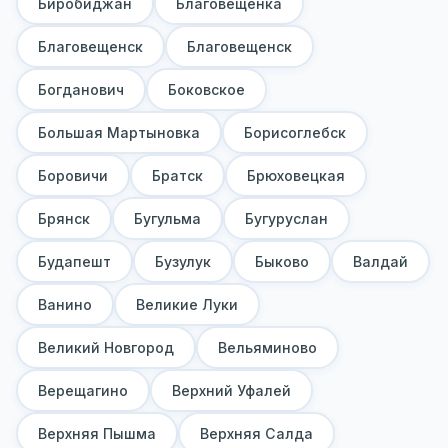
Биробиджан
Благовещенка
Благовещенск
Благовещенск
Богданович
Боковское
Большая Мартыновка
Борисоглебск
Боровичи
Братск
Брюховецкая
Брянск
Бугульма
Бугуруслан
Будапешт
Бузулук
Быково
Валдай
Ванино
Великие Луки
Великий Новгород
Вельяминово
Верещагино
Верхний Уфалей
Верхняя Пышма
Верхняя Салда