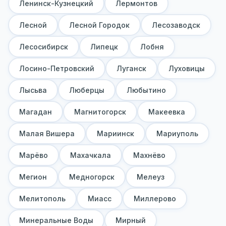
Ленинск-Кузнецкий
Лермонтов
Лесной
Лесной Городок
Лесозаводск
Лесосибирск
Липецк
Лобня
Лосино-Петровский
Луганск
Луховицы
Лысьва
Люберцы
Любытино
Магадан
Магнитогорск
Макеевка
Малая Вишера
Мариинск
Мариуполь
Марёво
Махачкала
Махнёво
Мегион
Медногорск
Мелеуз
Мелитополь
Миасс
Миллерово
Минеральные Воды
Мирный