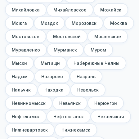
Михайловка
Михайловское
Можайск
Можга
Моздок
Морозовск
Москва
Мостовское
Мостовской
Мошенское
Муравленко
Мурманск
Муром
Мыски
Мытищи
Набережные Челны
Надым
Назарово
Назрань
Нальчик
Находка
Невельск
Невинномысск
Невьянск
Нерюнгри
Нефтекамск
Нефтеюганск
Нехаевская
Нижневартовск
Нижнекамск