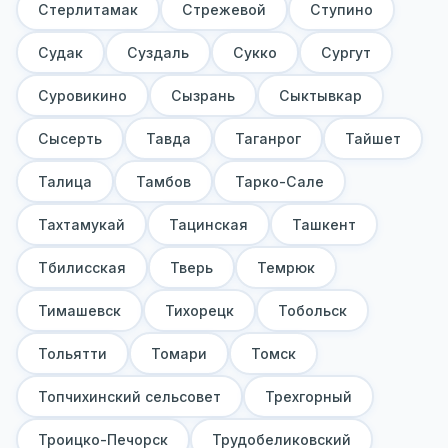
Стерлитамак
Стрежевой
Ступино
Судак
Суздаль
Сукко
Сургут
Суровикино
Сызрань
Сыктывкар
Сысерть
Тавда
Таганрог
Тайшет
Талица
Тамбов
Тарко-Сале
Тахтамукай
Тацинская
Ташкент
Тбилисская
Тверь
Темрюк
Тимашевск
Тихорецк
Тобольск
Тольятти
Томари
Томск
Топчихинский сельсовет
Трехгорный
Троицко-Печорск
Трудобеликовский