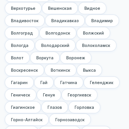
Верхотурье
Вешенская
Видное
Владивосток
Владикавказ
Владимир
Волгоград
Волгодонск
Волжский
Вологда
Володарский
Волоколамск
Волот
Воркута
Воронеж
Воскресенск
Воткинск
Выкса
Гагарин
Гай
Гатчина
Геленджик
Геническ
Генуя
Георгиевск
Гиагинское
Глазов
Горловка
Горно-Алтайск
Горнозаводск