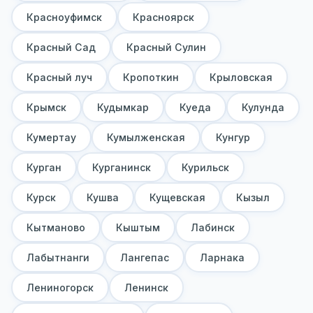
Красноуфимск
Красноярск
Красный Сад
Красный Сулин
Красный луч
Кропоткин
Крыловская
Крымск
Кудымкар
Куеда
Кулунда
Кумертау
Кумылженская
Кунгур
Курган
Курганинск
Курильск
Курск
Кушва
Кущевская
Кызыл
Кытманово
Кыштым
Лабинск
Лабытнанги
Лангепас
Ларнака
Лениногорск
Ленинск