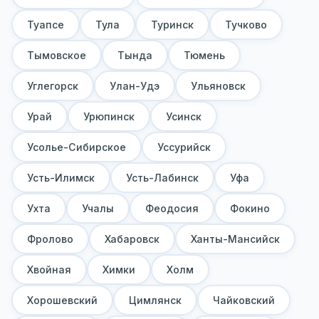
Туапсе
Тула
Туринск
Тучково
Тымовское
Тында
Тюмень
Углегорск
Улан-Удэ
Ульяновск
Урай
Урюпинск
Усинск
Усолье-Сибирское
Уссурийск
Усть-Илимск
Усть-Лабинск
Уфа
Ухта
Учалы
Феодосия
Фокино
Фролово
Хабаровск
Ханты-Мансийск
Хвойная
Химки
Холм
Хорошевский
Цимлянск
Чайковский