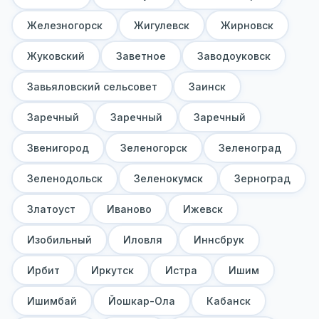
Железногорск
Жигулевск
Жирновск
Жуковский
Заветное
Заводоуковск
Завьяловский сельсовет
Заинск
Заречный
Заречный
Заречный
Звенигород
Зеленогорск
Зеленоград
Зеленодольск
Зеленокумск
Зерноград
Златоуст
Иваново
Ижевск
Изобильный
Иловля
Иннсбрук
Ирбит
Иркутск
Истра
Ишим
Ишимбай
Йошкар-Ола
Кабанск