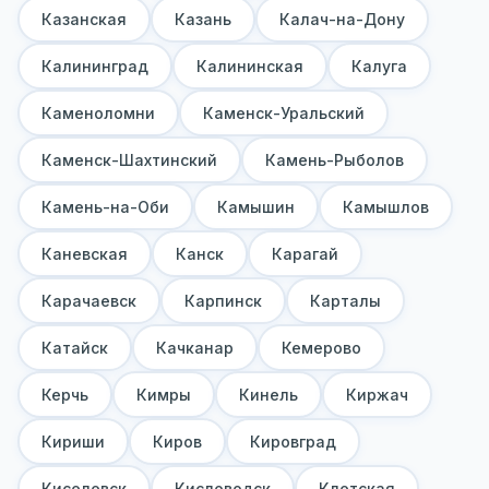
Казанская
Казань
Калач-на-Дону
Калининград
Калининская
Калуга
Каменоломни
Каменск-Уральский
Каменск-Шахтинский
Камень-Рыболов
Камень-на-Оби
Камышин
Камышлов
Каневская
Канск
Карагай
Карачаевск
Карпинск
Карталы
Катайск
Качканар
Кемерово
Керчь
Кимры
Кинель
Киржач
Кириши
Киров
Кировград
Киселевск
Кисловодск
Клетская