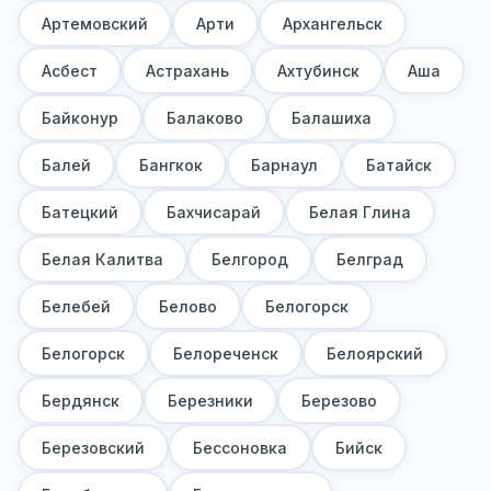
Артемовский
Арти
Архангельск
Асбест
Астрахань
Ахтубинск
Аша
Байконур
Балаково
Балашиха
Балей
Бангкок
Барнаул
Батайск
Батецкий
Бахчисарай
Белая Глина
Белая Калитва
Белгород
Белград
Белебей
Белово
Белогорск
Белогорск
Белореченск
Белоярский
Бердянск
Березники
Березово
Березовский
Бессоновка
Бийск