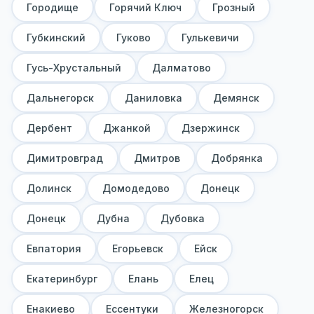
Городище
Горячий Ключ
Грозный
Губкинский
Гуково
Гулькевичи
Гусь-Хрустальный
Далматово
Дальнегорск
Даниловка
Демянск
Дербент
Джанкой
Дзержинск
Димитровград
Дмитров
Добрянка
Долинск
Домодедово
Донецк
Донецк
Дубна
Дубовка
Евпатория
Егорьевск
Ейск
Екатеринбург
Елань
Елец
Енакиево
Ессентуки
Железногорск