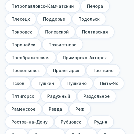
Петропавловск-Камчатский
Печора
Плесецк
Поддорье
Подольск
Покровск
Полевской
Полтавская
Поронайск
Похвистнево
Преображенская
Приморско-Ахтарск
Прокопьевск
Пролетарск
Протвино
Псков
Пушкин
Пушкино
Пыть-Ях
Пятигорск
Радужный
Раздольное
Раменское
Ревда
Реж
Ростов-на-Дону
Рубцовск
Рудня