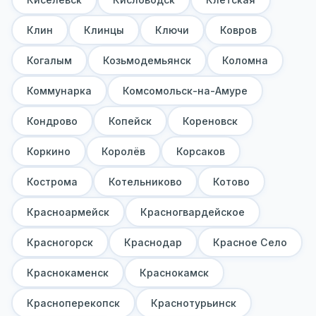
Клин
Клинцы
Ключи
Ковров
Когалым
Козьмодемьянск
Коломна
Коммунарка
Комсомольск-на-Амуре
Кондрово
Копейск
Кореновск
Коркино
Королёв
Корсаков
Кострома
Котельниково
Котово
Красноармейск
Красногвардейское
Красногорск
Краснодар
Красное Село
Краснокаменск
Краснокамск
Красноперекопск
Краснотурьинск