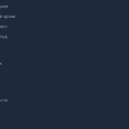
доке
й архив
люч
 под
к
ости