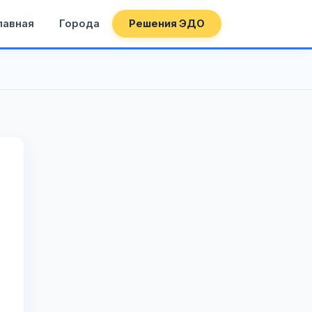
лавная
Города
Решения ЭДО