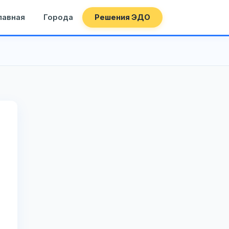
лавная
Города
Решения ЭДО