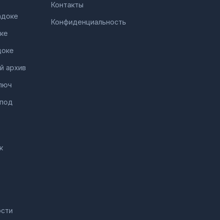
Контакты
адоке
Конфиденциальность
ке
доке
й архив
люч
 под
к
ости