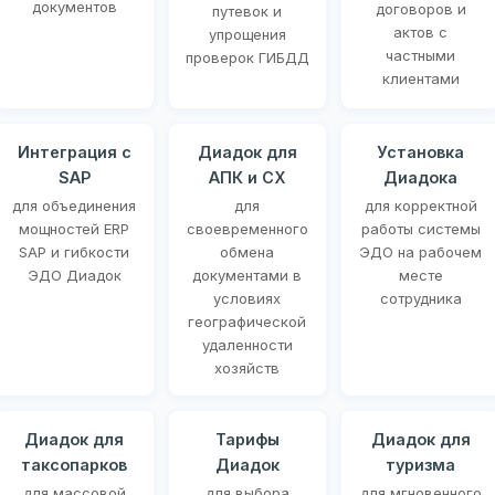
документов
договоров и
путевок и
актов с
упрощения
частными
проверок ГИБДД
клиентами
Интеграция с
Диадок для
Установка
SAP
АПК и СХ
Диадока
для объединения
для
для корректной
мощностей ERP
своевременного
работы системы
SAP и гибкости
обмена
ЭДО на рабочем
ЭДО Диадок
документами в
месте
условиях
сотрудника
географической
удаленности
хозяйств
Диадок для
Тарифы
Диадок для
таксопарков
Диадок
туризма
для массовой
для выбора
для мгновенного