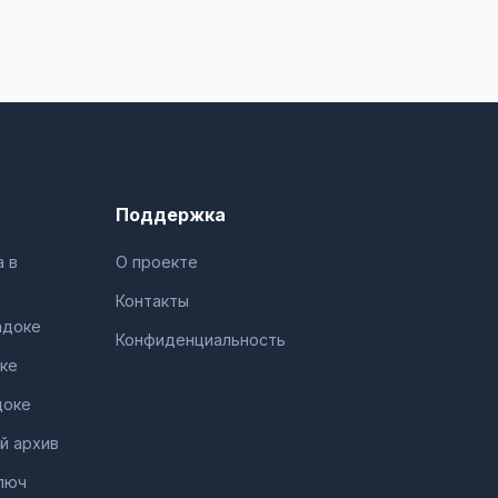
Поддержка
 в
О проекте
Контакты
адоке
Конфиденциальность
ке
доке
й архив
люч