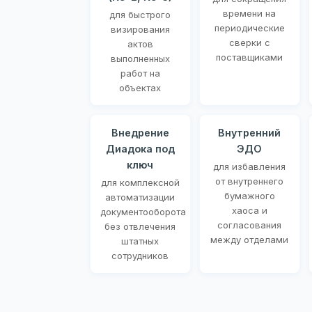
времени на
для быстрого
периодические
визирования
сверки с
актов
поставщиками
выполненных
работ на
объектах
Внедрение
Внутренний
Диадока под
ЭДО
ключ
для избавления
от внутреннего
для комплексной
бумажного
автоматизации
хаоса и
документооборота
согласования
без отвлечения
между отделами
штатных
сотрудников