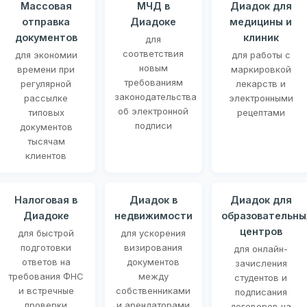
Массовая
МЧД в
Диадок для
отправка
Диадоке
медицины и
документов
клиник
для
соответствия
для экономии
для работы с
новым
времени при
маркировкой
требованиям
регулярной
лекарств и
законодательства
рассылке
электронными
об электронной
типовых
рецептами
подписи
документов
тысячам
клиентов
Налоговая в
Диадок в
Диадок для
Диадоке
недвижимости
образовательны
центров
для быстрой
для ускорения
подготовки
визирования
для онлайн-
ответов на
документов
зачисления
требования ФНС
между
студентов и
и встречные
собственниками
подписания
проверки
и арендаторами
договоров на