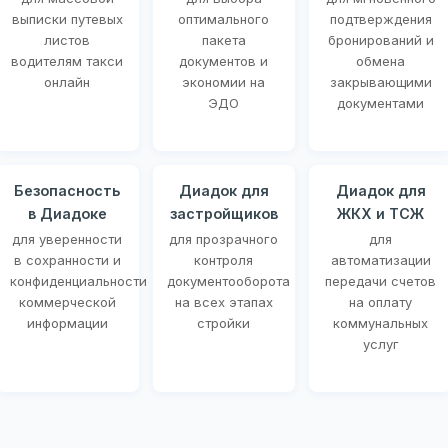
выписки путевых
оптимального
подтверждения
листов
пакета
бронирований и
водителям такси
документов и
обмена
онлайн
экономии на
закрывающими
ЭДО
документами
Безопасность
Диадок для
Диадок для
в Диадоке
застройщиков
ЖКХ и ТСЖ
для уверенности
для прозрачного
для
в сохранности и
контроля
автоматизации
конфиденциальности
документооборота
передачи счетов
коммерческой
на всех этапах
на оплату
информации
стройки
коммунальных
услуг