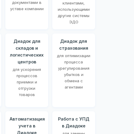
документами в
клиентами,
уставе компании
использующими
другие системы
ЭДО
Диадок для
Диадок для
складов и
страхования
логистических
для оптимизации
центров
процесса
урегулирования
для ускорения
убытков и
процессов
обмена с
приемки и
агентами
отгрузки
товаров
Автоматизация
Работа с УПД
учета в
в Диадоке
Диадоке
для замены