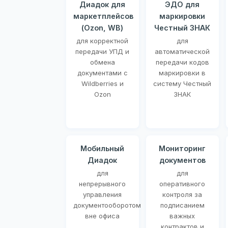
Диадок для
ЭДО для
маркетплейсов
маркировки
(Ozon, WB)
Честный ЗНАК
для корректной
для
передачи УПД и
автоматической
обмена
передачи кодов
документами с
маркировки в
Wildberries и
систему Честный
Ozon
ЗНАК
Мобильный
Мониторинг
Диадок
документов
для
для
непрерывного
оперативного
управления
контроля за
документооборотом
подписанием
вне офиса
важных
контрактов и