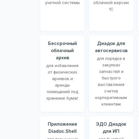
учетной системы
облачной версии
1С
Бессрочный
Диадок для
облачный
автосервисов
архив
для порядка в
закупках
для избавления
запчастей и
от физических
быстрого
архивов и
выставления
аренды
счетов
помещений под
корпоративным
хранение бумаг
клиентам
Приложение
ЭДО Диадок
Diadoc.Shell
для ИП