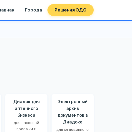
лавная
Города
Решения ЭДО
Диадок для
Электронный
аптечного
архив
бизнеса
документов в
Диадоке
для законной
приемки и
для мгновенного