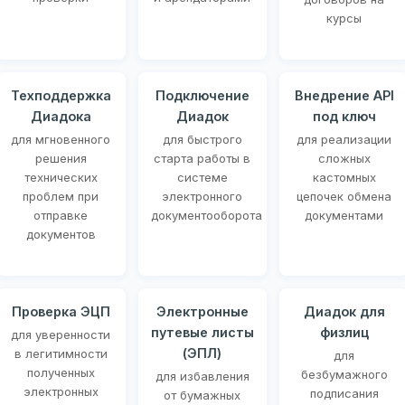
курсы
Техподдержка
Подключение
Внедрение API
Диадока
Диадок
под ключ
для мгновенного
для быстрого
для реализации
решения
старта работы в
сложных
технических
системе
кастомных
проблем при
электронного
цепочек обмена
отправке
документооборота
документами
документов
Проверка ЭЦП
Электронные
Диадок для
путевые листы
физлиц
для уверенности
(ЭПЛ)
в легитимности
для
полученных
безбумажного
для избавления
электронных
подписания
от бумажных