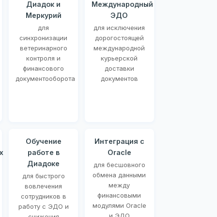
Диадок и
Международный
Меркурий
ЭДО
для
для исключения
синхронизации
дорогостоящей
ветеринарного
международной
контроля и
курьерской
финансового
доставки
документооборота
документов
Обучение
Интеграция с
х
работе в
Oracle
Диадоке
для бесшовного
обмена данными
для быстрого
между
вовлечения
финансовыми
сотрудников в
модулями Oracle
работу с ЭДО и
и ЭДО
снижения