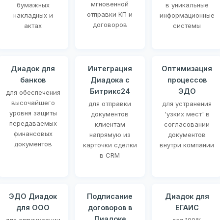
мгновенной
бумажных
в уникальные
отправки КП и
накладных и
информационные
договоров
актах
системы
Диадок для
Интеграция
Оптимизация
банков
Диадока с
процессов
Битрикс24
ЭДО
для обеспечения
высочайшего
для отправки
для устранения
уровня защиты
документов
'узких мест' в
передаваемых
клиентам
согласовании
финансовых
напрямую из
документов
документов
карточки сделки
внутри компании
в CRM
ЭДО Диадок
Подписание
Диадок для
для ООО
договоров в
ЕГАИС
Диадоке