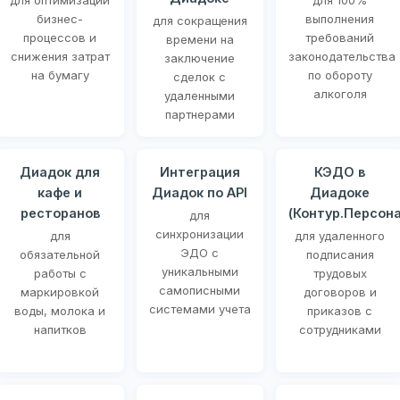
для оптимизации
для 100%
бизнес-
выполнения
для сокращения
процессов и
требований
времени на
снижения затрат
законодательства
заключение
на бумагу
по обороту
сделок с
алкоголя
удаленными
партнерами
Диадок для
Интеграция
КЭДО в
кафе и
Диадок по API
Диадоке
ресторанов
(Контур.Персона
для
синхронизации
для
для удаленного
ЭДО с
обязательной
подписания
уникальными
работы с
трудовых
самописными
маркировкой
договоров и
системами учета
воды, молока и
приказов с
напитков
сотрудниками