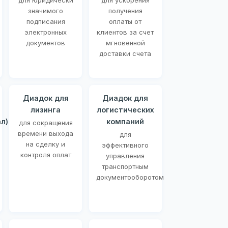
для юридически
для ускорения
значимого
получения
подписания
оплаты от
электронных
клиентов за счет
документов
мгновенной
доставки счета
Диадок для
Диадок для
лизинга
логистических
л)
компаний
для сокращения
времени выхода
для
на сделку и
эффективного
контроля оплат
управления
транспортным
документооборотом