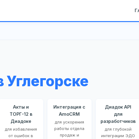
Г
 Углегорске
Акты и
Интеграция с
Диадок API
ТОРГ-12 в
AmoCRM
для
Диадоке
разработчиков
для ускорения
работы отдела
для избавления
для глубокой
продаж и
от ошибок в
интеграции ЭДО