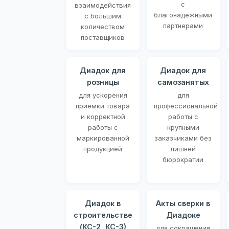
с
взаимодействия
благонадежными
с большим
партнерами
количеством
поставщиков
Диадок для
Диадок для
розницы
самозанятых
для ускорения
для
приемки товара
профессиональной
и корректной
работы с
работы с
крупными
маркированной
заказчиками без
продукцией
лишней
бюрократии
Диадок в
Акты сверки в
строительстве
Диадоке
(КС-2, КС-3)
для сокращения