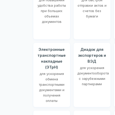
для повышения
для быстрой
удобства работы
отправки актов и
при больших
счетов без
объемах
бумаги
документов
Электронные
Диадок для
транспортные
экспортеров и
накладные
ВЭД
(ЭТрН)
для ускорения
документооборота
для ускорения
с зарубежными
обмена
партнерами
транспортными
документами и
получения
оплаты