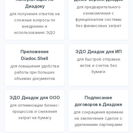
Диадоку
для предварительного
ознакомления с
для получения ответов на
функционалом системы
сложные вопросы по
без финансовых затрат
внедрению и
использованию ЭДО
Приложение
ЭДО Диадок для ИП
Diadoc.Shell
для быстрой отправки
актов и счетов без
для повышения удобства
бумаги
работы при больших
объемах документов
ЭДО Диадок для ООО
Подписание
договоров в Диадоке
для оптимизации бизнес-
процессов и снижения
для сокращения времени
затрат на бумагу
на заключение сделок с
удаленными партнерами