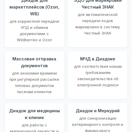
Диадок для
ЭДО для маркировки
маркетплейсов (Ozon,
Честный ЗНАК
WB)
для автоматической
передачи кодов
для корректной передачи
маркировки в систему
УПД и обмена
Честный ЗНАК
документами с
Wildberries и Ozon
Массовая отправка
МЧД в Диадоке
документов
для соответствия новым
требованиям
для экономии времени
законодательства об
при регулярной рассылке
электронной подписи
типовых документов
тысячам клиентов
Диадок для медицины
Диадок и Меркурий
и клиник
для синхронизации
ветеринарного контроля и
для работы с
финансового
маркировкой лекарств и