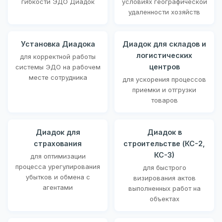
гибкости ЭДО Диадок
условиях географической
удаленности хозяйств
Установка Диадока
Диадок для складов и
логистических
для корректной работы
центров
системы ЭДО на рабочем
месте сотрудника
для ускорения процессов
приемки и отгрузки
товаров
Диадок для
Диадок в
страхования
строительстве (КС-2,
КС-3)
для оптимизации
процесса урегулирования
для быстрого
убытков и обмена с
визирования актов
агентами
выполненных работ на
объектах