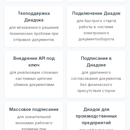
Техподдержка
Подключение Диадок
Диадока
для быстрого старта
работы в системе
для мгновенного решения
электронного
технических проблем при
документооборота
отправке документов
Внедрение API под
Подписание в
ключ
Диадоке
для реализации сложных
для удаленного
кастомных цепочек
согласования документов
обмена документами
без физического
присутствия сторон
Массовое подписание
Диадок для
производственных
для значительной
предприятий
экономии рабочего
времени при
для эффективного