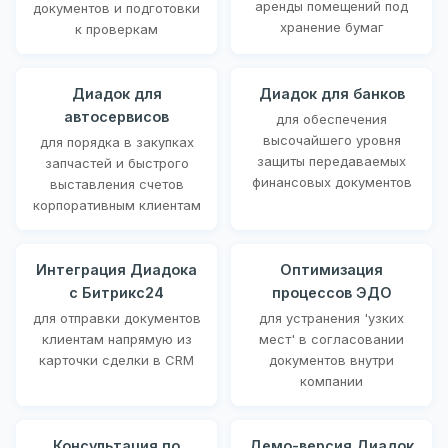
аренды помещений под
документов и подготовки
хранение бумаг
к проверкам
Диадок для
Диадок для банков
автосервисов
для обеспечения
высочайшего уровня
для порядка в закупках
защиты передаваемых
запчастей и быстрого
финансовых документов
выставления счетов
корпоративным клиентам
Интеграция Диадока
Оптимизация
с Битрикс24
процессов ЭДО
для отправки документов
для устранения 'узких
клиентам напрямую из
мест' в согласовании
карточки сделки в CRM
документов внутри
компании
Консультация по
Демо-версия Диадок