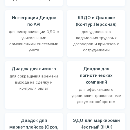
Интеграция Диадок
КЭДО в Диадоке
по API
(Контур.Персонал)
для синхронизации ЭДО с
для удаленного
уникальными
подписания трудовых
самописными системами
договоров и приказов с
учета
сотрудниками
Диадок для лизинга
Диадок для
логистических
для сокращения времени
компаний
выхода на сделку и
контроля оплат
для эффективного
управления транспортным
документооборотом
Диадок для
ЭДО для маркировки
маркетплейсов (Ozon,
Честный ЗНАК