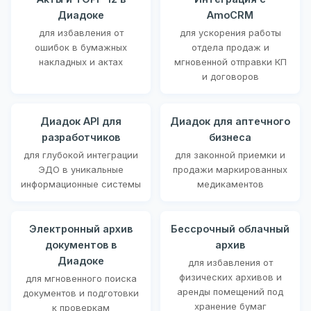
Диадоке
AmoCRM
для избавления от
для ускорения работы
ошибок в бумажных
отдела продаж и
накладных и актах
мгновенной отправки КП
и договоров
Диадок API для
Диадок для аптечного
разработчиков
бизнеса
для глубокой интеграции
для законной приемки и
ЭДО в уникальные
продажи маркированных
информационные системы
медикаментов
Электронный архив
Бессрочный облачный
документов в
архив
Диадоке
для избавления от
физических архивов и
для мгновенного поиска
аренды помещений под
документов и подготовки
хранение бумаг
к проверкам