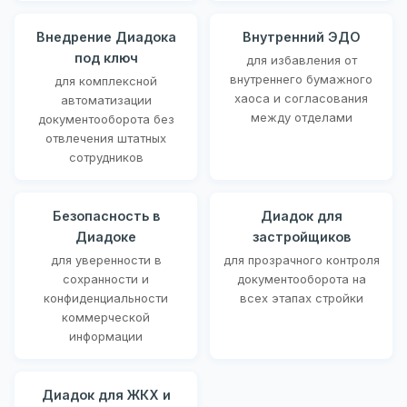
Внедрение Диадока
Внутренний ЭДО
под ключ
для избавления от
внутреннего бумажного
для комплексной
хаоса и согласования
автоматизации
между отделами
документооборота без
отвлечения штатных
сотрудников
Безопасность в
Диадок для
Диадоке
застройщиков
для уверенности в
для прозрачного контроля
сохранности и
документооборота на
конфиденциальности
всех этапах стройки
коммерческой
информации
Диадок для ЖКХ и