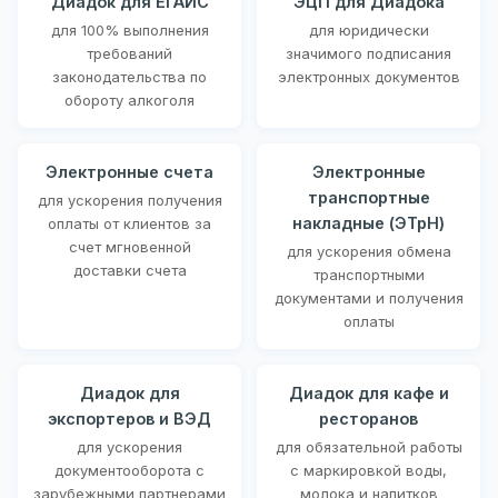
Диадок для ЕГАИС
ЭЦП для Диадока
для 100% выполнения
для юридически
требований
значимого подписания
законодательства по
электронных документов
обороту алкоголя
Электронные счета
Электронные
транспортные
для ускорения получения
накладные (ЭТрН)
оплаты от клиентов за
счет мгновенной
для ускорения обмена
доставки счета
транспортными
документами и получения
оплаты
Диадок для
Диадок для кафе и
экспортеров и ВЭД
ресторанов
для ускорения
для обязательной работы
документооборота с
с маркировкой воды,
зарубежными партнерами
молока и напитков