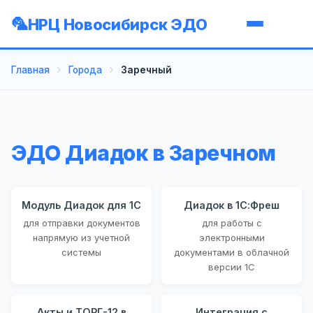
НРЦ Новосибирск ЭДО
Главная
Города
Заречный
ЭДО Диадок в Заречном
Модуль Диадок для 1С
Диадок в 1С:Фреш
для отправки документов
для работы с
напрямую из учетной
электронными
системы
документами в облачной
версии 1С
Акты и ТОРГ-12 в
Интеграция с