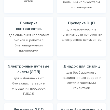
актов
большим количеством
поставщиков
Проверка
Проверка ЭЦП
контрагентов
для уверенности в
легитимности полученных
для снижения налоговых
электронных документов
рисков и работы с
благонадежными
партнерами
Электронные путевые
Диадок для физлиц
листы (ЭПЛ)
для безбумажного
подписания договоров и
для избавления от
актов с частными
бумажных путевок и
клиентами
упрощения проверок
ГИБДД
Регламент ЭДО
Настройка роуминга в