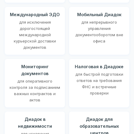
Международный ЭДО
Мобильный Диадок
для исключения
для непрерывного
дорогостоящей
управления
международной
документооборотом вне
курьерской доставки
офиса
документов
Мониторинг
Налоговая в Диадоке
документов
для быстрой подготовки
ответов на требования
для оперативного
ФНС и встречные
контроля за подписанием
проверки
важных контрактов и
актов
Диадок в
Диадок для
недвижимости
образовательных
центров
для ускорения