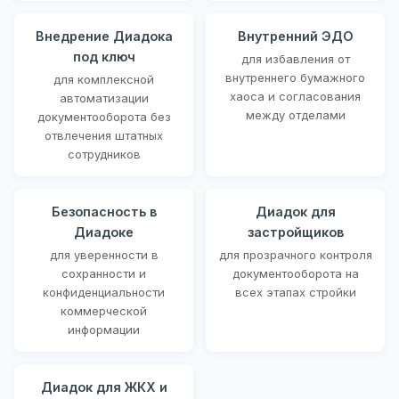
Внедрение Диадока
Внутренний ЭДО
под ключ
для избавления от
внутреннего бумажного
для комплексной
хаоса и согласования
автоматизации
между отделами
документооборота без
отвлечения штатных
сотрудников
Безопасность в
Диадок для
Диадоке
застройщиков
для уверенности в
для прозрачного контроля
сохранности и
документооборота на
конфиденциальности
всех этапах стройки
коммерческой
информации
Диадок для ЖКХ и