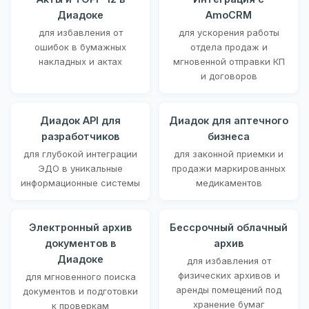
Диадоке
AmoCRM
для избавления от
для ускорения работы
ошибок в бумажных
отдела продаж и
накладных и актах
мгновенной отправки КП
и договоров
Диадок API для
Диадок для аптечного
разработчиков
бизнеса
для глубокой интеграции
для законной приемки и
ЭДО в уникальные
продажи маркированных
информационные системы
медикаментов
Электронный архив
Бессрочный облачный
документов в
архив
Диадоке
для избавления от
физических архивов и
для мгновенного поиска
аренды помещений под
документов и подготовки
хранение бумаг
к проверкам