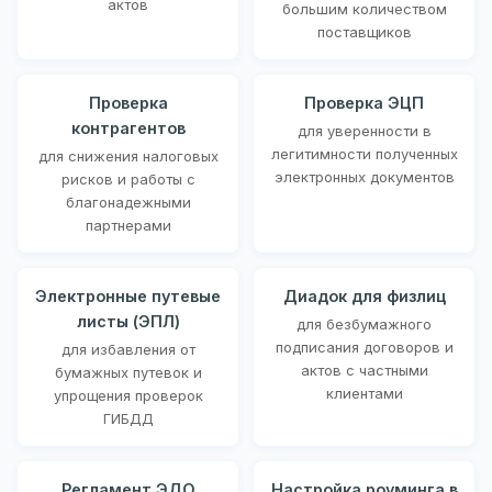
актов
большим количеством
поставщиков
Проверка
Проверка ЭЦП
контрагентов
для уверенности в
легитимности полученных
для снижения налоговых
электронных документов
рисков и работы с
благонадежными
партнерами
Электронные путевые
Диадок для физлиц
листы (ЭПЛ)
для безбумажного
подписания договоров и
для избавления от
актов с частными
бумажных путевок и
клиентами
упрощения проверок
ГИБДД
Регламент ЭДО
Настройка роуминга в