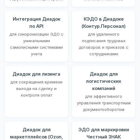
Интеграция Диадок
КЭДО в Диадоке
по API
(Контур.Персонал)
для синхронизации ЭДО с
для удаленного
уникальными
подписания трудовых
самописными системами
договоров и приказов с
учета
сотрудниками
Диадок для лизинга
Диадок для
логистических
для сокращения времени
компаний
выхода на сделку и
контроля оплат
для эффективного
управления транспортным
документооборотом
Диадок для
ЭДО для маркировки
маркетплейсов (Ozon,
Честный ЗНАК