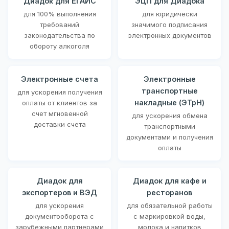
Диадок для ЕГАИС
ЭЦП для Диадока
для 100% выполнения
для юридически
требований
значимого подписания
законодательства по
электронных документов
обороту алкоголя
Электронные счета
Электронные
транспортные
для ускорения получения
накладные (ЭТрН)
оплаты от клиентов за
счет мгновенной
для ускорения обмена
доставки счета
транспортными
документами и получения
оплаты
Диадок для
Диадок для кафе и
экспортеров и ВЭД
ресторанов
для ускорения
для обязательной работы
документооборота с
с маркировкой воды,
зарубежными партнерами
молока и напитков