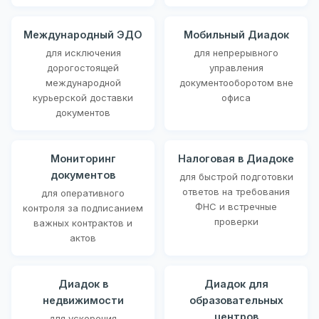
Международный ЭДО
Мобильный Диадок
для исключения
для непрерывного
дорогостоящей
управления
международной
документооборотом вне
курьерской доставки
офиса
документов
Мониторинг
Налоговая в Диадоке
документов
для быстрой подготовки
ответов на требования
для оперативного
ФНС и встречные
контроля за подписанием
проверки
важных контрактов и
актов
Диадок в
Диадок для
недвижимости
образовательных
центров
для ускорения