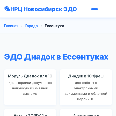
НРЦ Новосибирск ЭДО
Главная
Города
Ессентуки
ЭДО Диадок в Ессентуках
Модуль Диадок для 1С
Диадок в 1С:Фреш
для отправки документов
для работы с
напрямую из учетной
электронными
системы
документами в облачной
версии 1С
Акты и ТОРГ-12 в
Интеграция с