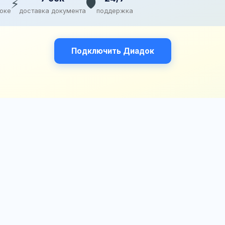
⚡
🛡️
доке
доставка документа
поддержка
Подключить Диадок