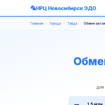
НРЦ Новосибирск ЭДО
Главная
Города
Тавда
Обмен актам
Обмен
для
1,5 млн