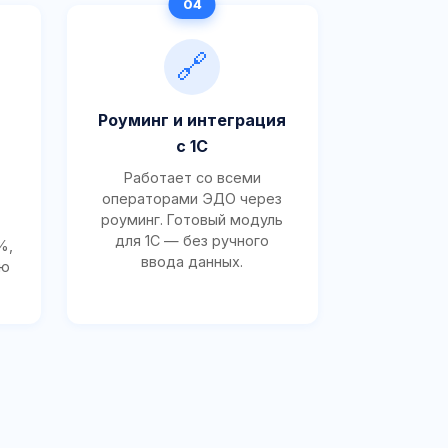
🔗
Роуминг и интеграция
с 1С
Работает со всеми
операторами ЭДО через
роуминг. Готовый модуль
для 1С — без ручного
%,
ввода данных.
ию