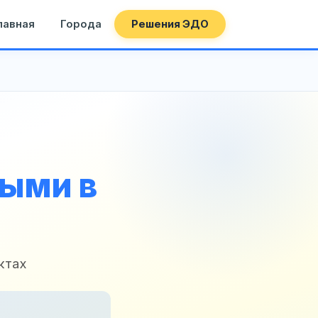
лавная
Города
Решения ЭДО
ными в
ктах