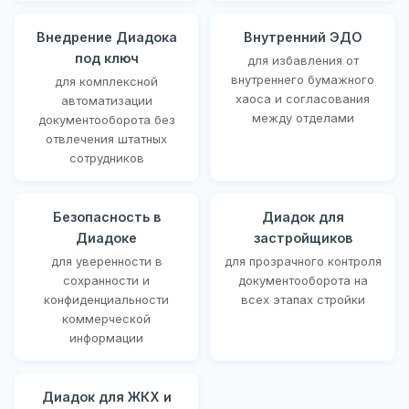
Внедрение Диадока
Внутренний ЭДО
под ключ
для избавления от
внутреннего бумажного
для комплексной
хаоса и согласования
автоматизации
между отделами
документооборота без
отвлечения штатных
сотрудников
Безопасность в
Диадок для
Диадоке
застройщиков
для уверенности в
для прозрачного контроля
сохранности и
документооборота на
конфиденциальности
всех этапах стройки
коммерческой
информации
Диадок для ЖКХ и