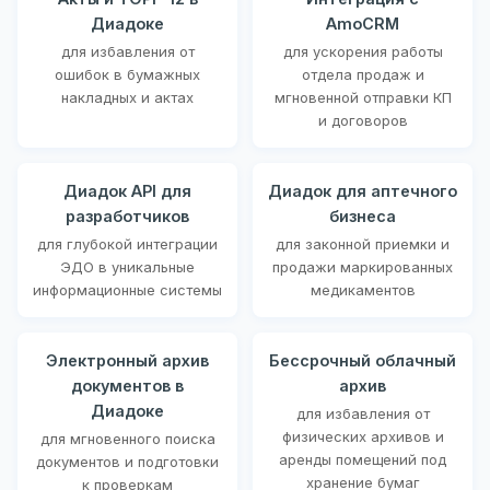
Диадоке
AmoCRM
для избавления от
для ускорения работы
ошибок в бумажных
отдела продаж и
накладных и актах
мгновенной отправки КП
и договоров
Диадок API для
Диадок для аптечного
разработчиков
бизнеса
для глубокой интеграции
для законной приемки и
ЭДО в уникальные
продажи маркированных
информационные системы
медикаментов
Электронный архив
Бессрочный облачный
документов в
архив
Диадоке
для избавления от
физических архивов и
для мгновенного поиска
аренды помещений под
документов и подготовки
хранение бумаг
к проверкам