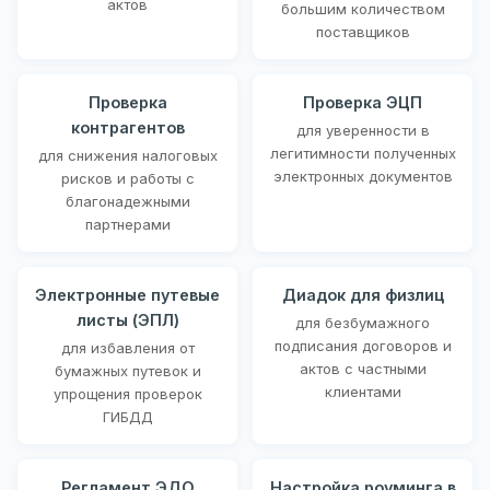
актов
большим количеством
поставщиков
Проверка
Проверка ЭЦП
контрагентов
для уверенности в
легитимности полученных
для снижения налоговых
электронных документов
рисков и работы с
благонадежными
партнерами
Электронные путевые
Диадок для физлиц
листы (ЭПЛ)
для безбумажного
подписания договоров и
для избавления от
актов с частными
бумажных путевок и
клиентами
упрощения проверок
ГИБДД
Регламент ЭДО
Настройка роуминга в