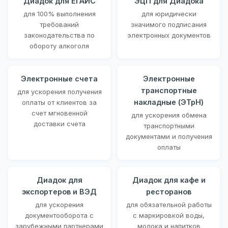
Диадок для ЕГАИС
ЭЦП для Диадока
для 100% выполнения
для юридически
требований
значимого подписания
законодательства по
электронных документов
обороту алкоголя
Электронные счета
Электронные
транспортные
для ускорения получения
накладные (ЭТрН)
оплаты от клиентов за
счет мгновенной
для ускорения обмена
доставки счета
транспортными
документами и получения
оплаты
Диадок для
Диадок для кафе и
экспортеров и ВЭД
ресторанов
для ускорения
для обязательной работы
документооборота с
с маркировкой воды,
зарубежными партнерами
молока и напитков