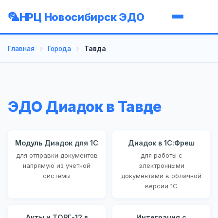
НРЦ Новосибирск ЭДО
Главная
Города
Тавда
ЭДО Диадок в Тавде
Модуль Диадок для 1С
Диадок в 1С:Фреш
для отправки документов
для работы с
напрямую из учетной
электронными
системы
документами в облачной
версии 1С
Акты и ТОРГ-12 в
Интеграция с