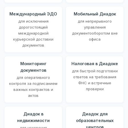
Международный ЭДО
Мобильный Диадок
для исключения
для непрерывного
дорогостоящей
управления
международной
документооборотом вне
курьерской доставки
офиса
документов
Мониторинг
Налоговая в Диадоке
документов
для быстрой подготовки
ответов на требования
для оперативного
ФНС и встречные
контроля за подписанием
проверки
важных контрактов и
актов
Диадок в
Диадок для
недвижимости
образовательных
центров
для ускорения