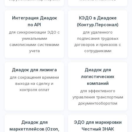
Интеграция Диадок
КЭДО в Диадоке
по API
(Контур.Персонал)
для синхронизации ЭДО с
для удаленного
уникальными
подписания трудовых
самописными системами
договоров и приказов с
учета
сотрудниками
Диадок для лизинга
Диадок для
логистических
для сокращения времени
компаний
выхода на сделку и
контроля оплат
для эффективного
управления транспортным
документооборотом
Диадок для
ЭДО для маркировки
маркетплейсов (Ozon,
Честный ЗНАК