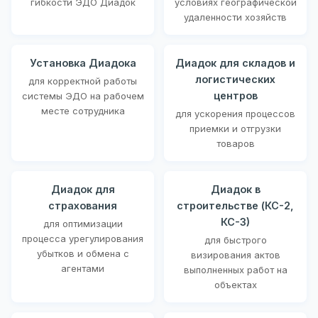
гибкости ЭДО Диадок
условиях географической
удаленности хозяйств
Установка Диадока
Диадок для складов и
логистических
для корректной работы
центров
системы ЭДО на рабочем
месте сотрудника
для ускорения процессов
приемки и отгрузки
товаров
Диадок для
Диадок в
страхования
строительстве (КС-2,
КС-3)
для оптимизации
процесса урегулирования
для быстрого
убытков и обмена с
визирования актов
агентами
выполненных работ на
объектах