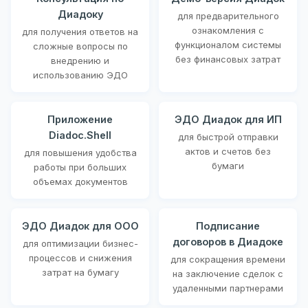
Диадоку
для предварительного
ознакомления с
для получения ответов на
функционалом системы
сложные вопросы по
без финансовых затрат
внедрению и
использованию ЭДО
Приложение
ЭДО Диадок для ИП
Diadoc.Shell
для быстрой отправки
актов и счетов без
для повышения удобства
бумаги
работы при больших
объемах документов
ЭДО Диадок для ООО
Подписание
договоров в Диадоке
для оптимизации бизнес-
процессов и снижения
для сокращения времени
затрат на бумагу
на заключение сделок с
удаленными партнерами