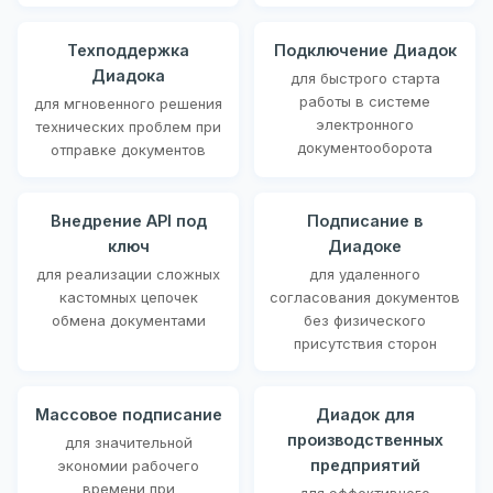
Техподдержка
Подключение Диадок
Диадока
для быстрого старта
работы в системе
для мгновенного решения
электронного
технических проблем при
документооборота
отправке документов
Внедрение API под
Подписание в
ключ
Диадоке
для реализации сложных
для удаленного
кастомных цепочек
согласования документов
обмена документами
без физического
присутствия сторон
Массовое подписание
Диадок для
производственных
для значительной
предприятий
экономии рабочего
времени при
для эффективного