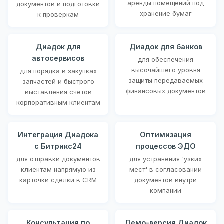
аренды помещений под
документов и подготовки
хранение бумаг
к проверкам
Диадок для
Диадок для банков
автосервисов
для обеспечения
высочайшего уровня
для порядка в закупках
защиты передаваемых
запчастей и быстрого
финансовых документов
выставления счетов
корпоративным клиентам
Интеграция Диадока
Оптимизация
с Битрикс24
процессов ЭДО
для отправки документов
для устранения 'узких
клиентам напрямую из
мест' в согласовании
карточки сделки в CRM
документов внутри
компании
Консультация по
Демо-версия Диадок