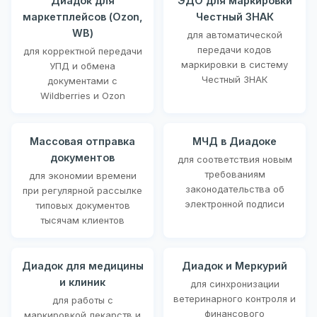
Диадок для
ЭДО для маркировки
маркетплейсов (Ozon,
Честный ЗНАК
WB)
для автоматической
передачи кодов
для корректной передачи
маркировки в систему
УПД и обмена
Честный ЗНАК
документами с
Wildberries и Ozon
Массовая отправка
МЧД в Диадоке
документов
для соответствия новым
требованиям
для экономии времени
законодательства об
при регулярной рассылке
электронной подписи
типовых документов
тысячам клиентов
Диадок для медицины
Диадок и Меркурий
и клиник
для синхронизации
ветеринарного контроля и
для работы с
финансового
маркировкой лекарств и