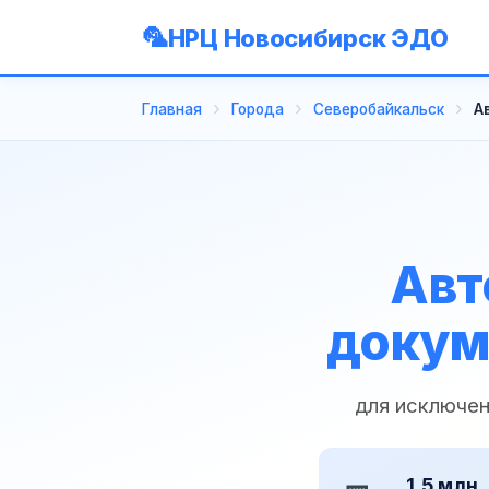
НРЦ Новосибирск ЭДО
Главная
Города
Северобайкальск
А
Авт
докум
для исключен
1,5 млн