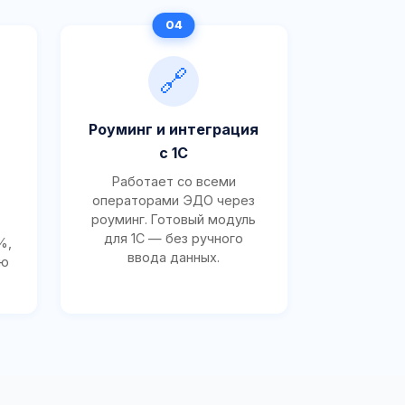
🔗
Роуминг и интеграция
с 1С
Работает со всеми
операторами ЭДО через
роуминг. Готовый модуль
для 1С — без ручного
%,
ввода данных.
ию