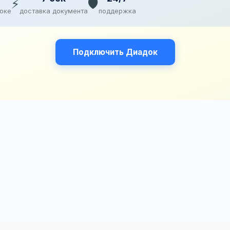
⚡
🛡️
доке
доставка документа
поддержка
Подключить Диадок