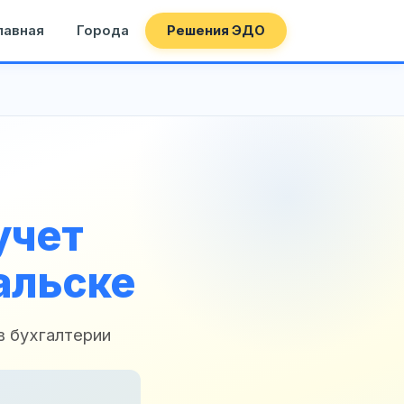
лавная
Города
Решения ЭДО
учет
альске
в бухгалтерии