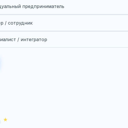
уальный предприниматель
ер / сотрудник
иалист / интегратор
с