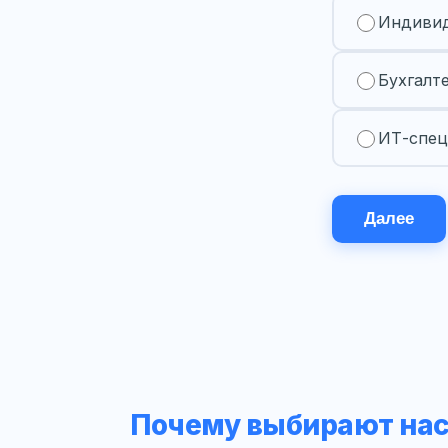
Индивид
Бухгалт
ИТ-спец
Далее
Почему выбирают на