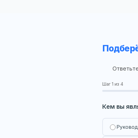
Подберё
Ответьте
Шаг
1
из 4
Кем вы явл
Руковод