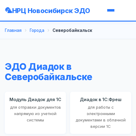
НРЦ Новосибирск ЭДО
Главная
Города
Северобайкальск
ЭДО Диадок в
Северобайкальске
Модуль Диадок для 1С
Диадок в 1С:Фреш
для отправки документов
для работы с
напрямую из учетной
электронными
системы
документами в облачной
версии 1С