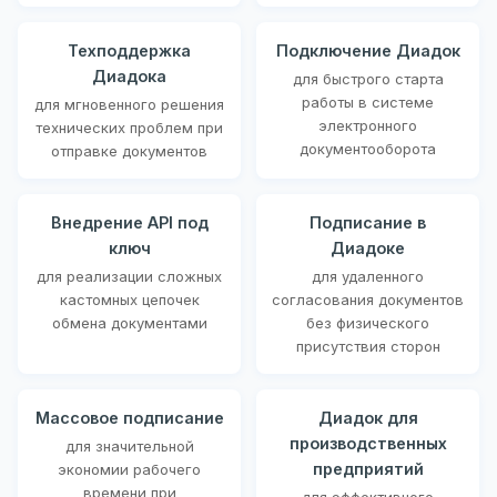
Техподдержка
Подключение Диадок
Диадока
для быстрого старта
работы в системе
для мгновенного решения
электронного
технических проблем при
документооборота
отправке документов
Внедрение API под
Подписание в
ключ
Диадоке
для реализации сложных
для удаленного
кастомных цепочек
согласования документов
обмена документами
без физического
присутствия сторон
Массовое подписание
Диадок для
производственных
для значительной
предприятий
экономии рабочего
времени при
для эффективного