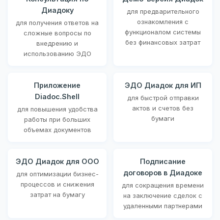
Диадоку
для предварительного
ознакомления с
для получения ответов на
функционалом системы
сложные вопросы по
без финансовых затрат
внедрению и
использованию ЭДО
Приложение
ЭДО Диадок для ИП
Diadoc.Shell
для быстрой отправки
актов и счетов без
для повышения удобства
бумаги
работы при больших
объемах документов
ЭДО Диадок для ООО
Подписание
договоров в Диадоке
для оптимизации бизнес-
процессов и снижения
для сокращения времени
затрат на бумагу
на заключение сделок с
удаленными партнерами