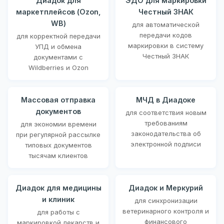
Диадок для
ЭДО для маркировки
маркетплейсов (Ozon,
Честный ЗНАК
WB)
для автоматической
передачи кодов
для корректной передачи
маркировки в систему
УПД и обмена
Честный ЗНАК
документами с
Wildberries и Ozon
Массовая отправка
МЧД в Диадоке
документов
для соответствия новым
требованиям
для экономии времени
законодательства об
при регулярной рассылке
электронной подписи
типовых документов
тысячам клиентов
Диадок для медицины
Диадок и Меркурий
и клиник
для синхронизации
ветеринарного контроля и
для работы с
финансового
маркировкой лекарств и