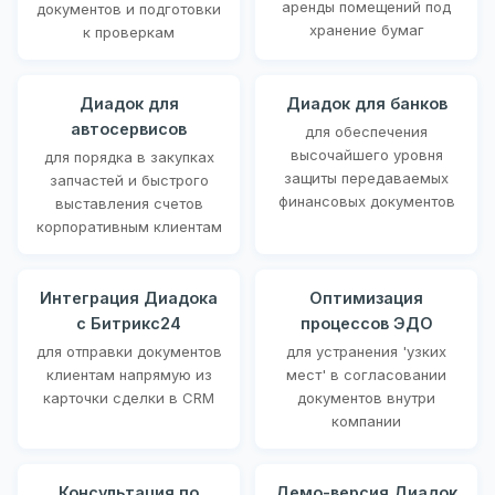
аренды помещений под
документов и подготовки
хранение бумаг
к проверкам
Диадок для
Диадок для банков
автосервисов
для обеспечения
высочайшего уровня
для порядка в закупках
защиты передаваемых
запчастей и быстрого
финансовых документов
выставления счетов
корпоративным клиентам
Интеграция Диадока
Оптимизация
с Битрикс24
процессов ЭДО
для отправки документов
для устранения 'узких
клиентам напрямую из
мест' в согласовании
карточки сделки в CRM
документов внутри
компании
Консультация по
Демо-версия Диадок