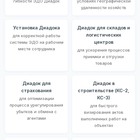
гибкости ЭДО Диадок
условиях географической
удаленности хозяйств
Установка Диадока
Диадок для складов и
логистических
для корректной работы
центров
системы ЭДО на рабочем
месте сотрудника
для ускорения процессов
приемки и отгрузки
товаров
Диадок для
Диадок в
страхования
строительстве (КС-2,
КС-3)
для оптимизации
процесса урегулирования
для быстрого
убытков и обмена с
визирования актов
агентами
выполненных работ на
объектах