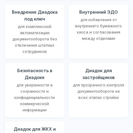
Внедрение Диадока
Внутренний ЭДО
под ключ
для избавления от
внутреннего бумажного
для комплексной
хаоса и согласования
автоматизации
между отделами
документооборота без
отвлечения штатных
сотрудников
Безопасность в
Диадок для
Диадоке
застройщиков
для уверенности в
для прозрачного контроля
сохранности и
документооборота на
конфиденциальности
всех этапах стройки
коммерческой
информации
Диадок для ЖКХ и