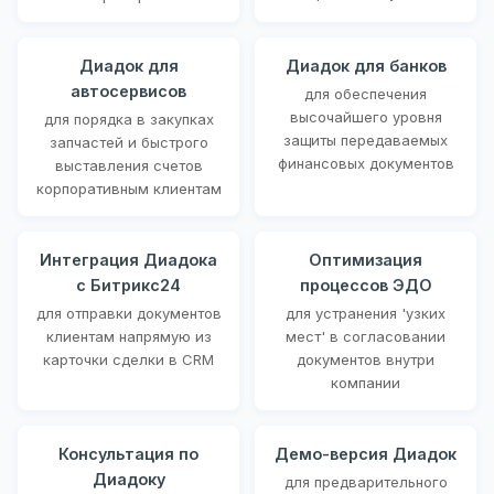
Диадок для
Диадок для банков
автосервисов
для обеспечения
высочайшего уровня
для порядка в закупках
защиты передаваемых
запчастей и быстрого
финансовых документов
выставления счетов
корпоративным клиентам
Интеграция Диадока
Оптимизация
с Битрикс24
процессов ЭДО
для отправки документов
для устранения 'узких
клиентам напрямую из
мест' в согласовании
карточки сделки в CRM
документов внутри
компании
Консультация по
Демо-версия Диадок
Диадоку
для предварительного