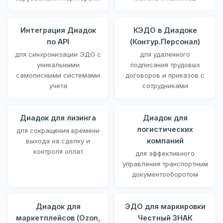
Интеграция Диадок
КЭДО в Диадоке
по API
(Контур.Персонал)
для синхронизации ЭДО с
для удаленного
уникальными
подписания трудовых
самописными системами
договоров и приказов с
учета
сотрудниками
Диадок для лизинга
Диадок для
логистических
для сокращения времени
компаний
выхода на сделку и
контроля оплат
для эффективного
управления транспортным
документооборотом
Диадок для
ЭДО для маркировки
маркетплейсов (Ozon,
Честный ЗНАК