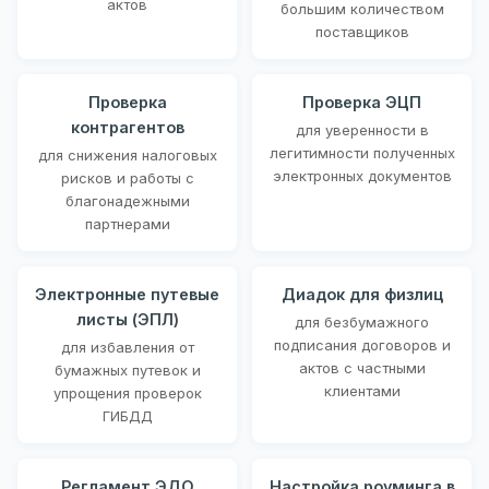
актов
большим количеством
поставщиков
Проверка
Проверка ЭЦП
контрагентов
для уверенности в
легитимности полученных
для снижения налоговых
электронных документов
рисков и работы с
благонадежными
партнерами
Электронные путевые
Диадок для физлиц
листы (ЭПЛ)
для безбумажного
подписания договоров и
для избавления от
актов с частными
бумажных путевок и
клиентами
упрощения проверок
ГИБДД
Регламент ЭДО
Настройка роуминга в