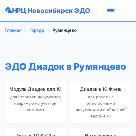
НРЦ Новосибирск ЭДО
Главная
Города
Румянцево
ЭДО Диадок в Румянцево
Модуль Диадок для 1С
Диадок в 1С:Фреш
для отправки документов
для работы с
напрямую из учетной
электронными
системы
документами в облачной
версии 1С
Акты и ТОРГ-12 в
Интеграция с