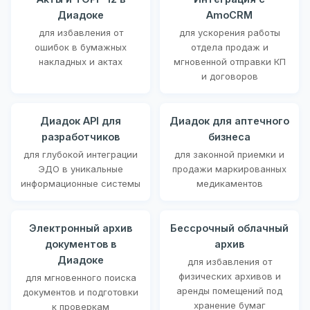
Диадоке
AmoCRM
для избавления от
для ускорения работы
ошибок в бумажных
отдела продаж и
накладных и актах
мгновенной отправки КП
и договоров
Диадок API для
Диадок для аптечного
разработчиков
бизнеса
для глубокой интеграции
для законной приемки и
ЭДО в уникальные
продажи маркированных
информационные системы
медикаментов
Электронный архив
Бессрочный облачный
документов в
архив
Диадоке
для избавления от
физических архивов и
для мгновенного поиска
аренды помещений под
документов и подготовки
хранение бумаг
к проверкам