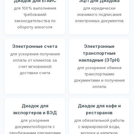
Диадок для ЕГАИС
ЭЦП для Диадока
для 100% выполнения
для юридически
требований
значимого подписания
законодательства по
электронных документов
обороту алкоголя
Электронные счета
Электронные
транспортные
для ускорения получения
накладные (ЭТрН)
оплаты от клиентов за
счет мгновенной
для ускорения обмена
доставки счета
транспортными
документами и получения
оплаты
Диадок для
Диадок для кафе и
экспортеров и ВЭД
ресторанов
для ускорения
для обязательной работы
документооборота с
с маркировкой воды,
зарубежными партнерами
молока и напитков