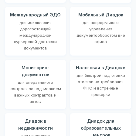
Международный ЭДО
Мобильный Диадок
для исключения
для непрерывного
дорогостоящей
управления
международной
документооборотом вне
курьерской доставки
офиса
документов
Мониторинг
Налоговая в Диадоке
документов
для быстрой подготовки
ответов на требования
для оперативного
ФНС и встречные
контроля за подписанием
проверки
важных контрактов и
актов
Диадок в
Диадок для
недвижимости
образовательных
центров
для ускорения