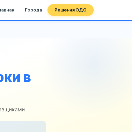
лавная
Города
Решения ЭДО
ки в
тавщиками