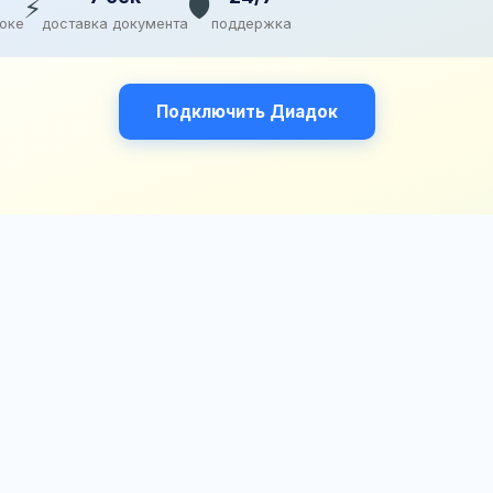
⚡
🛡️
доке
доставка документа
поддержка
Подключить Диадок