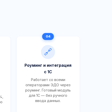
🔗
Роуминг и интеграция
с 1С
Работает со всеми
операторами ЭДО через
роуминг. Готовый модуль
для 1С — без ручного
%,
ввода данных.
ию