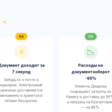
с
⚡
📉
Документ доходит за
Расходы на
7 секунд
документооборот
-95%
Забудьте о почте и
курьерах. Электронный
Клиенты Диадока
оригинал доставляется
сокращают затраты на
мгновенно и хранится в
бумагу и доставку до 95
облаке бессрочно.
а нагрузку на бухгалтер
— на 80%.