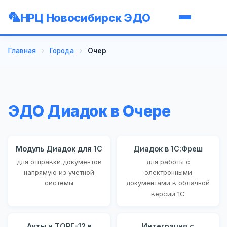
НРЦ Новосибирск ЭДО
Главная
Города
Очер
ЭДО Диадок в Очере
Модуль Диадок для 1С
Диадок в 1С:Фреш
для отправки документов
для работы с
напрямую из учетной
электронными
системы
документами в облачной
версии 1С
Акты и ТОРГ-12 в
Интеграция с