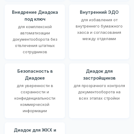
Внедрение Диадока
Внутренний ЭДО
под ключ
для избавления от
внутреннего бумажного
для комплексной
хаоса и согласования
автоматизации
между отделами
документооборота без
отвлечения штатных
сотрудников
Безопасность в
Диадок для
Диадоке
застройщиков
для уверенности в
для прозрачного контроля
сохранности и
документооборота на
конфиденциальности
всех этапах стройки
коммерческой
информации
Диадок для ЖКХ и