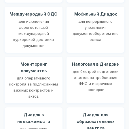
Международный ЭДО
Мобильный Диадок
для исключения
для непрерывного
дорогостоящей
управления
международной
документооборотом вне
курьерской доставки
офиса
документов
Мониторинг
Налоговая в Диадоке
документов
для быстрой подготовки
ответов на требования
для оперативного
ФНС и встречные
контроля за подписанием
проверки
важных контрактов и
актов
Диадок в
Диадок для
недвижимости
образовательных
центров
для ускорения