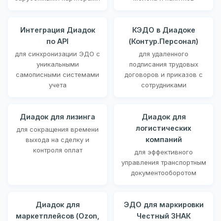
Интеграция Диадок
КЭДО в Диадоке
по API
(Контур.Персонал)
для синхронизации ЭДО с
для удаленного
уникальными
подписания трудовых
самописными системами
договоров и приказов с
учета
сотрудниками
Диадок для лизинга
Диадок для
логистических
для сокращения времени
компаний
выхода на сделку и
контроля оплат
для эффективного
управления транспортным
документооборотом
Диадок для
ЭДО для маркировки
маркетплейсов (Ozon,
Честный ЗНАК