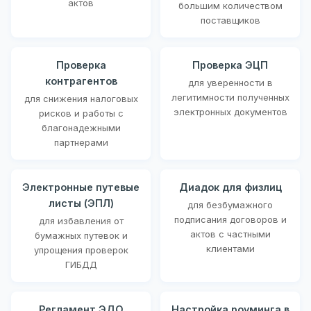
актов
большим количеством
поставщиков
Проверка
Проверка ЭЦП
контрагентов
для уверенности в
легитимности полученных
для снижения налоговых
электронных документов
рисков и работы с
благонадежными
партнерами
Электронные путевые
Диадок для физлиц
листы (ЭПЛ)
для безбумажного
подписания договоров и
для избавления от
актов с частными
бумажных путевок и
клиентами
упрощения проверок
ГИБДД
Регламент ЭДО
Настройка роуминга в