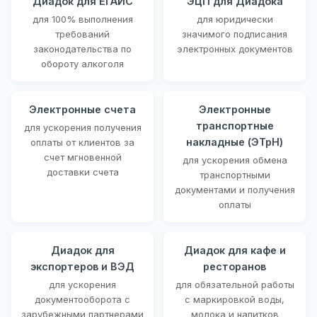
Диадок для ЕГАИС
ЭЦП для Диадока
для 100% выполнения
для юридически
требований
значимого подписания
законодательства по
электронных документов
обороту алкоголя
Электронные счета
Электронные
транспортные
для ускорения получения
накладные (ЭТрН)
оплаты от клиентов за
счет мгновенной
для ускорения обмена
доставки счета
транспортными
документами и получения
оплаты
Диадок для
Диадок для кафе и
экспортеров и ВЭД
ресторанов
для ускорения
для обязательной работы
документооборота с
с маркировкой воды,
зарубежными партнерами
молока и напитков