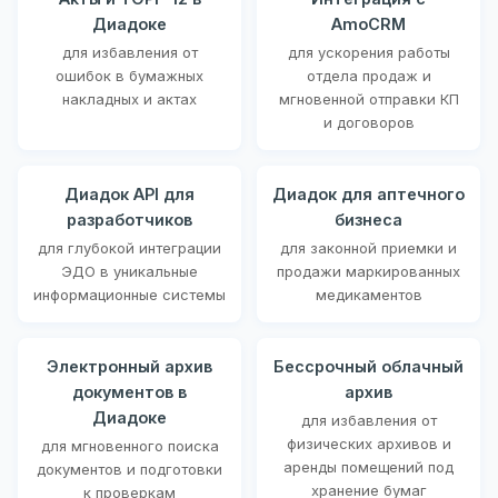
Диадоке
AmoCRM
для избавления от
для ускорения работы
ошибок в бумажных
отдела продаж и
накладных и актах
мгновенной отправки КП
и договоров
Диадок API для
Диадок для аптечного
разработчиков
бизнеса
для глубокой интеграции
для законной приемки и
ЭДО в уникальные
продажи маркированных
информационные системы
медикаментов
Электронный архив
Бессрочный облачный
документов в
архив
Диадоке
для избавления от
физических архивов и
для мгновенного поиска
аренды помещений под
документов и подготовки
хранение бумаг
к проверкам