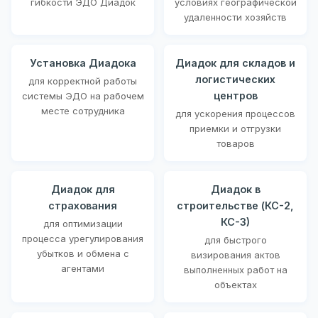
гибкости ЭДО Диадок
условиях географической
удаленности хозяйств
Установка Диадока
Диадок для складов и
логистических
для корректной работы
центров
системы ЭДО на рабочем
месте сотрудника
для ускорения процессов
приемки и отгрузки
товаров
Диадок для
Диадок в
страхования
строительстве (КС-2,
КС-3)
для оптимизации
процесса урегулирования
для быстрого
убытков и обмена с
визирования актов
агентами
выполненных работ на
объектах