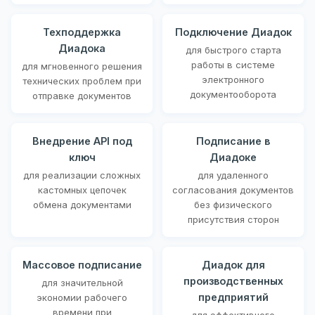
Техподдержка
Подключение Диадок
Диадока
для быстрого старта
работы в системе
для мгновенного решения
электронного
технических проблем при
документооборота
отправке документов
Внедрение API под
Подписание в
ключ
Диадоке
для реализации сложных
для удаленного
кастомных цепочек
согласования документов
обмена документами
без физического
присутствия сторон
Массовое подписание
Диадок для
производственных
для значительной
предприятий
экономии рабочего
времени при
для эффективного