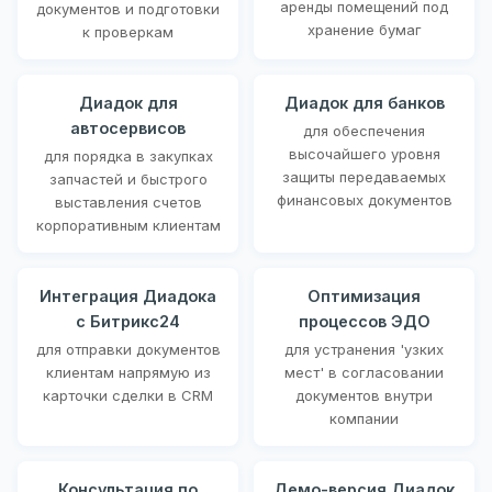
аренды помещений под
документов и подготовки
хранение бумаг
к проверкам
Диадок для
Диадок для банков
автосервисов
для обеспечения
высочайшего уровня
для порядка в закупках
защиты передаваемых
запчастей и быстрого
финансовых документов
выставления счетов
корпоративным клиентам
Интеграция Диадока
Оптимизация
с Битрикс24
процессов ЭДО
для отправки документов
для устранения 'узких
клиентам напрямую из
мест' в согласовании
карточки сделки в CRM
документов внутри
компании
Консультация по
Демо-версия Диадок