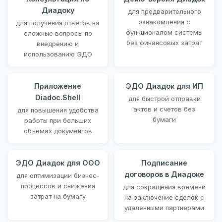
Диадоку
для предварительного
ознакомления с
для получения ответов на
функционалом системы
сложные вопросы по
без финансовых затрат
внедрению и
использованию ЭДО
Приложение
ЭДО Диадок для ИП
Diadoc.Shell
для быстрой отправки
актов и счетов без
для повышения удобства
бумаги
работы при больших
объемах документов
ЭДО Диадок для ООО
Подписание
договоров в Диадоке
для оптимизации бизнес-
процессов и снижения
для сокращения времени
затрат на бумагу
на заключение сделок с
удаленными партнерами