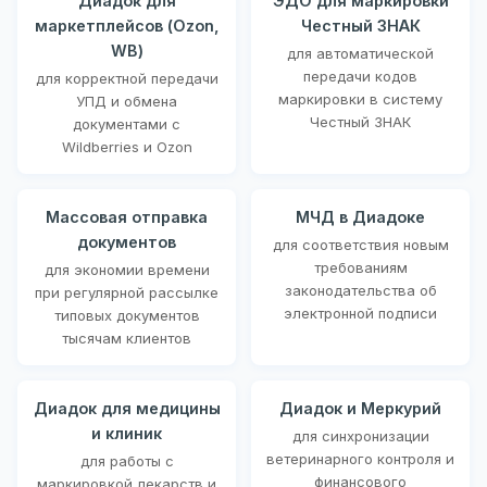
Диадок для
ЭДО для маркировки
маркетплейсов (Ozon,
Честный ЗНАК
WB)
для автоматической
передачи кодов
для корректной передачи
маркировки в систему
УПД и обмена
Честный ЗНАК
документами с
Wildberries и Ozon
Массовая отправка
МЧД в Диадоке
документов
для соответствия новым
требованиям
для экономии времени
законодательства об
при регулярной рассылке
электронной подписи
типовых документов
тысячам клиентов
Диадок для медицины
Диадок и Меркурий
и клиник
для синхронизации
ветеринарного контроля и
для работы с
финансового
маркировкой лекарств и