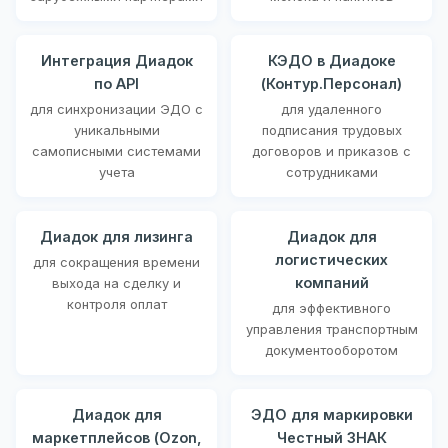
Интеграция Диадок
КЭДО в Диадоке
по API
(Контур.Персонал)
для синхронизации ЭДО с
для удаленного
уникальными
подписания трудовых
самописными системами
договоров и приказов с
учета
сотрудниками
Диадок для лизинга
Диадок для
логистических
для сокращения времени
компаний
выхода на сделку и
контроля оплат
для эффективного
управления транспортным
документооборотом
Диадок для
ЭДО для маркировки
маркетплейсов (Ozon,
Честный ЗНАК