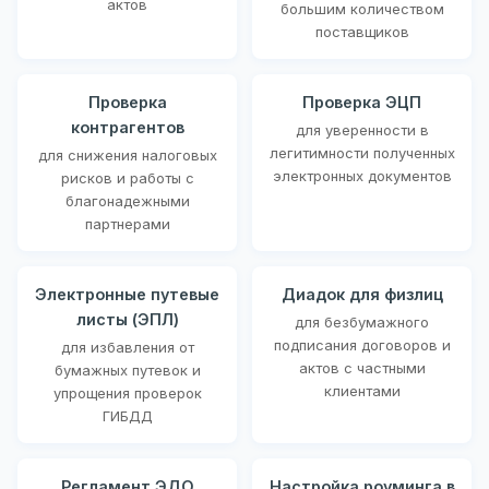
актов
большим количеством
поставщиков
Проверка
Проверка ЭЦП
контрагентов
для уверенности в
легитимности полученных
для снижения налоговых
электронных документов
рисков и работы с
благонадежными
партнерами
Электронные путевые
Диадок для физлиц
листы (ЭПЛ)
для безбумажного
подписания договоров и
для избавления от
актов с частными
бумажных путевок и
клиентами
упрощения проверок
ГИБДД
Регламент ЭДО
Настройка роуминга в