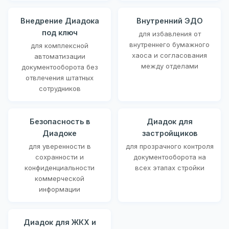
Внедрение Диадока
Внутренний ЭДО
под ключ
для избавления от
внутреннего бумажного
для комплексной
хаоса и согласования
автоматизации
между отделами
документооборота без
отвлечения штатных
сотрудников
Безопасность в
Диадок для
Диадоке
застройщиков
для уверенности в
для прозрачного контроля
сохранности и
документооборота на
конфиденциальности
всех этапах стройки
коммерческой
информации
Диадок для ЖКХ и