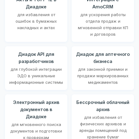
Диадоке
AmoCRM
для избавления от
для ускорения работы
ошибок в бумажных
отдела продаж и
накладных и актах
мгновенной отправки КП
и договоров
Диадок API для
Диадок для аптечного
разработчиков
бизнеса
для глубокой интеграции
для законной приемки и
ЭДО в уникальные
продажи маркированных
информационные системы
медикаментов
Электронный архив
Бессрочный облачный
документов в
архив
Диадоке
для избавления от
физических архивов и
для мгновенного поиска
аренды помещений под
документов и подготовки
хранение бумаг
к проверкам