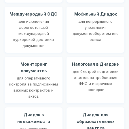
Международный ЭДО
Мобильный Диадок
для исключения
для непрерывного
дорогостоящей
управления
международной
документооборотом вне
курьерской доставки
офиса
документов
Мониторинг
Налоговая в Диадоке
документов
для быстрой подготовки
ответов на требования
для оперативного
ФНС и встречные
контроля за подписанием
проверки
важных контрактов и
актов
Диадок в
Диадок для
недвижимости
образовательных
центров
для ускорения