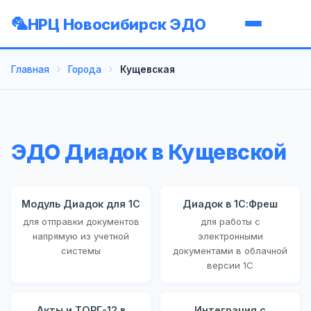
НРЦ Новосибирск ЭДО
Главная
Города
Кущевская
ЭДО Диадок в Кущевской
Модуль Диадок для 1С
Диадок в 1С:Фреш
для отправки документов
для работы с
напрямую из учетной
электронными
системы
документами в облачной
версии 1С
Акты и ТОРГ-12 в
Интеграция с