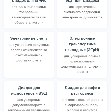
Диадок для ЕГАИС
ЭЦП для Диадока
для 100% выполнения
для юридически
требований
значимого подписания
законодательства по
электронных документов
обороту алкоголя
Электронные счета
Электронные
транспортные
для ускорения получения
накладные (ЭТрН)
оплаты от клиентов за
счет мгновенной
для ускорения обмена
доставки счета
транспортными
документами и получения
оплаты
Диадок для
Диадок для кафе и
экспортеров и ВЭД
ресторанов
для ускорения
для обязательной работы
документооборота с
с маркировкой воды,
зарубежными партнерами
молока и напитков