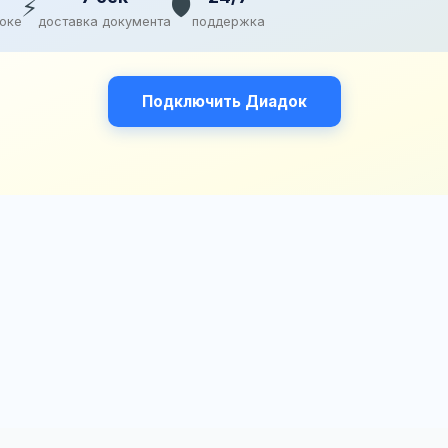
⚡
🛡️
доке
доставка документа
поддержка
Подключить Диадок