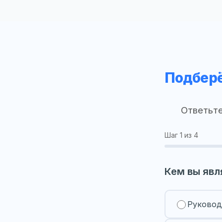
Подберё
Ответьте
Шаг
1
из 4
Кем вы явл
Руковод