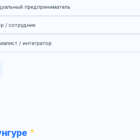
уальный предприниматель
ер / сотрудник
иалист / интегратор
унгуре