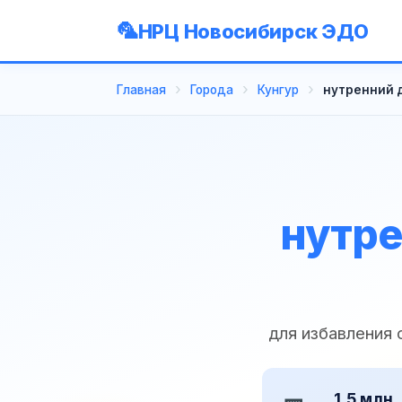
НРЦ Новосибирск ЭДО
Главная
Города
Кунгур
нутренний 
нутре
для избавления
1,5 млн