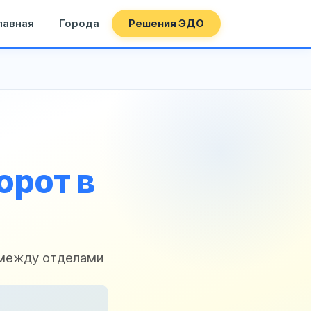
лавная
Города
Решения ЭДО
орот в
 между отделами