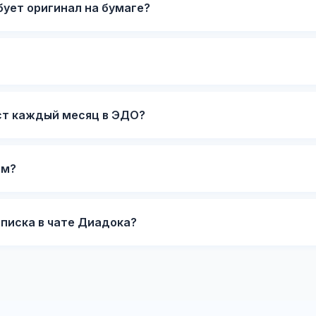
бует оригинал на бумаге?
ст каждый месяц в ЭДО?
ом?
писка в чате Диадока?