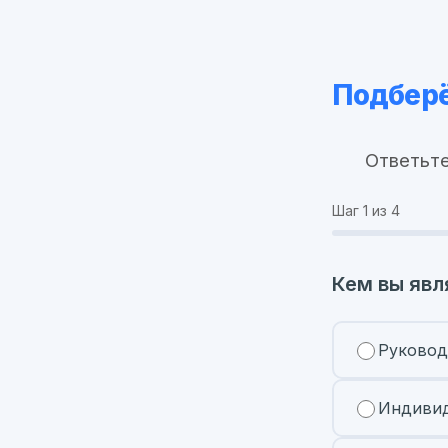
Подберё
Ответьте
Шаг
1
из 4
Кем вы явл
Руковод
Индивид