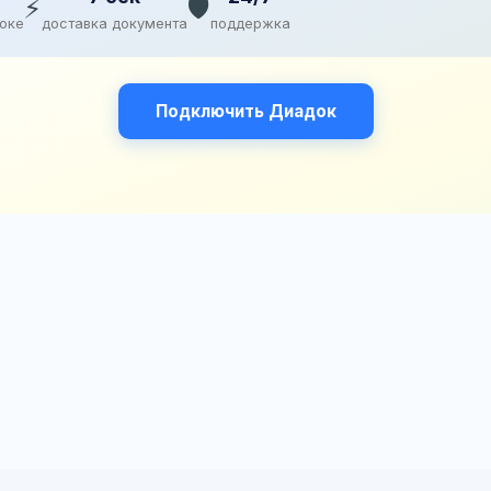
⚡
🛡️
доке
доставка документа
поддержка
Подключить Диадок