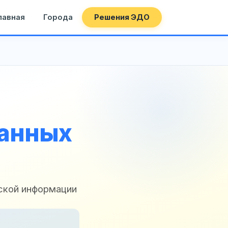
лавная
Города
Решения ЭДО
данных
ской информации