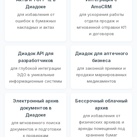
Диадоке
AmoCRM
для избавления от
для ускорения работы
ошибок в бумажных
отдела продаж и
накладных и актах
мгновенной отправки КП
и договоров
Диадок API для
Диадок для аптечного
разработчиков
бизнеса
для глубокой интеграции
для законной приемки и
ЭДО в уникальные
продажи маркированных
информационные системы
медикаментов
Электронный архив
Бессрочный облачный
документов в
архив
Диадоке
для избавления от
физических архивов и
для мгновенного поиска
аренды помещений под
документов и подготовки
хранение бумаг
к проверкам