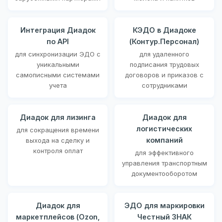
Интеграция Диадок
КЭДО в Диадоке
по API
(Контур.Персонал)
для синхронизации ЭДО с
для удаленного
уникальными
подписания трудовых
самописными системами
договоров и приказов с
учета
сотрудниками
Диадок для лизинга
Диадок для
логистических
для сокращения времени
компаний
выхода на сделку и
контроля оплат
для эффективного
управления транспортным
документооборотом
Диадок для
ЭДО для маркировки
маркетплейсов (Ozon,
Честный ЗНАК