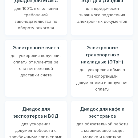
Диадок для ЕГАИС
ЭЦП для Диадока
для 100% выполнения
для юридически
требований
значимого подписания
законодательства по
электронных документов
обороту алкоголя
Электронные счета
Электронные
транспортные
для ускорения получения
накладные (ЭТрН)
оплаты от клиентов за
счет мгновенной
для ускорения обмена
доставки счета
транспортными
документами и получения
оплаты
Диадок для
Диадок для кафе и
экспортеров и ВЭД
ресторанов
для ускорения
для обязательной работы
документооборота с
с маркировкой воды,
зарубежными партнерами
молока и напитков