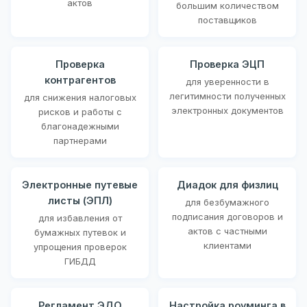
актов
большим количеством
поставщиков
Проверка
Проверка ЭЦП
контрагентов
для уверенности в
легитимности полученных
для снижения налоговых
электронных документов
рисков и работы с
благонадежными
партнерами
Электронные путевые
Диадок для физлиц
листы (ЭПЛ)
для безбумажного
подписания договоров и
для избавления от
актов с частными
бумажных путевок и
клиентами
упрощения проверок
ГИБДД
Регламент ЭДО
Настройка роуминга в