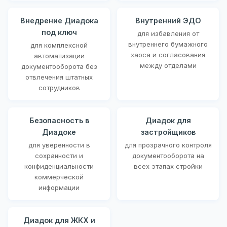
Внедрение Диадока
Внутренний ЭДО
под ключ
для избавления от
внутреннего бумажного
для комплексной
хаоса и согласования
автоматизации
между отделами
документооборота без
отвлечения штатных
сотрудников
Безопасность в
Диадок для
Диадоке
застройщиков
для уверенности в
для прозрачного контроля
сохранности и
документооборота на
конфиденциальности
всех этапах стройки
коммерческой
информации
Диадок для ЖКХ и