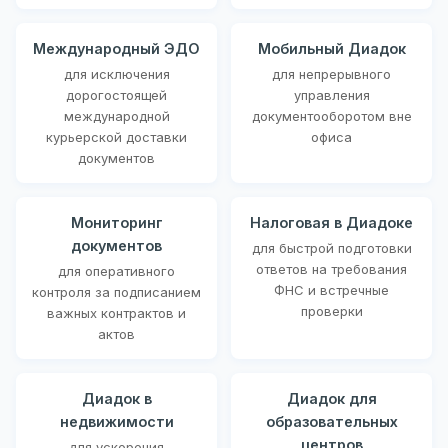
Международный ЭДО
Мобильный Диадок
для исключения
для непрерывного
дорогостоящей
управления
международной
документооборотом вне
курьерской доставки
офиса
документов
Мониторинг
Налоговая в Диадоке
документов
для быстрой подготовки
ответов на требования
для оперативного
ФНС и встречные
контроля за подписанием
проверки
важных контрактов и
актов
Диадок в
Диадок для
недвижимости
образовательных
центров
для ускорения