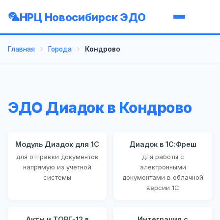
НРЦ Новосибирск ЭДО
Главная
Города
Кондрово
ЭДО Диадок в Кондрово
Модуль Диадок для 1С
Диадок в 1С:Фреш
для отправки документов
для работы с
напрямую из учетной
электронными
системы
документами в облачной
версии 1С
Акты и ТОРГ-12 в
Интеграция с