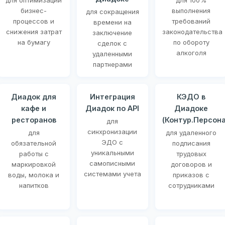
для оптимизации
для 100%
бизнес-
выполнения
для сокращения
процессов и
требований
времени на
снижения затрат
законодательства
заключение
на бумагу
по обороту
сделок с
алкоголя
удаленными
партнерами
Диадок для
Интеграция
КЭДО в
кафе и
Диадок по API
Диадоке
ресторанов
(Контур.Персона
для
синхронизации
для
для удаленного
ЭДО с
обязательной
подписания
уникальными
работы с
трудовых
самописными
маркировкой
договоров и
системами учета
воды, молока и
приказов с
напитков
сотрудниками