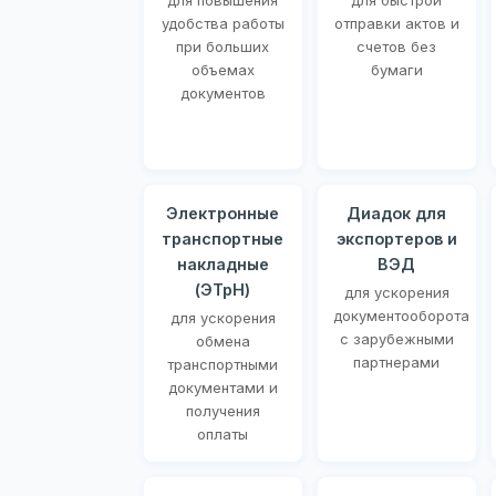
для повышения
для быстрой
удобства работы
отправки актов и
при больших
счетов без
объемах
бумаги
документов
Электронные
Диадок для
транспортные
экспортеров и
накладные
ВЭД
(ЭТрН)
для ускорения
документооборота
для ускорения
с зарубежными
обмена
партнерами
транспортными
документами и
получения
оплаты