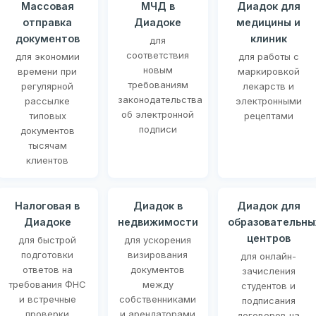
Массовая
МЧД в
Диадок для
отправка
Диадоке
медицины и
документов
клиник
для
соответствия
для экономии
для работы с
новым
времени при
маркировкой
требованиям
регулярной
лекарств и
законодательства
рассылке
электронными
об электронной
типовых
рецептами
подписи
документов
тысячам
клиентов
Налоговая в
Диадок в
Диадок для
Диадоке
недвижимости
образовательны
центров
для быстрой
для ускорения
подготовки
визирования
для онлайн-
ответов на
документов
зачисления
требования ФНС
между
студентов и
и встречные
собственниками
подписания
проверки
и арендаторами
договоров на