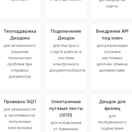
курсы
Техподдержка
Подключение
Внедрение API
Диадока
Диадок
под ключ
для мгновенного
для быстрого
для реализации
решения
старта работы в
сложных
технических
системе
кастомных
проблем при
электронного
цепочек обмена
отправке
документооборота
документами
документов
Проверка ЭЦП
Электронные
Диадок для
путевые листы
физлиц
для уверенности
(ЭПЛ)
в легитимности
для
полученных
безбумажного
для избавления
электронных
подписания
от бумажных