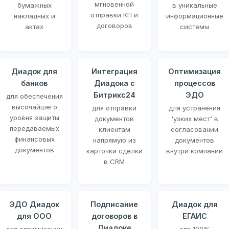
мгновенной
бумажных
в уникальные
отправки КП и
накладных и
информационные
договоров
актах
системы
Диадок для
Интеграция
Оптимизация
банков
Диадока с
процессов
Битрикс24
ЭДО
для обеспечения
высочайшего
для отправки
для устранения
уровня защиты
документов
'узких мест' в
передаваемых
клиентам
согласовании
финансовых
напрямую из
документов
документов
карточки сделки
внутри компании
в CRM
ЭДО Диадок
Подписание
Диадок для
для ООО
договоров в
ЕГАИС
Диадоке