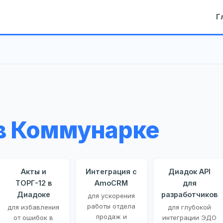
Г
в Коммунарке
Акты и
Интеграция с
Диадок API
ТОРГ-12 в
AmoCRM
для
Диадоке
разработчиков
для ускорения
работы отдела
для избавления
для глубокой
продаж и
от ошибок в
интеграции ЭДО