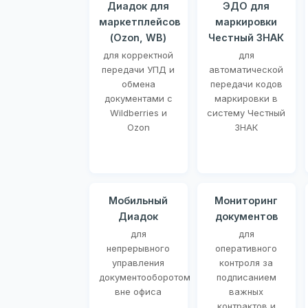
Диадок для
ЭДО для
маркетплейсов
маркировки
(Ozon, WB)
Честный ЗНАК
для корректной
для
передачи УПД и
автоматической
обмена
передачи кодов
документами с
маркировки в
Wildberries и
систему Честный
Ozon
ЗНАК
Мобильный
Мониторинг
Диадок
документов
для
для
непрерывного
оперативного
управления
контроля за
документооборотом
подписанием
вне офиса
важных
контрактов и