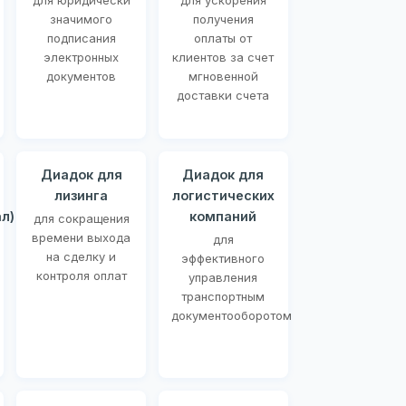
для юридически
для ускорения
значимого
получения
подписания
оплаты от
электронных
клиентов за счет
документов
мгновенной
доставки счета
Диадок для
Диадок для
лизинга
логистических
л)
компаний
для сокращения
времени выхода
для
на сделку и
эффективного
контроля оплат
управления
транспортным
документооборотом