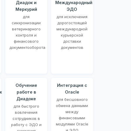
Диадок и
Международный
Меркурий
ЭДО
для
для исключения
синхронизации
дорогостоящей
ветеринарного
международной
контроля и
курьерской
финансового
доставки
документооборота
документов
Обучение
Интеграция с
х
работе в
Oracle
Диадоке
для бесшовного
обмена данными
для быстрого
между
вовлечения
финансовыми
сотрудников в
модулями Oracle
работу с ЭДО и
и ЭДО
снижения