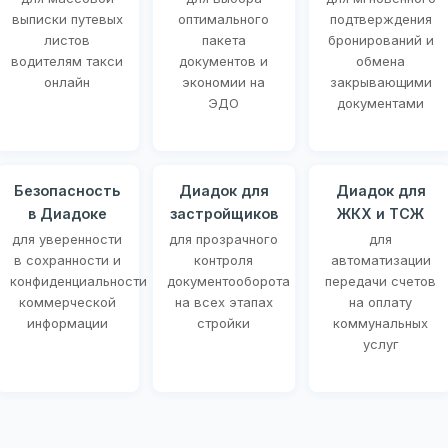
выписки путевых
оптимального
подтверждения
листов
пакета
бронирований и
водителям такси
документов и
обмена
онлайн
экономии на
закрывающими
ЭДО
документами
Безопасность
Диадок для
Диадок для
в Диадоке
застройщиков
ЖКХ и ТСЖ
для уверенности
для прозрачного
для
в сохранности и
контроля
автоматизации
конфиденциальности
документооборота
передачи счетов
коммерческой
на всех этапах
на оплату
информации
стройки
коммунальных
услуг