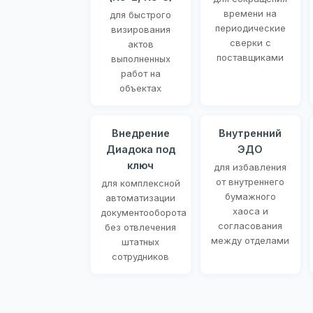
времени на
для быстрого
периодические
визирования
сверки с
актов
поставщиками
выполненных
работ на
объектах
Внедрение
Внутренний
Диадока под
ЭДО
ключ
для избавления
от внутреннего
для комплексной
бумажного
автоматизации
хаоса и
документооборота
согласования
без отвлечения
между отделами
штатных
сотрудников