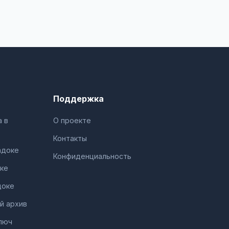
Поддержка
 в
О проекте
Контакты
адоке
Конфиденциальность
ке
доке
й архив
люч