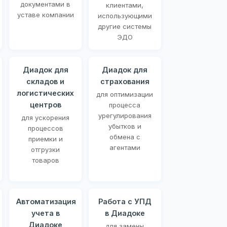
документами в
клиентами,
уставе компании
использующими
другие системы
ЭДО
Диадок для
Диадок для
складов и
страхования
логистических
для оптимизации
центров
процесса
урегулирования
для ускорения
убытков и
процессов
обмена с
приемки и
агентами
отгрузки
товаров
Автоматизация
Работа с УПД
учета в
в Диадоке
Диадоке
для замены