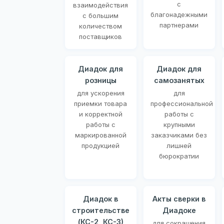
с
взаимодействия
благонадежными
с большим
партнерами
количеством
поставщиков
Диадок для
Диадок для
розницы
самозанятых
для ускорения
для
приемки товара
профессиональной
и корректной
работы с
работы с
крупными
маркированной
заказчиками без
продукцией
лишней
бюрократии
Диадок в
Акты сверки в
строительстве
Диадоке
(КС-2, КС-3)
для сокращения