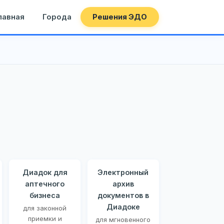
лавная
Города
Решения ЭДО
Диадок для
Электронный
аптечного
архив
бизнеса
документов в
Диадоке
для законной
приемки и
для мгновенного