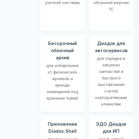
учетной системы
облачной версии
1С
Бессрочный
Диадок для
облачный
автосервисов
архив
для порядка в
закупках
для избавления
запчастей и
от физических
быстрого
архивов и
выставления
аренды
счетов
помещений под
корпоративным
хранение бумаг
клиентам
Приложение
ЭДО Диадок
Diadoc.Shell
для ИП