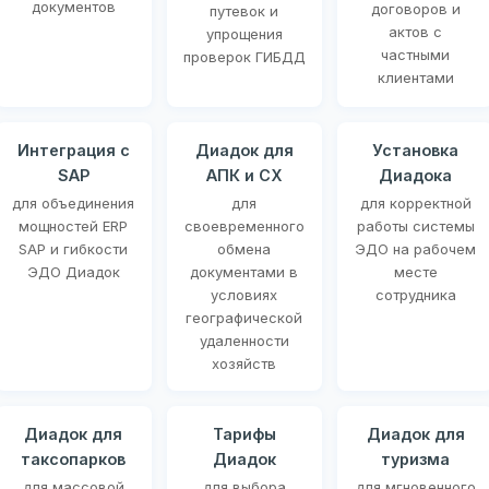
документов
договоров и
путевок и
актов с
упрощения
частными
проверок ГИБДД
клиентами
Интеграция с
Диадок для
Установка
SAP
АПК и СХ
Диадока
для объединения
для
для корректной
мощностей ERP
своевременного
работы системы
SAP и гибкости
обмена
ЭДО на рабочем
ЭДО Диадок
документами в
месте
условиях
сотрудника
географической
удаленности
хозяйств
Диадок для
Тарифы
Диадок для
таксопарков
Диадок
туризма
для массовой
для выбора
для мгновенного