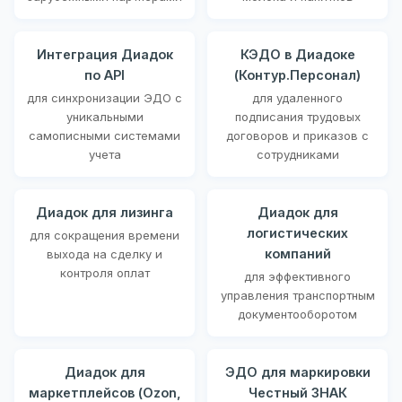
Интеграция Диадок
КЭДО в Диадоке
по API
(Контур.Персонал)
для синхронизации ЭДО с
для удаленного
уникальными
подписания трудовых
самописными системами
договоров и приказов с
учета
сотрудниками
Диадок для лизинга
Диадок для
логистических
для сокращения времени
компаний
выхода на сделку и
контроля оплат
для эффективного
управления транспортным
документооборотом
Диадок для
ЭДО для маркировки
маркетплейсов (Ozon,
Честный ЗНАК