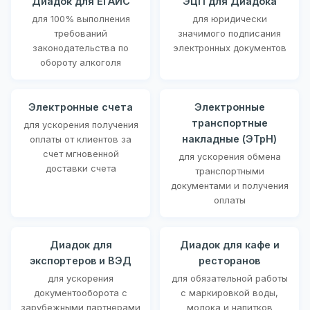
Диадок для ЕГАИС
ЭЦП для Диадока
для 100% выполнения
для юридически
требований
значимого подписания
законодательства по
электронных документов
обороту алкоголя
Электронные счета
Электронные
транспортные
для ускорения получения
накладные (ЭТрН)
оплаты от клиентов за
счет мгновенной
для ускорения обмена
доставки счета
транспортными
документами и получения
оплаты
Диадок для
Диадок для кафе и
экспортеров и ВЭД
ресторанов
для ускорения
для обязательной работы
документооборота с
с маркировкой воды,
зарубежными партнерами
молока и напитков