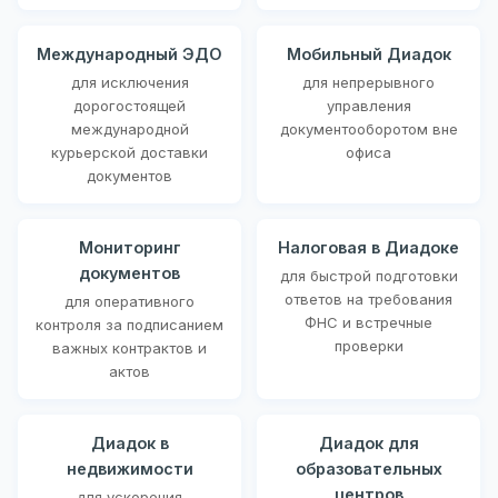
Международный ЭДО
Мобильный Диадок
для исключения
для непрерывного
дорогостоящей
управления
международной
документооборотом вне
курьерской доставки
офиса
документов
Мониторинг
Налоговая в Диадоке
документов
для быстрой подготовки
ответов на требования
для оперативного
ФНС и встречные
контроля за подписанием
проверки
важных контрактов и
актов
Диадок в
Диадок для
недвижимости
образовательных
центров
для ускорения