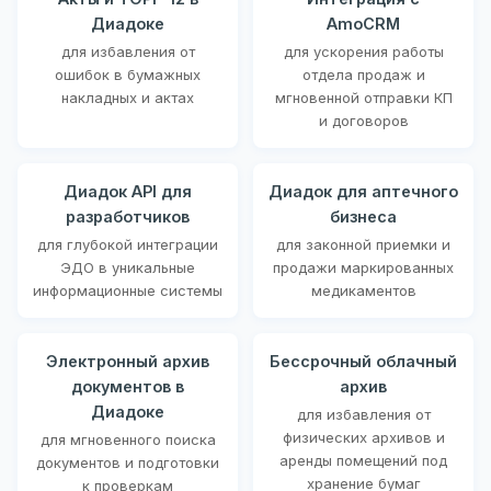
Диадоке
AmoCRM
для избавления от
для ускорения работы
ошибок в бумажных
отдела продаж и
накладных и актах
мгновенной отправки КП
и договоров
Диадок API для
Диадок для аптечного
разработчиков
бизнеса
для глубокой интеграции
для законной приемки и
ЭДО в уникальные
продажи маркированных
информационные системы
медикаментов
Электронный архив
Бессрочный облачный
документов в
архив
Диадоке
для избавления от
физических архивов и
для мгновенного поиска
аренды помещений под
документов и подготовки
хранение бумаг
к проверкам