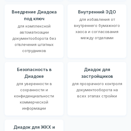
Внедрение Диадока
Внутренний ЭДО
под ключ
для избавления от
внутреннего бумажного
для комплексной
хаоса и согласования
автоматизации
между отделами
документооборота без
отвлечения штатных
сотрудников
Безопасность в
Диадок для
Диадоке
застройщиков
для уверенности в
для прозрачного контроля
сохранности и
документооборота на
конфиденциальности
всех этапах стройки
коммерческой
информации
Диадок для ЖКХ и