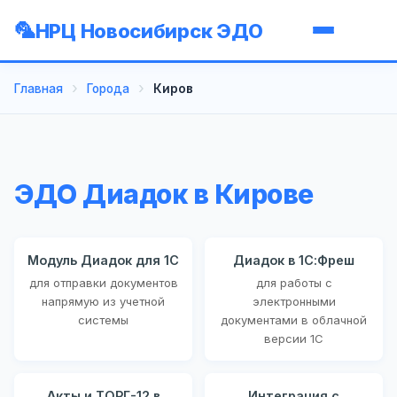
НРЦ Новосибирск ЭДО
Главная
Города
Киров
ЭДО Диадок в Кирове
Модуль Диадок для 1С
Диадок в 1С:Фреш
для отправки документов
для работы с
напрямую из учетной
электронными
системы
документами в облачной
версии 1С
Акты и ТОРГ-12 в
Интеграция с