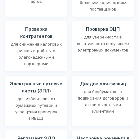
актов
большим количеством
поставщиков
Проверка
Проверка ЭЦП
контрагентов
для уверенности в
легитимности полученных
для снижения налоговых
электронных документов
рисков и работы с
благонадежными
партнерами
Электронные путевые
Диадок для физлиц
листы (ЭПЛ)
для безбумажного
подписания договоров и
для избавления от
актов с частными
бумажных путевок и
клиентами
упрощения проверок
ГИБДД
Регламент ЭДО
Настройка роуминга в