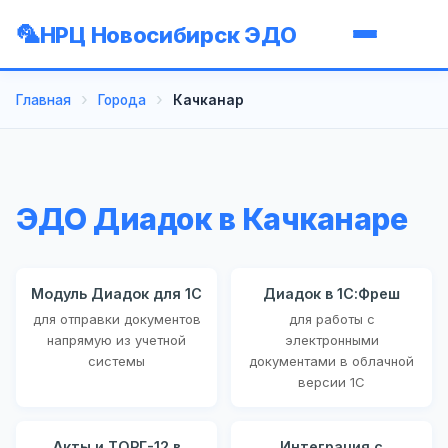
НРЦ Новосибирск ЭДО
Главная
Города
Качканар
ЭДО Диадок в Качканаре
Модуль Диадок для 1С
Диадок в 1С:Фреш
для отправки документов
для работы с
напрямую из учетной
электронными
системы
документами в облачной
версии 1С
Акты и ТОРГ-12 в
Интеграция с