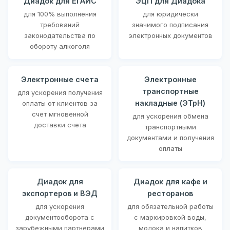
Диадок для ЕГАИС
ЭЦП для Диадока
для 100% выполнения
для юридически
требований
значимого подписания
законодательства по
электронных документов
обороту алкоголя
Электронные счета
Электронные
транспортные
для ускорения получения
накладные (ЭТрН)
оплаты от клиентов за
счет мгновенной
для ускорения обмена
доставки счета
транспортными
документами и получения
оплаты
Диадок для
Диадок для кафе и
экспортеров и ВЭД
ресторанов
для ускорения
для обязательной работы
документооборота с
с маркировкой воды,
зарубежными партнерами
молока и напитков