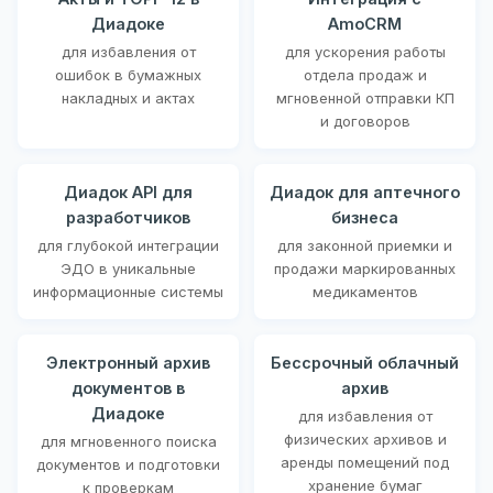
Диадоке
AmoCRM
для избавления от
для ускорения работы
ошибок в бумажных
отдела продаж и
накладных и актах
мгновенной отправки КП
и договоров
Диадок API для
Диадок для аптечного
разработчиков
бизнеса
для глубокой интеграции
для законной приемки и
ЭДО в уникальные
продажи маркированных
информационные системы
медикаментов
Электронный архив
Бессрочный облачный
документов в
архив
Диадоке
для избавления от
физических архивов и
для мгновенного поиска
аренды помещений под
документов и подготовки
хранение бумаг
к проверкам