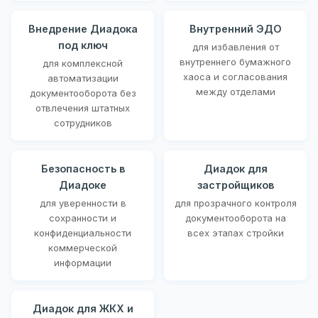
Внедрение Диадока
Внутренний ЭДО
под ключ
для избавления от
внутреннего бумажного
для комплексной
хаоса и согласования
автоматизации
между отделами
документооборота без
отвлечения штатных
сотрудников
Безопасность в
Диадок для
Диадоке
застройщиков
для уверенности в
для прозрачного контроля
сохранности и
документооборота на
конфиденциальности
всех этапах стройки
коммерческой
информации
Диадок для ЖКХ и