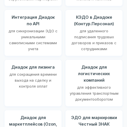
Интеграция Диадок
КЭДО в Диадоке
по API
(Контур.Персонал)
для синхронизации ЭДО с
для удаленного
уникальными
подписания трудовых
самописными системами
договоров и приказов с
учета
сотрудниками
Диадок для лизинга
Диадок для
логистических
для сокращения времени
компаний
выхода на сделку и
контроля оплат
для эффективного
управления транспортным
документооборотом
Диадок для
ЭДО для маркировки
маркетплейсов (Ozon,
Честный ЗНАК