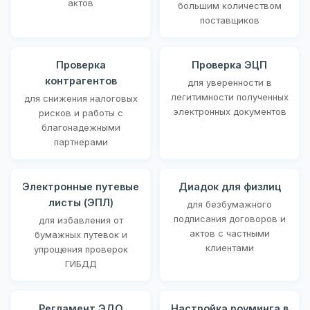
актов
большим количеством
поставщиков
Проверка
Проверка ЭЦП
контрагентов
для уверенности в
легитимности полученных
для снижения налоговых
электронных документов
рисков и работы с
благонадежными
партнерами
Электронные путевые
Диадок для физлиц
листы (ЭПЛ)
для безбумажного
подписания договоров и
для избавления от
актов с частными
бумажных путевок и
клиентами
упрощения проверок
ГИБДД
Регламент ЭДО
Настройка роуминга в