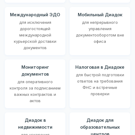
Международный ЭДО
Мобильный Диадок
для исключения
для непрерывного
дорогостоящей
управления
международной
документооборотом вне
курьерской доставки
офиса
документов
Мониторинг
Налоговая в Диадоке
документов
для быстрой подготовки
ответов на требования
для оперативного
ФНС и встречные
контроля за подписанием
проверки
важных контрактов и
актов
Диадок в
Диадок для
недвижимости
образовательных
центров
для ускорения