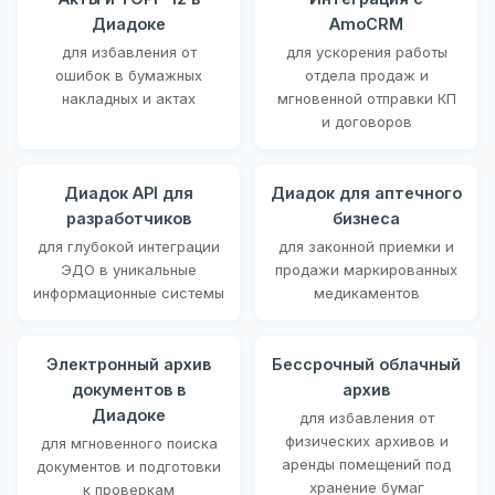
Диадоке
AmoCRM
для избавления от
для ускорения работы
ошибок в бумажных
отдела продаж и
накладных и актах
мгновенной отправки КП
и договоров
Диадок API для
Диадок для аптечного
разработчиков
бизнеса
для глубокой интеграции
для законной приемки и
ЭДО в уникальные
продажи маркированных
информационные системы
медикаментов
Электронный архив
Бессрочный облачный
документов в
архив
Диадоке
для избавления от
физических архивов и
для мгновенного поиска
аренды помещений под
документов и подготовки
хранение бумаг
к проверкам