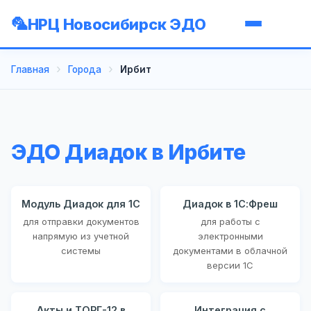
НРЦ Новосибирск ЭДО
Главная
Города
Ирбит
ЭДО Диадок в Ирбите
Модуль Диадок для 1С
Диадок в 1С:Фреш
для отправки документов
для работы с
напрямую из учетной
электронными
системы
документами в облачной
версии 1С
Акты и ТОРГ-12 в
Интеграция с