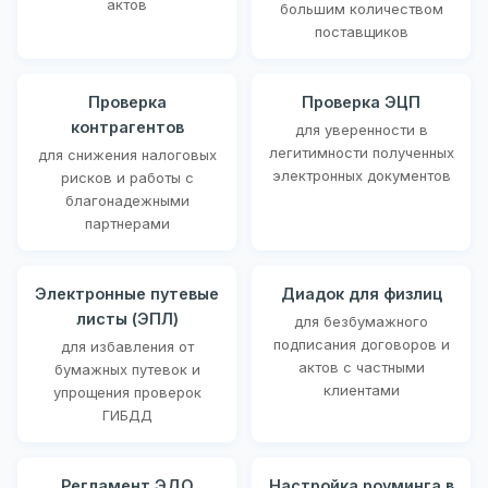
актов
большим количеством
поставщиков
Проверка
Проверка ЭЦП
контрагентов
для уверенности в
легитимности полученных
для снижения налоговых
электронных документов
рисков и работы с
благонадежными
партнерами
Электронные путевые
Диадок для физлиц
листы (ЭПЛ)
для безбумажного
подписания договоров и
для избавления от
актов с частными
бумажных путевок и
клиентами
упрощения проверок
ГИБДД
Регламент ЭДО
Настройка роуминга в