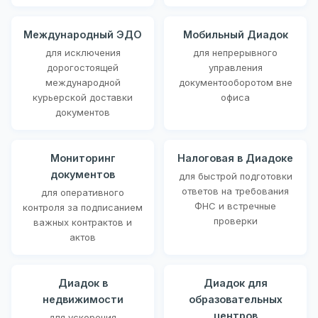
Международный ЭДО
Мобильный Диадок
для исключения
для непрерывного
дорогостоящей
управления
международной
документооборотом вне
курьерской доставки
офиса
документов
Мониторинг
Налоговая в Диадоке
документов
для быстрой подготовки
ответов на требования
для оперативного
ФНС и встречные
контроля за подписанием
проверки
важных контрактов и
актов
Диадок в
Диадок для
недвижимости
образовательных
центров
для ускорения