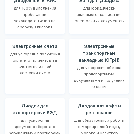
Диадок для ЕГАИС
ЭЦП для Диадока
для 100% выполнения
для юридически
требований
значимого подписания
законодательства по
электронных документов
обороту алкоголя
Электронные счета
Электронные
транспортные
для ускорения получения
накладные (ЭТрН)
оплаты от клиентов за
счет мгновенной
для ускорения обмена
доставки счета
транспортными
документами и получения
оплаты
Диадок для
Диадок для кафе и
экспортеров и ВЭД
ресторанов
для ускорения
для обязательной работы
документооборота с
с маркировкой воды,
зарубежными партнерами
молока и напитков