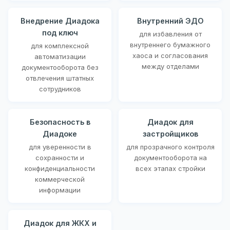
Внедрение Диадока
Внутренний ЭДО
под ключ
для избавления от
внутреннего бумажного
для комплексной
хаоса и согласования
автоматизации
между отделами
документооборота без
отвлечения штатных
сотрудников
Безопасность в
Диадок для
Диадоке
застройщиков
для уверенности в
для прозрачного контроля
сохранности и
документооборота на
конфиденциальности
всех этапах стройки
коммерческой
информации
Диадок для ЖКХ и