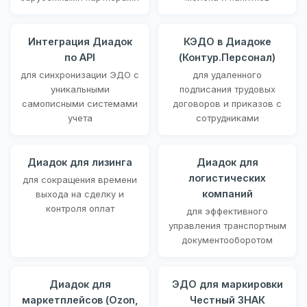
Интеграция Диадок
КЭДО в Диадоке
по API
(Контур.Персонал)
для синхронизации ЭДО с
для удаленного
уникальными
подписания трудовых
самописными системами
договоров и приказов с
учета
сотрудниками
Диадок для лизинга
Диадок для
логистических
для сокращения времени
компаний
выхода на сделку и
контроля оплат
для эффективного
управления транспортным
документооборотом
Диадок для
ЭДО для маркировки
маркетплейсов (Ozon,
Честный ЗНАК