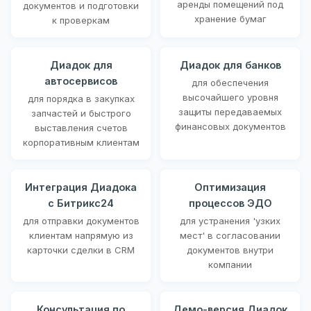
аренды помещений под
документов и подготовки
хранение бумаг
к проверкам
Диадок для
Диадок для банков
автосервисов
для обеспечения
высочайшего уровня
для порядка в закупках
защиты передаваемых
запчастей и быстрого
финансовых документов
выставления счетов
корпоративным клиентам
Интеграция Диадока
Оптимизация
с Битрикс24
процессов ЭДО
для отправки документов
для устранения 'узких
клиентам напрямую из
мест' в согласовании
карточки сделки в CRM
документов внутри
компании
Консультация по
Демо-версия Диадок