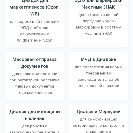
Диадок для
ЭДО для маркировки
маркетплейсов (Ozon,
Честный ЗНАК
WB)
для автоматической
передачи кодов
для корректной передачи
маркировки в систему
УПД и обмена
Честный ЗНАК
документами с
Wildberries и Ozon
Массовая отправка
МЧД в Диадоке
документов
для соответствия новым
требованиям
для экономии времени
законодательства об
при регулярной рассылке
электронной подписи
типовых документов
тысячам клиентов
Диадок для медицины
Диадок и Меркурий
и клиник
для синхронизации
ветеринарного контроля и
для работы с
финансового
маркировкой лекарств и