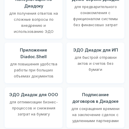
Диадоку
для предварительного
ознакомления с
для получения ответов на
функционалом системы
сложные вопросы по
без финансовых затрат
внедрению и
использованию ЭДО
Приложение
ЭДО Диадок для ИП
Diadoc.Shell
для быстрой отправки
актов и счетов без
для повышения удобства
бумаги
работы при больших
объемах документов
ЭДО Диадок для ООО
Подписание
договоров в Диадоке
для оптимизации бизнес-
процессов и снижения
для сокращения времени
затрат на бумагу
на заключение сделок с
удаленными партнерами