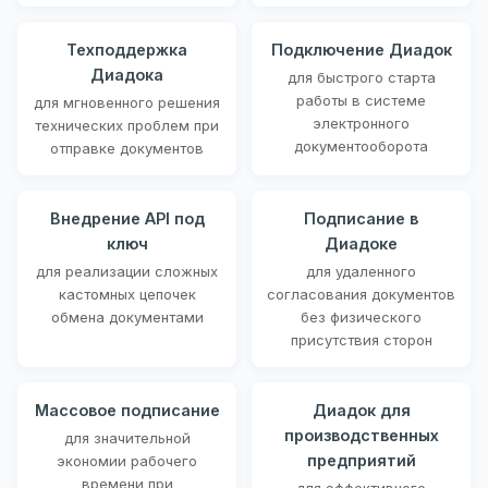
Техподдержка
Подключение Диадок
Диадока
для быстрого старта
работы в системе
для мгновенного решения
электронного
технических проблем при
документооборота
отправке документов
Внедрение API под
Подписание в
ключ
Диадоке
для реализации сложных
для удаленного
кастомных цепочек
согласования документов
обмена документами
без физического
присутствия сторон
Массовое подписание
Диадок для
производственных
для значительной
предприятий
экономии рабочего
времени при
для эффективного