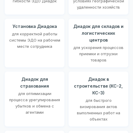
гибкости ЭДО Диадок
условиях географической
удаленности хозяйств
Установка Диадока
Диадок для складов и
логистических
для корректной работы
центров
системы ЭДО на рабочем
месте сотрудника
для ускорения процессов
приемки и отгрузки
товаров
Диадок для
Диадок в
страхования
строительстве (КС-2,
КС-3)
для оптимизации
процесса урегулирования
для быстрого
убытков и обмена с
визирования актов
агентами
выполненных работ на
объектах