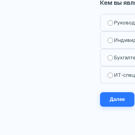
Кем вы явл
Руковод
Индивид
Бухгалт
ИТ-спец
Далее