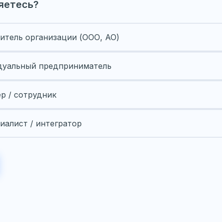
яетесь?
итель организации (ООО, АО)
уальный предприниматель
ер / сотрудник
иалист / интегратор