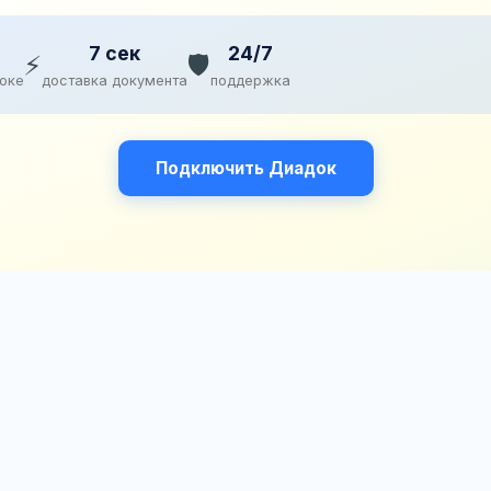
7 сек
24/7
⚡
🛡️
доке
доставка документа
поддержка
Подключить Диадок