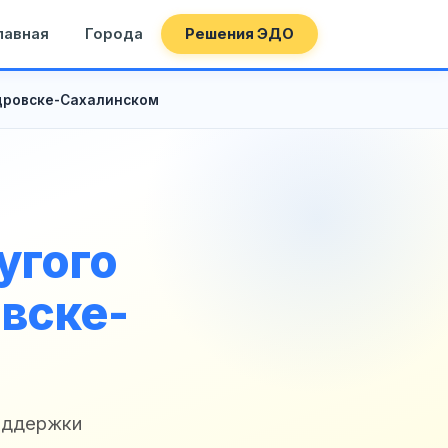
лавная
Города
Решения ЭДО
ндровске-Сахалинском
угого
вске-
поддержки