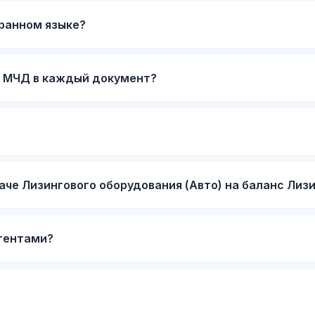
транном языке?
л МЧД в каждый документ?
?
аче Лизингового оборудования (Авто) на баланс Лиз
гентами?