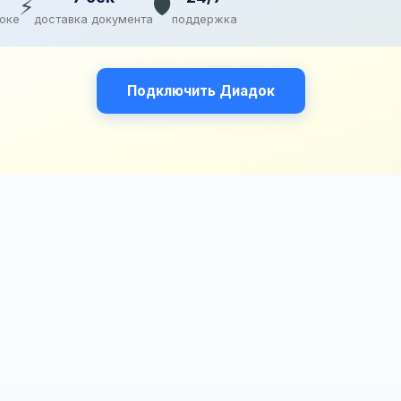
⚡
🛡️
доке
доставка документа
поддержка
Подключить Диадок