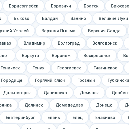
Борисоглебск
Боровичи
Братск
Брюхов
к
Быково
Валдай
Ванино
Великие Луки
рхний Уфалей
Верхняя Пышма
Верхняя Салда
авказ
Владимир
Волгоград
Волгодонск
олот
Воркута
Воронеж
Воскресенск
Во
Геническ
Генуя
Георгиевск
Гиагинское
Городище
Горячий Ключ
Грозный
Губкинск
Дальнегорск
Даниловка
Демянск
Дербен
рянка
Долинск
Домодедово
Донецк
Д
Екатеринбург
Елань
Елец
Енакиево