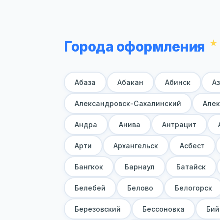
Города оформления
Абаза
Абакан
Абинск
А
Александровск-Сахалинский
Алек
Андра
Анива
Антрацит
Арти
Архангельск
Асбест
Бангкок
Барнаул
Батайск
Белебей
Белово
Белогорск
Березовский
Бессоновка
Бий