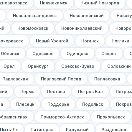
жневартовск
Нижнекамск
Нижний Новгород
Новоалександровск
Новоаннинский
Новоку
ий
Новомосковск
Новониколаевский
Новоро
вочеркасск
Новый Уренгой
Ногинск
Ноглики
Обнинск
Одесское
Одинцово
Озерск
Орел
Оренбург
Орехово-Зуево
Орловский
Павловская
Павловский Посад
Палласовка
кий
Пермь
Пестово
Петров Вал
Петроз
ра
Плесецк
Поддорье
Подольск
Покров
ображенская
Приморско-Ахтарск
Прокопьевск
Пыть-Ях
Пятигорск
Радужный
Раздольное