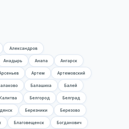
Александров
Анадырь
Анапа
Ангарск
Арсеньев
Артем
Артемовский
Балаково
Балашиха
Балей
Калитва
Белгород
Белград
дянск
Березники
Березово
к
Благовещенск
Богданович