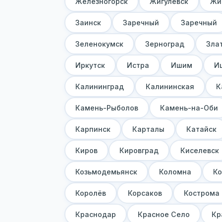
Железногорск
Жигулевск
Жи
Заинск
Заречный
Заречный
Зеленокумск
Зерноград
Зла
Иркутск
Истра
Ишим
И
Калининград
Калининская
К
Камень-Рыболов
Камень-на-Оби
Карпинск
Карталы
Катайск
Киров
Кировград
Киселевск
Козьмодемьянск
Коломна
К
Королёв
Корсаков
Кострома
Краснодар
Красное Село
Кр