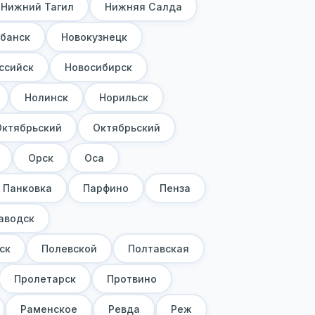
Нижний Тагил
Нижняя Салда
банск
Новокузнецк
ссийск
Новосибирск
Нолинск
Норильск
Октябрьский
Октябрьский
Орск
Оса
Панковка
Парфино
Пенза
аводск
ск
Полевской
Полтавская
Пролетарск
Протвино
Раменское
Ревда
Реж