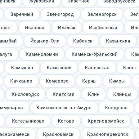
рновск
Жуковский
Заветное
Заводоуковск
Заречный
Звенигород
Зеленогорск
Зел
тоуст
Иваново
Ижевск
Изобильный
Ил
шимбай
Йошкар-Ола
Кабанск
Казанская
алуга
Каменоломни
Каменск-Уральский
Ка
Камышин
Камышлов
Каневская
Канск
Качканар
Кемерово
Керчь
Кимры
Кисловодск
Клетская
Клин
Клинцы
оммунарка
Комсомольск-на-Амуре
Кондрово
Котельниково
Котово
Красноармейск
аснокаменск
Краснокамск
Красноперекопск