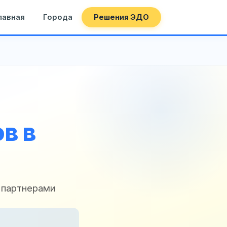
лавная
Города
Решения ЭДО
в в
 партнерами