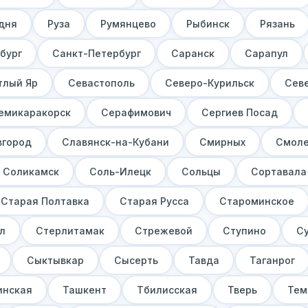
дня
Руза
Румянцево
Рыбинск
Рязань
бург
Санкт-Петербург
Саранск
Сарапул
тлый Яр
Севастополь
Северо-Курильск
Сев
емикаракорск
Серафимович
Сергиев Посад
вгород
Славянск-на-Кубани
Смирных
Смоле
Соликамск
Соль-Илецк
Сольцы
Сортавала
Старая Полтавка
Старая Русса
Староминское
л
Стерлитамак
Стрежевой
Ступино
С
Сыктывкар
Сысерть
Тавда
Таганрог
инская
Ташкент
Тбилисская
Тверь
Тем