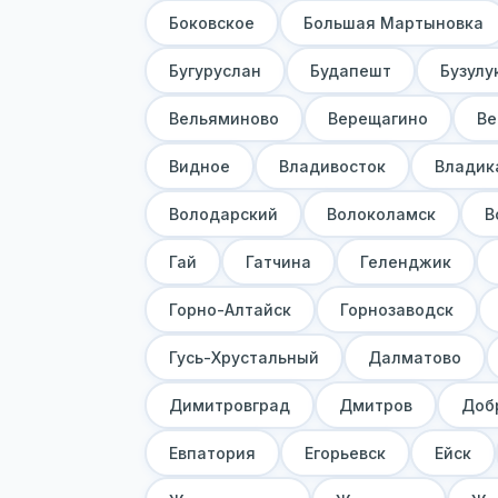
Боковское
Большая Мартыновка
Бугуруслан
Будапешт
Бузулу
Вельяминово
Верещагино
Ве
Видное
Владивосток
Владик
Володарский
Волоколамск
В
Гай
Гатчина
Геленджик
Горно-Алтайск
Горнозаводск
Гусь-Хрустальный
Далматово
Димитровград
Дмитров
Доб
Евпатория
Егорьевск
Ейск