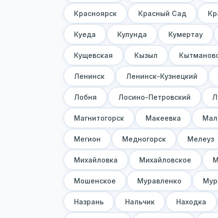
Красноярск
Красный Сад
Кр
Куеда
Кулунда
Кумертау
Кущевская
Кызыл
Кытманов
Ленинск
Ленинск-Кузнецкий
Лобня
Лосино-Петровский
Л
Магнитогорск
Макеевка
Мал
Мегион
Медногорск
Мелеуз
Михайловка
Михайловское
М
Мошенское
Муравленко
Мур
Назрань
Нальчик
Находка