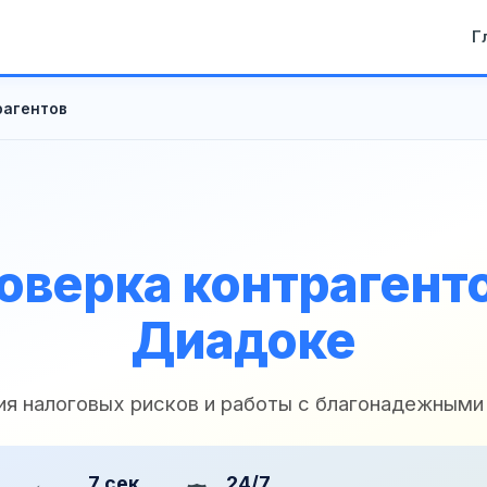
Г
рагентов
оверка контрагенто
Диадоке
ия налоговых рисков и работы с благонадежными
7 сек
24/7