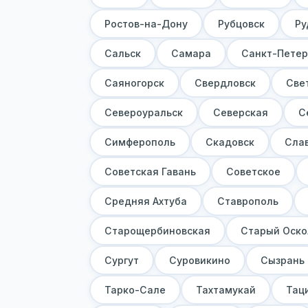
Ростов-на-Дону
Рубцовск
Ру
Сальск
Самара
Санкт-Петер
Саяногорск
Свердловск
Све
Североуральск
Северская
С
Симферополь
Скадовск
Сла
Советская Гавань
Советское
Средняя Ахтуба
Ставрополь
Старощербиновская
Старый Оско
Сургут
Суровикино
Сызрань
Тарко-Сале
Тахтамукай
Тац