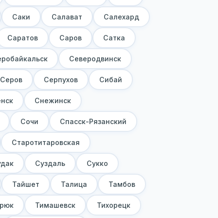
Саки
Салават
Салехард
Саратов
Саров
Сатка
еробайкальск
Северодвинск
Серов
Серпухов
Сибай
нск
Снежинск
Сочи
Спасск-Рязанский
Старотитаровская
удак
Суздаль
Сукко
Тайшет
Талица
Тамбов
рюк
Тимашевск
Тихорецк