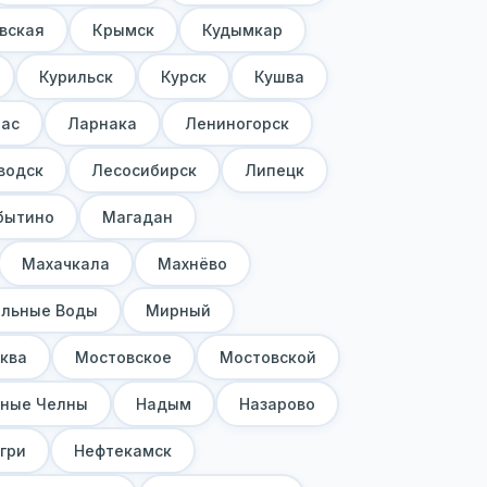
вская
Крымск
Кудымкар
Курильск
Курск
Кушва
пас
Ларнака
Лениногорск
водск
Лесосибирск
Липецк
бытино
Магадан
Махачкала
Махнёво
льные Воды
Мирный
ква
Мостовское
Мостовской
ные Челны
Надым
Назарово
гри
Нефтекамск