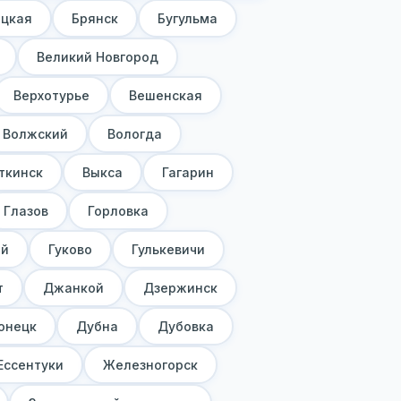
ецкая
Брянск
Бугульма
Великий Новгород
Верхотурье
Вешенская
Волжский
Вологда
ткинск
Выкса
Гагарин
Глазов
Горловка
ий
Гуково
Гулькевичи
т
Джанкой
Дзержинск
онецк
Дубна
Дубовка
Ессентуки
Железногорск