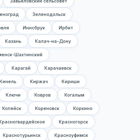
Завьяловский сельсовет
еноград
Зеленодольск
овля
Иннсбрук
Ирбит
Казань
Калач-на-Дону
менск-Шахтинский
Карагай
Карачаевск
Кинель
Киржач
Кириши
Ключи
Ковров
Когалым
Копейск
Кореновск
Коркино
Красногвардейское
Красногорск
Краснотурьинск
Красноуфимск