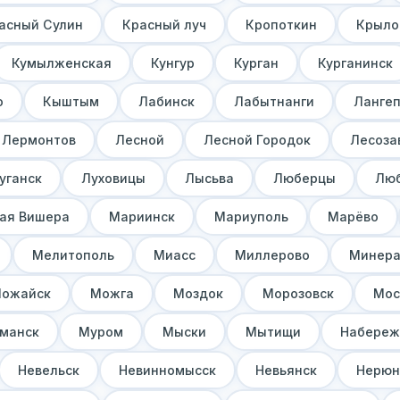
асный Сулин
Красный луч
Кропоткин
Крыло
Кумылженская
Кунгур
Курган
Курганинск
о
Кыштым
Лабинск
Лабытнанги
Ланге
Лермонтов
Лесной
Лесной Городок
Лесоза
уганск
Луховицы
Лысьва
Люберцы
Лю
ая Вишера
Мариинск
Мариуполь
Марёво
Мелитополь
Миасс
Миллерово
Минера
ожайск
Можга
Моздок
Морозовск
Мос
манск
Муром
Мыски
Мытищи
Набереж
Невельск
Невинномысск
Невьянск
Нерюн