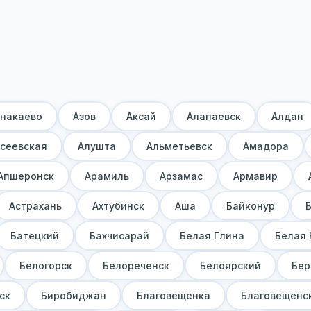
знакаево
Азов
Аксай
Алапаевск
Алдан
сеевская
Алушта
Альметьевск
Амадора
Апшеронск
Арамиль
Арзамас
Армавир
Астрахань
Ахтубинск
Аша
Байконур
Батецкий
Бахчисарай
Белая Глина
Белая 
Белогорск
Белореченск
Белоярский
Бер
ск
Биробиджан
Благовещенка
Благовещенс