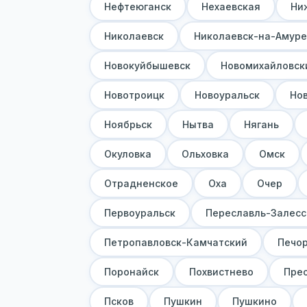
Нефтеюганск
Нехаевская
Ни
Николаевск
Николаевск-на-Амуре
Новокуйбышевск
Новомихайловск
Новотроицк
Новоуральск
Но
Ноябрьск
Нытва
Нягань
Окуловка
Ольховка
Омск
Отрадненское
Оха
Очер
Первоуральск
Переславль-Залесс
Петропавловск-Камчатский
Печо
Поронайск
Похвистнево
Пре
Псков
Пушкин
Пушкино