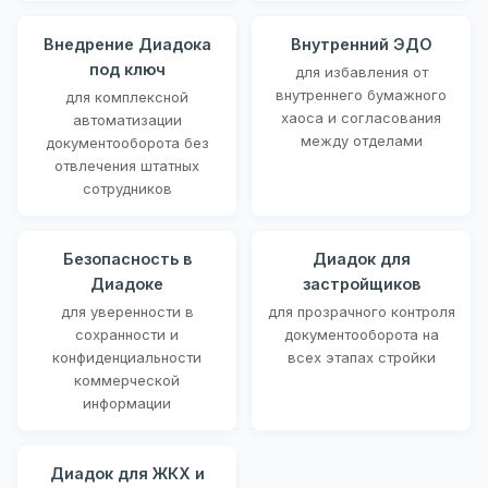
Внедрение Диадока
Внутренний ЭДО
под ключ
для избавления от
внутреннего бумажного
для комплексной
хаоса и согласования
автоматизации
между отделами
документооборота без
отвлечения штатных
сотрудников
Безопасность в
Диадок для
Диадоке
застройщиков
для уверенности в
для прозрачного контроля
сохранности и
документооборота на
конфиденциальности
всех этапах стройки
коммерческой
информации
Диадок для ЖКХ и