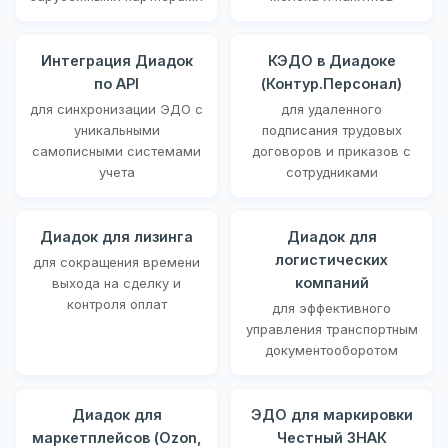
Интеграция Диадок
КЭДО в Диадоке
по API
(Контур.Персонал)
для синхронизации ЭДО с
для удаленного
уникальными
подписания трудовых
самописными системами
договоров и приказов с
учета
сотрудниками
Диадок для лизинга
Диадок для
логистических
для сокращения времени
компаний
выхода на сделку и
контроля оплат
для эффективного
управления транспортным
документооборотом
Диадок для
ЭДО для маркировки
маркетплейсов (Ozon,
Честный ЗНАК