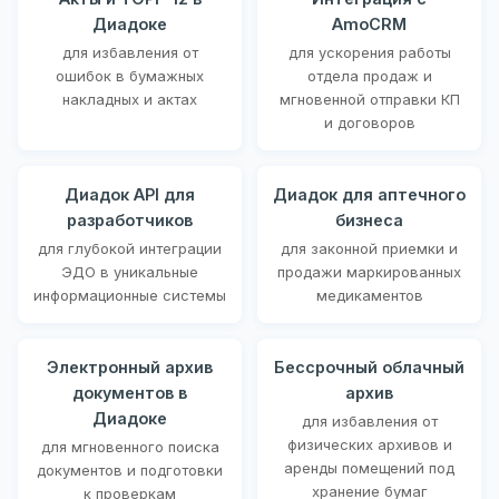
Диадоке
AmoCRM
для избавления от
для ускорения работы
ошибок в бумажных
отдела продаж и
накладных и актах
мгновенной отправки КП
и договоров
Диадок API для
Диадок для аптечного
разработчиков
бизнеса
для глубокой интеграции
для законной приемки и
ЭДО в уникальные
продажи маркированных
информационные системы
медикаментов
Электронный архив
Бессрочный облачный
документов в
архив
Диадоке
для избавления от
физических архивов и
для мгновенного поиска
аренды помещений под
документов и подготовки
хранение бумаг
к проверкам