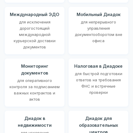
Международный ЭДО
Мобильный Диадок
для исключения
для непрерывного
дорогостоящей
управления
международной
документооборотом вне
курьерской доставки
офиса
документов
Мониторинг
Налоговая в Диадоке
документов
для быстрой подготовки
ответов на требования
для оперативного
ФНС и встречные
контроля за подписанием
проверки
важных контрактов и
актов
Диадок в
Диадок для
недвижимости
образовательных
центров
для ускорения