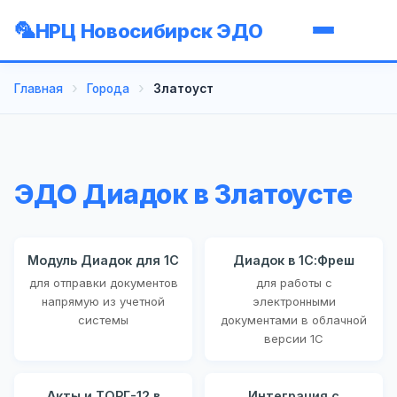
НРЦ Новосибирск ЭДО
Главная
Города
Златоуст
ЭДО Диадок в Златоусте
Модуль Диадок для 1С
Диадок в 1С:Фреш
для отправки документов
для работы с
напрямую из учетной
электронными
системы
документами в облачной
версии 1С
Акты и ТОРГ-12 в
Интеграция с