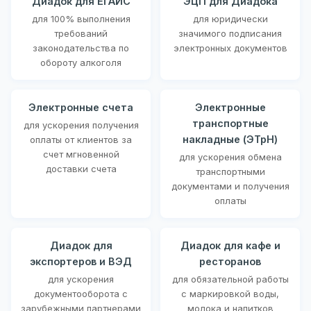
Диадок для ЕГАИС
ЭЦП для Диадока
для 100% выполнения
для юридически
требований
значимого подписания
законодательства по
электронных документов
обороту алкоголя
Электронные счета
Электронные
транспортные
для ускорения получения
накладные (ЭТрН)
оплаты от клиентов за
счет мгновенной
для ускорения обмена
доставки счета
транспортными
документами и получения
оплаты
Диадок для
Диадок для кафе и
экспортеров и ВЭД
ресторанов
для ускорения
для обязательной работы
документооборота с
с маркировкой воды,
зарубежными партнерами
молока и напитков