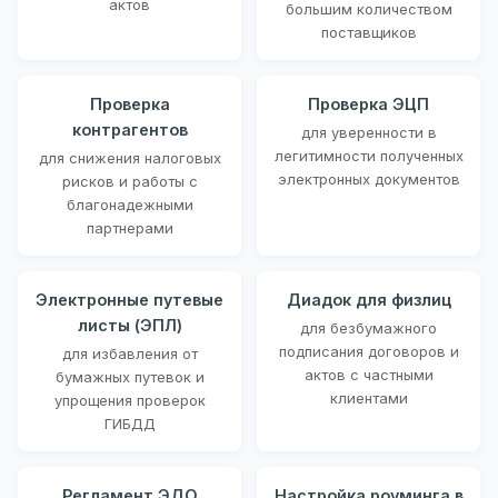
актов
большим количеством
поставщиков
Проверка
Проверка ЭЦП
контрагентов
для уверенности в
легитимности полученных
для снижения налоговых
электронных документов
рисков и работы с
благонадежными
партнерами
Электронные путевые
Диадок для физлиц
листы (ЭПЛ)
для безбумажного
подписания договоров и
для избавления от
актов с частными
бумажных путевок и
клиентами
упрощения проверок
ГИБДД
Регламент ЭДО
Настройка роуминга в